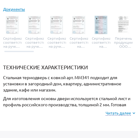
Документы
Сертификат
Сертификат
Сертификат
Сертификат
Сертификат
Перечень
соответствия
соответствия
соответствия
соответствия
соответствия
продукции
на ручки и
на ручки-
на ручки-
на
на
ООО
броненакладки
защелки
защелки
дверные
уплотнители
«УЗК», не
«Armadillo»
«Fuaro»
«Punto»
доводчики
«Schlegel
требующей
«Ajax»
Q-Lon»
сертификаци
ТЕХНИЧЕСКИЕ ХАРАКТЕРИСТИКИ
Стальная термодверь с ковкой арт. ММ341 подходит для
установки в загородный дом, квартиру, административное
здание, кафе или магазин.
Для изготовления основы двери используется стальной лист и
профиль российского производства, толщиной 2 мм. Готовая
конструкция имеет повышенную жесткость и надежность.
Читать далее
Отделка снаружи МДФ, внутри МДФ. Подберите цвет покрытия
и рисунок фрезеровки из образцов на сайте или у специалиста
по замерам.