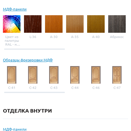
МДФ-панели
Цвет из
L-36
A-30
A-35
A-40
Абрикос
палитры
RAL - на
выбор
Образцы фрезеровки МДФ
С-41
С-42
С-43
С-44
С-46
С-47
ОТДЕЛКА ВНУТРИ
МДФ-панели