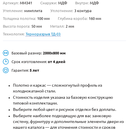
Артикул:
ММ341
Снаружи:
МДФ
Внутри:
МДФ
О НАС
Утепление:
минплита
Уплотнение:
3 контура
Толщина полотна:
100 мм
Глубина короба:
160 мм
КОНТАКТЫ
Высота порога:
50 мм
Металл:
2 мм
Технология:
Терморазрыв ТД-03
Металлические двери от производителя с доставкой и установкой в
Москве и МО
Базовый размер:
2000х800 мм
НАЙТИ:
Срок изготовления:
от 4 дней
ПН-СБ - с 9:00 до 21:00, ВС - до 19:00
Гарантия:
5 лет
+7 (495) 411-44-41
Полотно и каркас — сложногнутый профиль из
INFO@META-M.RU
холоднокатаной стали.
Стоимость изделия указана за базовую конструкцию
ЗАПРОСИТЬ РАСЧЕТ
типовой комплектации.
Выберите любой цвет и рисунок отделки без доплаты.
Каталог
Распродажа
Как купить
Выберите наиболее подходящую для вас замковую
систему, фурнитуру и дополнительные элементы двери из
Записаться на замер
нашего каталога — для уточнения стоимости и сроков