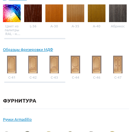
Цвет из
L-36
A-30
A-35
A-40
Абрикос
палитры
RAL - на
выбор
Образцы фрезеровки МДФ
С-41
С-42
С-43
С-44
С-46
С-47
ФУРНИТУРА
Ручки Armadillo