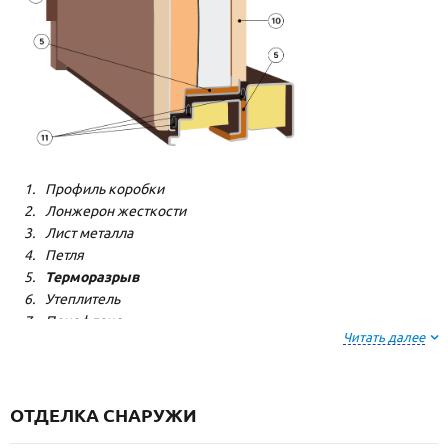
Профиль коробки
Лонжерон жесткости
Лист металла
Петля
Терморазрыв
Утеплитель
Пенофлекс
Читать далее
Пенополистерол
Декоративная панель
Декоративная панель
Резиновый уплотнитель
ОТДЕЛКА СНАРУЖИ