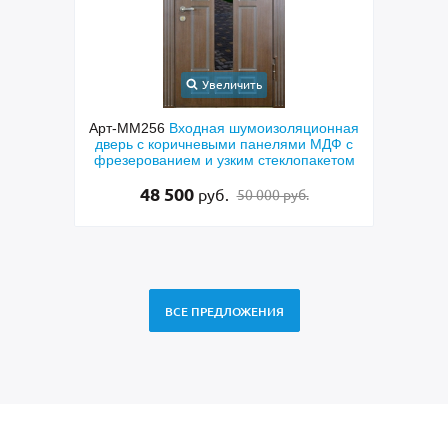
Увеличить
Арт-ММ256
Входная шумоизоляционная
Арт-ММ265
дверь с коричневыми панелями МДФ с
дверь с бо
фрезерованием и узким стеклопакетом
синим по
с
48 500
48 
руб.
50 000 руб.
ВСЕ ПРЕДЛОЖЕНИЯ