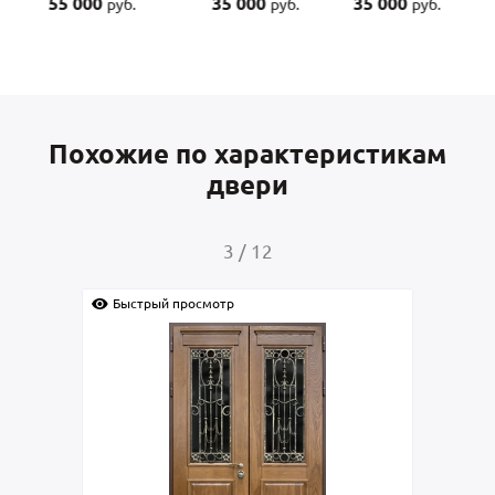
55 000
35 000
35 000
45
руб.
руб.
руб.
Похожие по характеристикам
двери
4
/
12
Быстрый просмотр
Быстрый прос