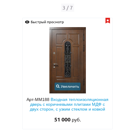
4
/
7
Быстрый просмотр
Быстрый прос
Увеличить
Арт-ММ188
Входная теплоизоляционная
Арт-ММ
дверь с коричневыми плитами МДФ с
металлофилен
двух сторон, с узким стеклом и ковкой
темно-серым
51 000
руб.