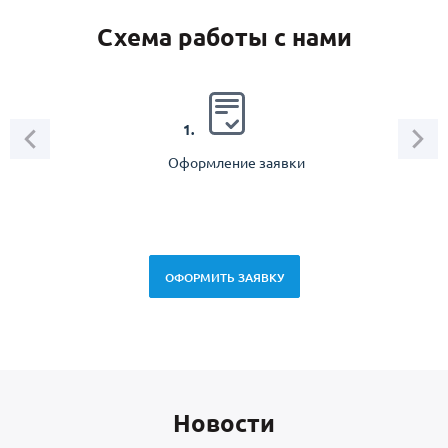
Схема работы с нами
2.
1.
Оформление заявки
Зам
спец
ОФОРМИТЬ ЗАЯВКУ
Новоcти