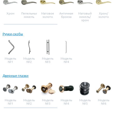
Хром
Пепельный
Матовое
Античная
Матовый
Хром/
никель
золото
бронза
никель/
золото
хром
Ручки-скобы
Модель
Модель
Модель
Модель
№1
№2
№3
№4
Дверные глазки
Модель
Модель
Модель
Модель
Модель
Модель
№1
№2
№3
№4
№5
№6