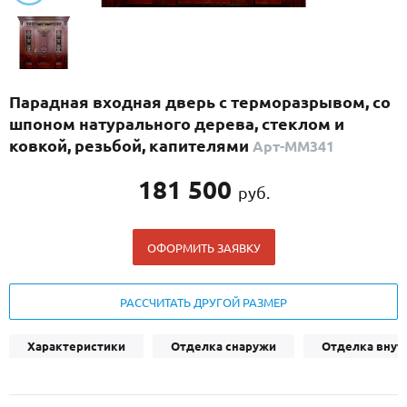
С реечным дизайном
(29)
ПО НАЗНАЧЕНИЮ
ПО ОСОБЕННОСТЯМ
Парадная входная дверь с терморазрывом, со
ПО КОНСТРУКЦИИ
шпоном натурального дерева, стеклом и
ковкой, резьбой, капителями
Арт-ММ341
Популярные двери
181 500
руб.
Двери со скидкой
ОФОРМИТЬ ЗАЯВКУ
ДВЕРИ С ТЕРМОРАЗРЫВОМ
ГАЛЕРЕЯ
РАССЧИТАТЬ ДРУГОЙ РАЗМЕР
ОПЛАТА
Характеристики
Отделка снаружи
Отделка внут
ДОСТАВКА
УСТАНОВКА