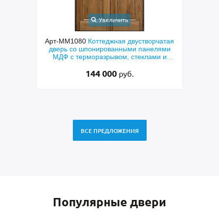
Увеличить
Арт-ММ1080
Коттеджная двустворчатая
Арт-ММ578
Вх
дверь со шпонированными панелями
терморазрыв
МДФ с терморазрывом, стеклами и
коричневыми
коваными решетками
R
144 000
руб.
ВСЕ ПРЕДЛОЖЕНИЯ
Популярные двери