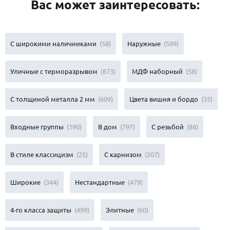
Вас может заинтересовать:
С широкими наличниками
(58)
Наружные
(599)
Уличные с терморазрывом
(673)
МДФ наборный
(58)
С толщиной металла 2 мм
(609)
Цвета вишня и бордо
(35)
Входные группы
(190)
В дом
(797)
С резьбой
(86)
В стиле классицизм
(25)
С карнизом
(207)
Широкие
(344)
Нестандартные
(479)
4-го класса защиты
(499)
Элитные
(60)