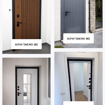
ХОЧУ ТАКУЮ ЖЕ
ХОЧУ ТАКУЮ ЖЕ