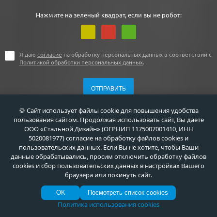
Нажмите на зеленый квадрат, если вы не робот:
Я даю
согласие
на обработку персональных данных в соответствии с
Политикой обработки персональных данных
.
🍪 Сайт использует файлы cookie для повышения удобства
пользования сайтом. Продолжая использовать сайт, Вы даете
ООО «Стальной Дизайн» (ОГРНИП 1175007001410, ИНН
5020081977) согласие на обработку файлов cookies и
+7 (495) 411-44-41
пользовательских данных. Если Вы не хотите, чтобы Ваши
данные обрабатывались, просим отключить обработку файлов
г. Москва, ул. Флотская, д. 5А
cookies и сбор пользовательских данных в настройках Вашего
браузера или покинуть сайт.
info@meta-m.ru
OK
Посмотреть список cookies
Политика использования cookies
Найти: