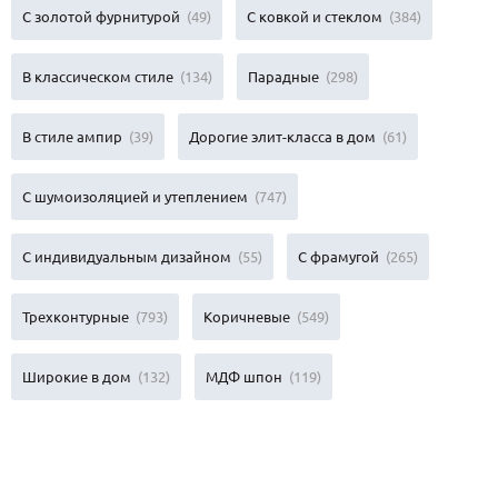
С золотой фурнитурой
(49)
С ковкой и стеклом
(384)
В классическом стиле
(134)
Парадные
(298)
В стиле ампир
(39)
Дорогие элит-класса в дом
(61)
С шумоизоляцией и утеплением
(747)
С индивидуальным дизайном
(55)
С фрамугой
(265)
Трехконтурные
(793)
Коричневые
(549)
Широкие в дом
(132)
МДФ шпон
(119)