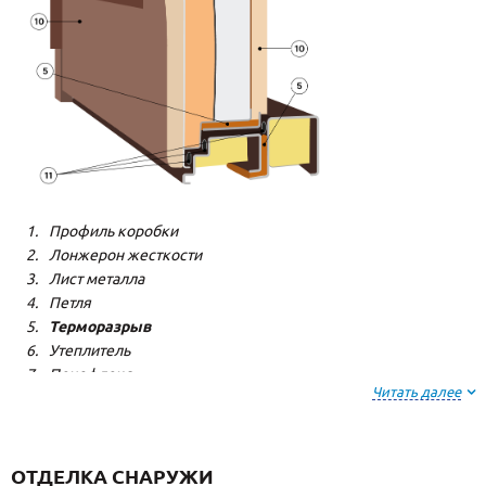
Профиль коробки
Лонжерон жесткости
Лист металла
Петля
Терморазрыв
Утеплитель
Пенофлекс
Читать далее
Пенополистерол
Декоративная панель
Декоративная панель
Резиновый уплотнитель
ОТДЕЛКА СНАРУЖИ