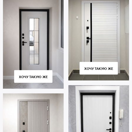
ХОЧУ ТАКУЮ ЖЕ
ХОЧУ ТАКУЮ ЖЕ