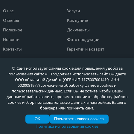
О нас
Услуги
Отзывы
Как купить
Полезное
Документы
Новости
Фото продукции
Контакты
Гарантии и возврат
Каталог дверей
Двери в дом
🍪 Сайт использует файлы cookie для повышения удобства
пользования сайтом. Продолжая использовать сайт, Вы даете
Двери со скидкой
Парадные двери
ООО «Стальной Дизайн» (ОГРНИП 1175007001410, ИНН
Популярные двери
Двери в квартиру
5020081977) согласие на обработку файлов cookies и
пользовательских данных. Если Вы не хотите, чтобы Ваши
Быстрый подбор двери
Тамбурные двери
данные обрабатывались, просим отключить обработку файлов
cookies и сбор пользовательских данных в настройках Вашего
Двери класса ЭКОНОМ
Противопожарные двери
браузера или покинуть сайт.
OK
Посмотреть список cookies
Политика использования cookies
Политика обработки персональных данных
Политика обработки файлов Cookie
© МЕТА ДВЕРИ, Входные металлические двери в Москве и Московской области