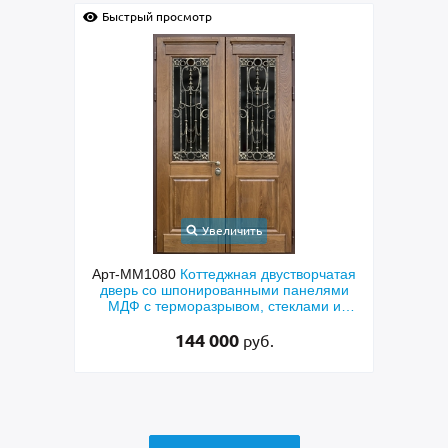
р
Быстрый просмотр
Увеличить
Увеличить
теджная двустворчатая
Арт-ММ578
Входная утепленная две
ированными панелями
терморазрывом, белыми наличника
зрывом, стеклами и
коричневыми плитами МДФ (окрас 
ми решетками
RAL) и стеклом
 000
48 500
руб.
руб.