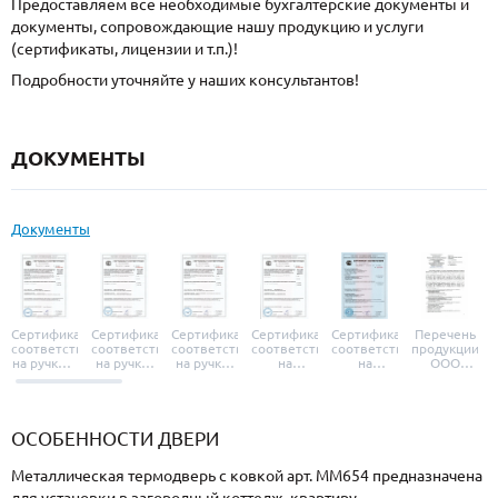
Предоставляем все необходимые бухгалтерские документы и
документы, сопровождающие нашу продукцию и услуги
(сертификаты, лицензии и т.п.)!
Подробности уточняйте у наших консультантов!
ДОКУМЕНТЫ
Документы
Сертификат
Сертификат
Сертификат
Сертификат
Сертификат
Перечень
соответствия
соответствия
соответствия
соответствия
соответствия
продукции
на ручки и
на ручки-
на ручки-
на
на
ООО
броненакладки
защелки
защелки
дверные
уплотнители
«УЗК», не
«Armadillo»
«Fuaro»
«Punto»
доводчики
«Schlegel
требующей
«Ajax»
Q-Lon»
сертификаци
ОСОБЕННОСТИ ДВЕРИ
Металлическая термодверь с ковкой арт. ММ654 предназначена