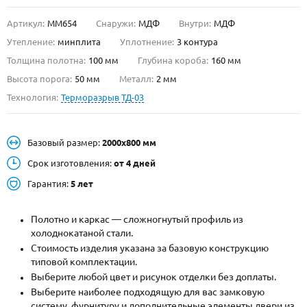
Артикул:
ММ654
Снаружи:
МДФ
Внутри:
МДФ
О НАС
Утепление:
минплита
Уплотнение:
3 контура
КОНТАКТЫ
Толщина полотна:
100 мм
Глубина короба:
160 мм
Высота порога:
50 мм
Металл:
2 мм
Технология:
Терморазрыв ТД-03
Металлические двери от производителя с доставкой и установкой в
Москве и МО
НАЙТИ:
Базовый размер:
2000х800 мм
ПН-СБ - с 9:00 до 21:00, ВС - до 19:00
Срок изготовления:
от 4 дней
+7 (495) 411-44-41
Гарантия:
5 лет
INFO@META-M.RU
Полотно и каркас — сложногнутый профиль из
холоднокатаной стали.
ЗАПРОСИТЬ РАСЧЕТ
Стоимость изделия указана за базовую конструкцию
типовой комплектации.
Каталог
Распродажа
Как купить
Выберите любой цвет и рисунок отделки без доплаты.
Выберите наиболее подходящую для вас замковую
Записаться на замер
систему, фурнитуру и дополнительные элементы двери из