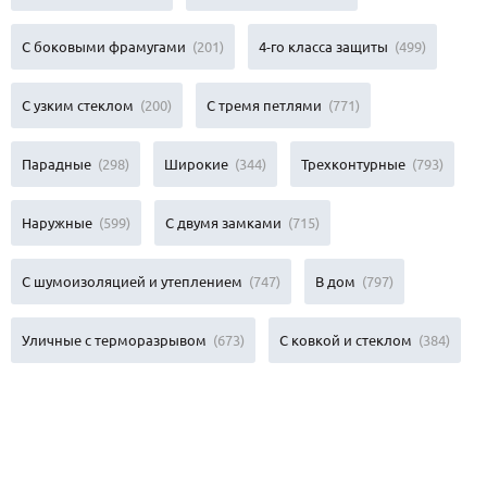
С боковыми фрамугами
(201)
4-го класса защиты
(499)
С узким стеклом
(200)
С тремя петлями
(771)
Парадные
(298)
Широкие
(344)
Трехконтурные
(793)
Наружные
(599)
С двумя замками
(715)
С шумоизоляцией и утеплением
(747)
В дом
(797)
Уличные с терморазрывом
(673)
С ковкой и стеклом
(384)