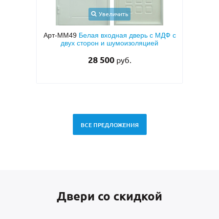
Увеличить
Увеличить
ая входная дверь с МДФ с
Арт-ММ50
Входная квартирная д
рон и шумоизоляцией
МДФ ПВХ коричневого цвета с 
сторон
28 500
руб.
27 000
руб.
29 500 руб.
ВСЕ ПРЕДЛОЖЕНИЯ
Двери со скидкой