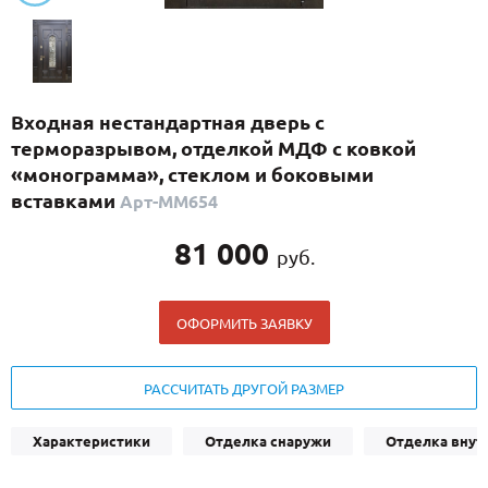
С реечным дизайном
(29)
ПО НАЗНАЧЕНИЮ
ПО ОСОБЕННОСТЯМ
Входная нестандартная дверь с
ПО КОНСТРУКЦИИ
терморазрывом, отделкой МДФ с ковкой
«монограмма», стеклом и боковыми
вставками
Арт-ММ654
Популярные двери
Двери со скидкой
81 000
руб.
ДВЕРИ С ТЕРМОРАЗРЫВОМ
ОФОРМИТЬ ЗАЯВКУ
ГАЛЕРЕЯ
РАССЧИТАТЬ ДРУГОЙ РАЗМЕР
ОПЛАТА
ДОСТАВКА
Характеристики
Отделка снаружи
Отделка внут
УСТАНОВКА