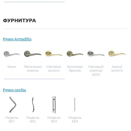
выбор
ФУРНИТУРА
Ручки Armadillo
Хром
Пепельный
Матовое
Античная
Матовый
Хром/
никель
золото
бронза
никель/
золото
хром
Ручки-скобы
Модель
Модель
Модель
Модель
№1
№2
№3
№4