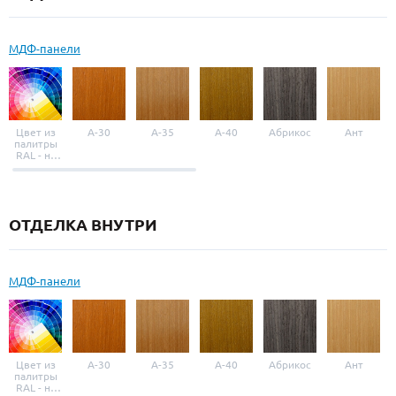
МДФ-панели
Цвет из
A-30
A-35
A-40
Абрикос
Ант
палитры
RAL - на
выбор
ОТДЕЛКА ВНУТРИ
МДФ-панели
Цвет из
A-30
A-35
A-40
Абрикос
Ант
палитры
RAL - на