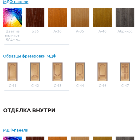
МДФ-панели
Цвет из
L-36
A-30
A-35
A-40
Абрикос
палитры
RAL - на
выбор
Образцы фрезеровки МДФ
С-41
С-42
С-43
С-44
С-46
С-47
ОТДЕЛКА ВНУТРИ
МДФ-панели