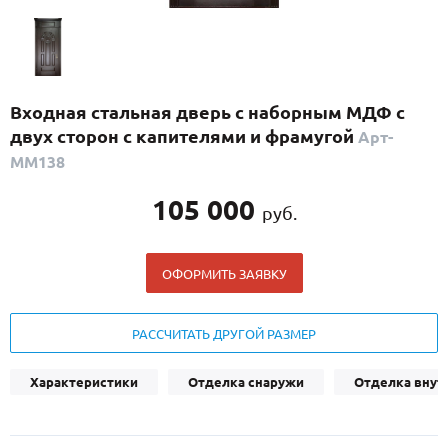
С реечным дизайном
(29)
ПО НАЗНАЧЕНИЮ
ПО ОСОБЕННОСТЯМ
Входная стальная дверь с наборным МДФ с
ПО КОНСТРУКЦИИ
двух сторон с капителями и фрамугой
Арт-
ММ138
Популярные двери
105 000
руб.
Двери со скидкой
ОФОРМИТЬ ЗАЯВКУ
ДВЕРИ С ТЕРМОРАЗРЫВОМ
ГАЛЕРЕЯ
РАССЧИТАТЬ ДРУГОЙ РАЗМЕР
ОПЛАТА
Характеристики
Отделка снаружи
Отделка внут
ДОСТАВКА
УСТАНОВКА