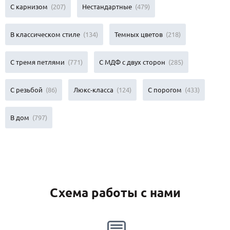
С карнизом
(207)
Нестандартные
(479)
В классическом стиле
(134)
Темных цветов
(218)
С тремя петлями
(771)
С МДФ с двух сторон
(285)
С резьбой
(86)
Люкс-класса
(124)
С порогом
(433)
В дом
(797)
Схема работы с нами