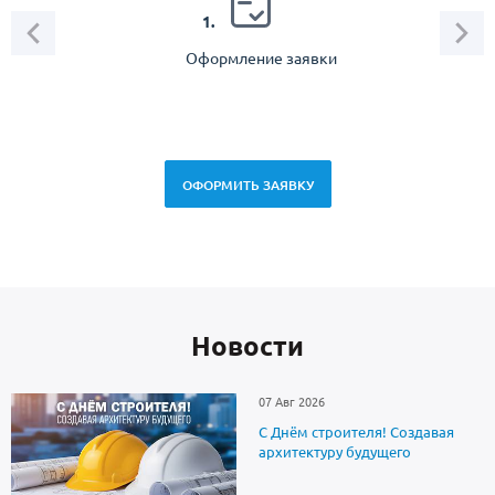
2.
1.
Оформление заявки
Зам
спец
ОФОРМИТЬ ЗАЯВКУ
Новоcти
07 Авг 2026
С Днём строителя! Создавая
архитектуру будущего