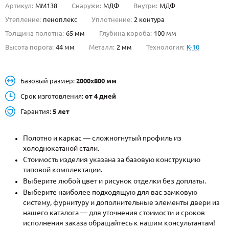
Артикул:
ММ138
Снаружи:
МДФ
Внутри:
МДФ
О НАС
Утепление:
пеноплекс
Уплотнение:
2 контура
Толщина полотна:
65 мм
Глубина короба:
100 мм
КОНТАКТЫ
Высота порога:
44 мм
Металл:
2 мм
Технология:
K-10
Металлические двери от производителя с доставкой и установкой в
Базовый размер:
2000х800 мм
Москве и МО
Срок изготовления:
от 4 дней
НАЙТИ:
Гарантия:
5 лет
ПН-СБ - с 9:00 до 21:00, ВС - до 19:00
+7 (495) 411-44-41
Полотно и каркас — сложногнутый профиль из
холоднокатаной стали.
INFO@META-M.RU
Стоимость изделия указана за базовую конструкцию
типовой комплектации.
ЗАПРОСИТЬ РАСЧЕТ
Выберите любой цвет и рисунок отделки без доплаты.
Выберите наиболее подходящую для вас замковую
систему, фурнитуру и дополнительные элементы двери из
Каталог
Распродажа
Как купить
нашего каталога — для уточнения стоимости и сроков
исполнения заказа обращайтесь к нашим консультантам!
Записаться на замер