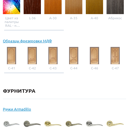
Цвет из
L-36
A-30
A-35
A-40
Абрикос
палитры
RAL - на
выбор
Образцы фрезеровки МДФ
С-41
С-42
С-43
С-44
С-46
С-47
ФУРНИТУРА
Ручки Armadillo