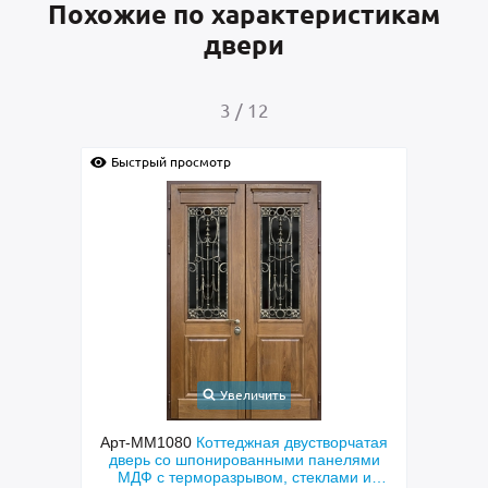
Похожие по характеристикам
двери
3
/
12
Быстрый просмотр
Быс
Увеличить
ходная
Арт-ММ1080
Коттеджная двустворчатая
Арт-
й МДФ
дверь со шпонированными панелями
терм
мным
МДФ с терморазрывом, стеклами и
кор