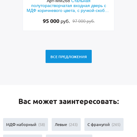
 дверь
Арт-ММ268
Стальная
Арт-
еклами
полуторастворчатая входная дверь с
пан
МДФ коричневого цвета, с ручкой-скобой,
латунными отбойниками и остеклением
95 000
руб.
97 000 руб.
ВСЕ ПРЕДЛОЖЕНИЯ
Вас может заинтересовать:
МДФ наборный
(58)
Левые
(243)
С фрамугой
(265)