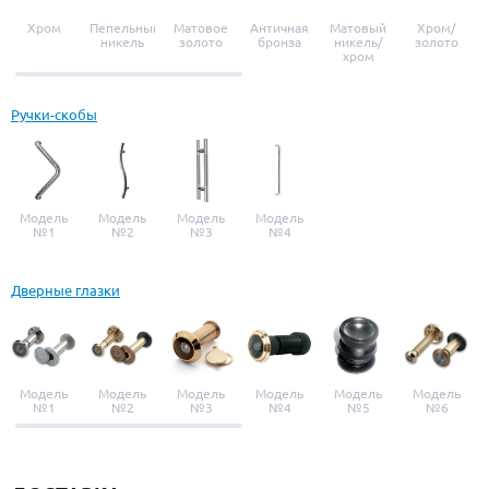
Хром
Пепельный
Матовое
Античная
Матовый
Хром/
никель
золото
бронза
никель/
золото
хром
Ручки-скобы
Модель
Модель
Модель
Модель
№1
№2
№3
№4
Дверные глазки
Модель
Модель
Модель
Модель
Модель
Модель
№1
№2
№3
№4
№5
№6