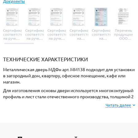
Документы
Сертификат
Сертификат
Сертификат
Сертификат
Сертификат
Перечень
соответствия
соответствия
соответствия
соответствия
соответствия
продукции
на ручки и
на ручки-
на ручки-
на
на
ООО
броненакладки
защелки
защелки
дверные
уплотнители
«УЗК», не
«Armadillo»
«Fuaro»
«Punto»
доводчики
«Schlegel
требующей
«Ajax»
Q-Lon»
сертификаци
ТЕХНИЧЕСКИЕ ХАРАКТЕРИСТИКИ
Металлическая дверь МДФн арт. ММ138 подходит для установки
в загородный дом, квартиру, офисное помещение, кафе или
магазин.
Для изготовления основы двери используется многоконтурный
профиль и лист стали отечественного производства, толщиной 2
мм. Готовая конструкция имеет необходимую прочность и
Читать далее
устойчивость к силовому взлому.
Для отделки с внешней стороны используется МДФ, и МДФ с
внутренней стороны. При заказе, можно изменить цвет
покрытия.