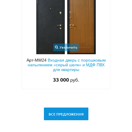
Увеличить
с
Арт-ММ24
Входная дверь с порошковым
Арт
кой и
напылением «серый шелк» и МДФ ПВХ
МД
тием
для квартиры
33 000
руб.
ВСЕ ПРЕДЛОЖЕНИЯ