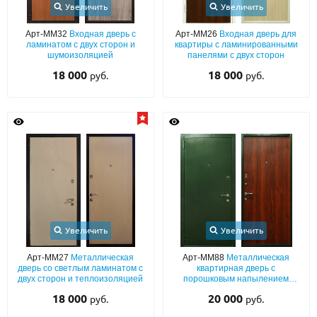
С реечным дизайном
(29)
Увеличить
Увеличить
Арт-ММ32
Входная дверь с
Арт-ММ26
Входная дверь для
ПО НАЗНАЧЕНИЮ
ламинатом с двух сторон и
квартиры с ламинированными
шумоизоляцией
панелями с двух сторон
ПО ОСОБЕННОСТЯМ
18 000
18 000
руб.
руб.
ПО КОНСТРУКЦИИ
Популярные двери
Двери со скидкой
ДВЕРИ С ТЕРМОРАЗРЫВОМ
ГАЛЕРЕЯ
Увеличить
Увеличить
ОПЛАТА
Арт-ММ27
Металлическая
Арт-ММ88
Металлическая
дверь со светлым ламинатом с
квартирная дверь с
двух сторон и теплоизоляцией
порошковым напылением
ДОСТАВКА
зеленого цвета и ламинатом
18 000
20 000
руб.
руб.
УСТАНОВКА