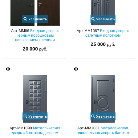
Увеличить
Увеличить
Арт-ММ86
Входная дверь с
Арт-ММ1087
Входная дверь с
черным порошковым
багетным полотном
напылением «шелк» и
25 000
руб.
коричневым ламинатом с
20 000
руб.
теплоизоляцией
Увеличить
Увеличить
Арт-ММ1090
Металлическая
Арт-ММ1081
Металлическая
дверь с багетным декором
однопольная дверь с багетом