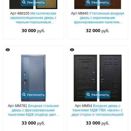
Увеличить
Увеличить
Арт-ММ105
Металлическая
Арт-ММ40
Утепленная входная
звукоизоляционная дверь с
дверь с коричневыми
черным порошковым
фрезерованными панелями
напылением «шелк» с
МДФ с двух сторон
30 000
32 000
руб.
руб.
коричневой вставкой ПВХ и
плитой МДФ
Увеличить
Увеличить
Арт-ММ781
Входная стальная
Арт-ММ54
Входная дверь с
дверь с фрезерованными
панелями МДФ ПВХ «венге» с
панелями МДФ (подбор цвета
двух сторон и теплоизоляцией
по RAL) с обеих сторон
33 000
33 000
руб.
руб.