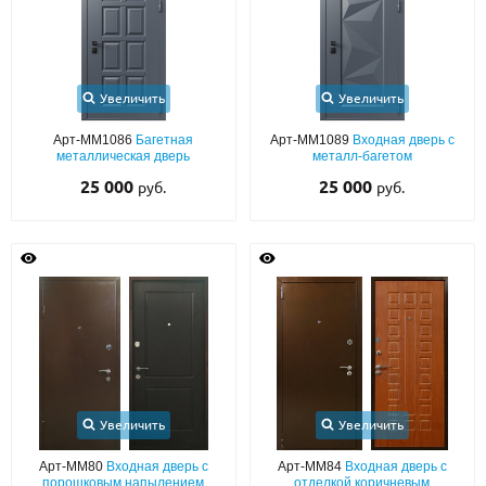
Увеличить
Увеличить
Арт-ММ1086
Багетная
Арт-ММ1089
Входная дверь с
металлическая дверь
металл-багетом
25 000
25 000
руб.
руб.
Увеличить
Увеличить
Арт-ММ80
Входная дверь с
Арт-ММ84
Входная дверь с
порошковым напылением
отделкой коричневым