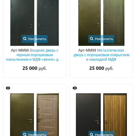
Увеличить
Увеличить
Арт-ММ98
Входная дверь с
Арт-ММ99
Металлическая
черным порошковым
дверь с порошковым покрытием
напылением и МДФ «венге» для
и накладкой МДФ
квартиры
25 000
25 000
руб.
руб.
Увеличить
Увеличить