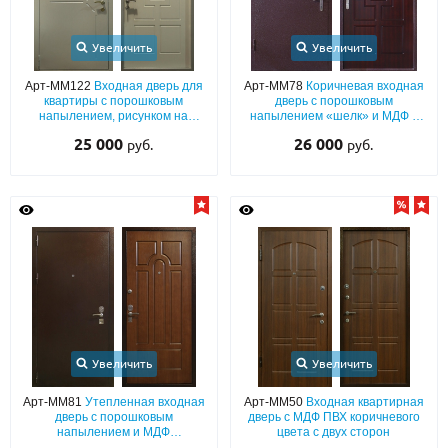
Увеличить
Увеличить
Арт-ММ122
Входная дверь для
Арт-ММ78
Коричневая входная
квартиры с порошковым
дверь с порошковым
напылением, рисунком на
напылением «шелк» и МДФ с
металле и окрашенной плитой
шумоизоляцией
25 000
26 000
руб.
руб.
МДФ
Увеличить
Увеличить
Арт-ММ81
Утепленная входная
Арт-ММ50
Входная квартирная
дверь с порошковым
дверь с МДФ ПВХ коричневого
напылением и МДФ
цвета с двух сторон
коричневого цвета