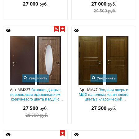
27 000
27 000
руб.
руб.
29 500 руб.
Увеличить
Увеличить
Арт-ММ237
Входная дверь с
Арт-ММ47
Входная дверь с
порошковым окрашиванием
МДФ панелями коричневого
коричневого цвета и МДФ с
цвета с классической
овальным зеркалом
фрезеровкой
27 500
27 500
руб.
руб.
28 500 руб.