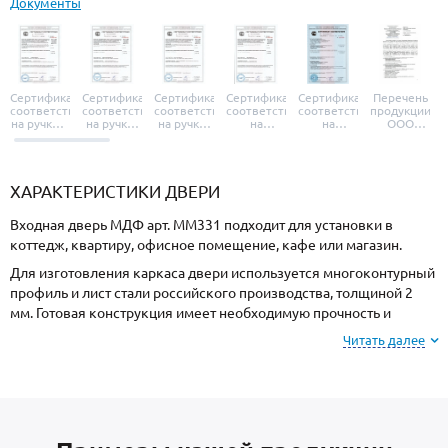
Документы
Сертификат
Сертификат
Сертификат
Сертификат
Сертификат
Перечень
соответствия
соответствия
соответствия
соответствия
соответствия
продукции
на ручки и
на ручки-
на ручки-
на
на
ООО
броненакладки
защелки
защелки
дверные
уплотнители
«УЗК», не
«Armadillo»
«Fuaro»
«Punto»
доводчики
«Schlegel
требующей
«Ajax»
Q-Lon»
сертификаци
ХАРАКТЕРИСТИКИ ДВЕРИ
Входная дверь МДФ арт. ММ331 подходит для установки в
коттедж, квартиру, офисное помещение, кафе или магазин.
Для изготовления каркаса двери используется многоконтурный
профиль и лист стали российского производства, толщиной 2
мм. Готовая конструкция имеет необходимую прочность и
взломостойкость.
Читать далее
Отделка снаружи МДФ, внутри МДФ. Подберите оттенок
покрытия из вариантов, представленных на сайте.
В комплект входят: утеплитель полотна минплита для
поддержания комфортной температуры внутри помещения и 3