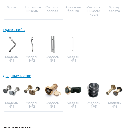
Хром
Пепельный
Матовое
Античная
Матовый
Хром/
никель
золото
бронза
никель/
золото
хром
Ручки-скобы
Модель
Модель
Модель
Модель
№1
№2
№3
№4
Дверные глазки
Модель
Модель
Модель
Модель
Модель
Модель
№1
№2
№3
№4
№5
№6