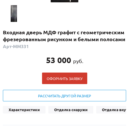
С реечным дизайном
(29)
ПО НАЗНАЧЕНИЮ
ПО ОСОБЕННОСТЯМ
Входная дверь МДФ графит с геометрическим
ПО КОНСТРУКЦИИ
фрезерованным рисунком и белыми полосами
Арт-ММ331
Популярные двери
53 000
руб.
Двери со скидкой
ОФОРМИТЬ ЗАЯВКУ
ДВЕРИ С ТЕРМОРАЗРЫВОМ
ГАЛЕРЕЯ
РАССЧИТАТЬ ДРУГОЙ РАЗМЕР
ОПЛАТА
Характеристики
Отделка снаружи
Отделка внут
ДОСТАВКА
УСТАНОВКА