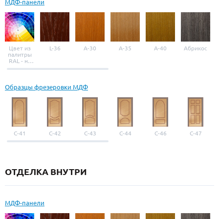
МДФ-панели
Цвет из
L-36
A-30
A-35
A-40
Абрикос
палитры
RAL - на
выбор
Образцы фрезеровки МДФ
С-41
С-42
С-43
С-44
С-46
С-47
ОТДЕЛКА ВНУТРИ
МДФ-панели