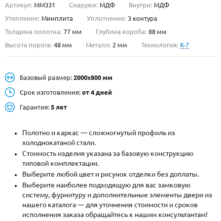
Артикул:
ММ331
Снаружи:
МДФ
Внутри:
МДФ
О НАС
Утепление:
Минплита
Уплотнение:
3 контура
Толщина полотна:
77 мм
Глубина короба:
88 мм
КОНТАКТЫ
Высота порога:
48 мм
Металл:
2 мм
Технология:
K-7
Металлические двери от производителя с доставкой и установкой в
Базовый размер:
2000х800 мм
Москве и МО
Срок изготовления:
от 4 дней
НАЙТИ:
Гарантия:
5 лет
ПН-СБ - с 9:00 до 21:00, ВС - до 19:00
+7 (495) 411-44-41
Полотно и каркас — сложногнутый профиль из
холоднокатаной стали.
INFO@META-M.RU
Стоимость изделия указана за базовую конструкцию
типовой комплектации.
ЗАПРОСИТЬ РАСЧЕТ
Выберите любой цвет и рисунок отделки без доплаты.
Выберите наиболее подходящую для вас замковую
систему, фурнитуру и дополнительные элементы двери из
Каталог
Распродажа
Как купить
нашего каталога — для уточнения стоимости и сроков
исполнения заказа обращайтесь к нашим консультантам!
Записаться на замер