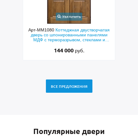
Увеличить
ходная
Арт-ММ1080
Коттеджная двустворчатая
Арт-
й МДФ
дверь со шпонированными панелями
терм
мным
МДФ с терморазрывом, стеклами и
кор
коваными решетками
144 000
руб.
ВСЕ ПРЕДЛОЖЕНИЯ
Популярные двери