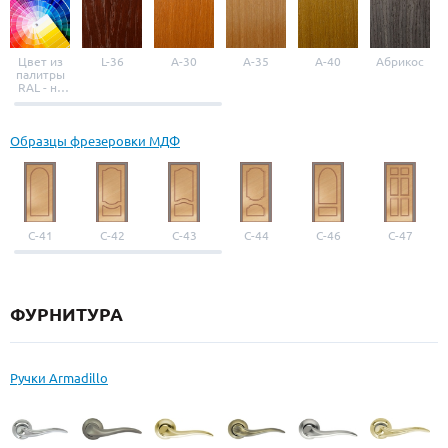
Цвет из
L-36
A-30
A-35
A-40
Абрикос
палитры
RAL - на
выбор
Образцы фрезеровки МДФ
С-41
С-42
С-43
С-44
С-46
С-47
ФУРНИТУРА
Ручки Armadillo