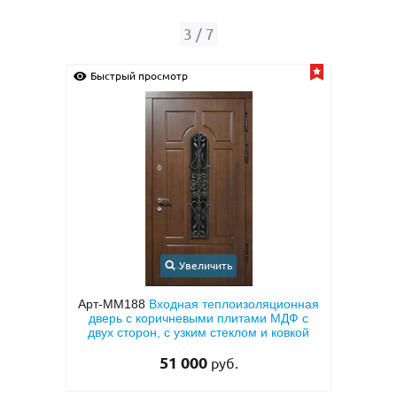
4
/
7
Быстрый просмотр
Быс
Увеличить
с
Арт-ММ188
Входная теплоизоляционная
Арт-
кой и
дверь с коричневыми плитами МДФ с
тием
двух сторон, с узким стеклом и ковкой
51 000
руб.