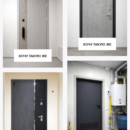
ХОЧУ ТАКУЮ ЖЕ
ХОЧУ ТАКУЮ ЖЕ