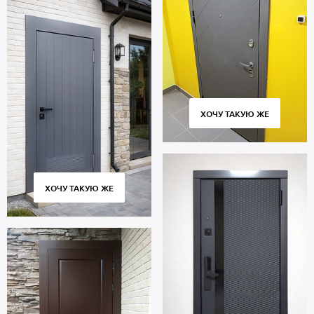
ХОЧУ ТАКУЮ ЖЕ
ХОЧУ ТАКУЮ ЖЕ