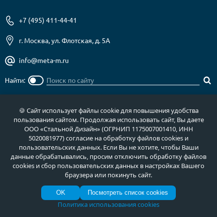
+7 (495) 411-44-41
г. Москва, ул. Флотская, д. 5А
info@meta-m.ru
Найти:
🍪 Сайт использует файлы cookie для повышения удобства
пользования сайтом. Продолжая использовать сайт, Вы даете
О нас
Услуги
ООО «Стальной Дизайн» (ОГРНИП 1175007001410, ИНН
5020081977) согласие на обработку файлов cookies и
Отзывы
Как купить
пользовательских данных. Если Вы не хотите, чтобы Ваши
Полезное
Документы
данные обрабатывались, просим отключить обработку файлов
cookies и сбор пользовательских данных в настройках Вашего
Новости
Фото продукции
браузера или покинуть сайт.
Контакты
Гарантии и возврат
OK
Посмотреть список cookies
Политика использования cookies
Каталог дверей
Двери в дом