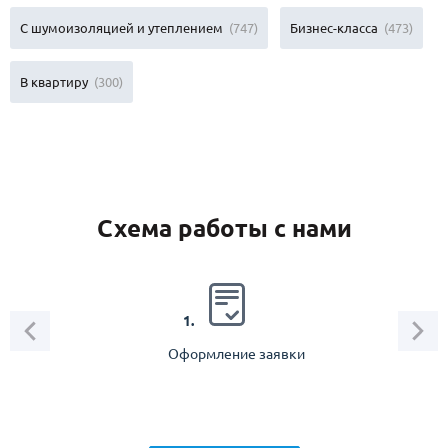
С шумоизоляцией и утеплением
(747)
Бизнес-класса
(473)
В квартиру
(300)
Схема работы с нами
2.
1.
Оформление заявки
Зам
спец