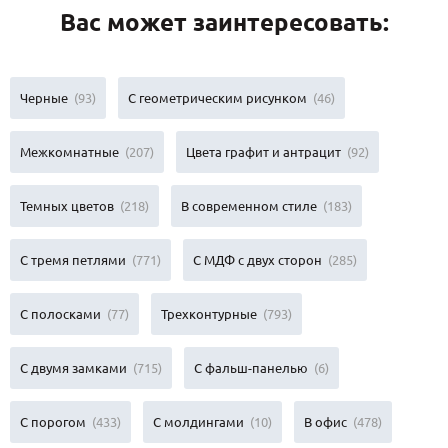
Вас может заинтересовать:
Черные
(93)
С геометрическим рисунком
(46)
Межкомнатные
(207)
Цвета графит и антрацит
(92)
Темных цветов
(218)
В современном стиле
(183)
С тремя петлями
(771)
С МДФ с двух сторон
(285)
С полосками
(77)
Трехконтурные
(793)
С двумя замками
(715)
С фальш-панелью
(6)
С порогом
(433)
C молдингами
(10)
В офис
(478)