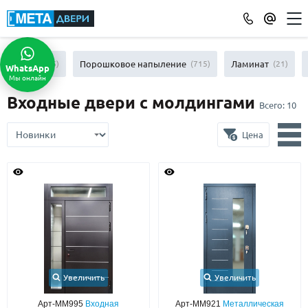
КАТАЛОГ ДВЕРЕЙ
МДФ
(865)
Порошковое напыление
(715)
Ламинат
(21)
WhatsApp
Мы онлайн
ПО ОТДЕЛКЕ
Входные двери с молдингами
Всего:
10
МДФ
(865)
Порошковое напыление
(715)
Цена
Ламинат
(21)
Массив
(52)
МДФ наборный
(58)
МДФ шпон
(119)
С зеркалом
(13)
С выдавленным рисунком
(35)
С металлобагетом
(571)
Белые
(108)
Увеличить
Увеличить
С геометрическим рисунком
(46)
Арт-ММ995
Входная
Арт-ММ921
Металлическая