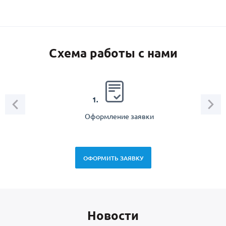
Схема работы с нами
2.
1.
Оформление заявки
Зам
спец
ОФОРМИТЬ ЗАЯВКУ
Новоcти