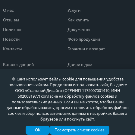
О нас
Услуги
Отзывы
Как купить
Полезное
Документы
Новости
Фото продукции
Контакты
Гарантии и возврат
Каталог дверей
Двери в дом
Двери со скидкой
Парадные двери
🍪 Сайт использует файлы cookie для повышения удобства
Популярные двери
Двери в квартиру
пользования сайтом. Продолжая использовать сайт, Вы даете
ООО «Стальной Дизайн» (ОГРНИП 1175007001410, ИНН
Быстрый подбор двери
Тамбурные двери
5020081977) согласие на обработку файлов cookies и
пользовательских данных. Если Вы не хотите, чтобы Ваши
Двери класса ЭКОНОМ
Противопожарные двери
данные обрабатывались, просим отключить обработку файлов
cookies и сбор пользовательских данных в настройках Вашего
браузера или покинуть сайт.
Политика обработки персональных данных
OK
Посмотреть список cookies
Политика обработки файлов Cookie
© МЕТА ДВЕРИ, Входные металлические двери в Москве и Московской области