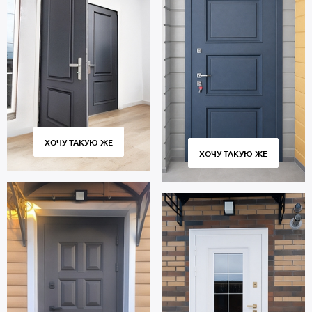
ХОЧУ ТАКУЮ ЖЕ
ХОЧУ ТАКУЮ ЖЕ