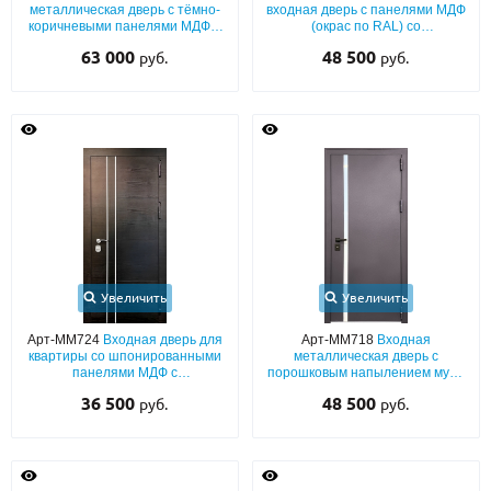
С реечным дизайном
(29)
металлическая дверь с тёмно-
входная дверь с панелями МДФ
коричневыми панелями МДФ с
(окрас по RAL) со
молдингами и остеклёнными
стеклопакетом и
ПО НАЗНАЧЕНИЮ
63 000
48 500
руб.
руб.
неподвижными расширениями
хромированными вставками
ПО ОСОБЕННОСТЯМ
ПО КОНСТРУКЦИИ
Популярные двери
Двери со скидкой
Увеличить
Увеличить
ДВЕРИ С ТЕРМОРАЗРЫВОМ
Арт-ММ724
Входная дверь для
Арт-ММ718
Входная
ГАЛЕРЕЯ
квартиры со шпонированными
металлическая дверь с
панелями МДФ с
порошковым напылением муар
вертикальными молдингами
и хромированной вертикальной
ОПЛАТА
36 500
48 500
руб.
руб.
полоской
ДОСТАВКА
УСТАНОВКА