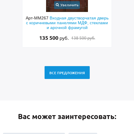
Увеличить
 дверь
Арт-ММ268
Стальная
Арт-
еклами
полуторастворчатая входная дверь с
двер
МДФ коричневого цвета, с ручкой-скобой,
латунными отбойниками и остеклением
95 000
руб.
97 000 руб.
ВСЕ ПРЕДЛОЖЕНИЯ
Вас может заинтересовать: