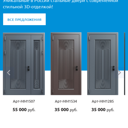
Уникальные в России стальные двери с современной
стильной 3D-отделкой!
ВСЕ ПРЕДЛОЖЕНИЯ
Арт-ММ1534
Арт-ММ1285
Арт-ММ1390
Арт-
35 000
35 000
45 000
55 0
руб.
руб.
руб.