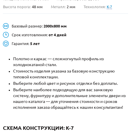
Высота порога:
48 мм
Металл:
2 мм
Технология:
K-7
О НАС
КОНТАКТЫ
Базовый размер:
2000х800 мм
Срок изготовления:
от 4 дней
Металлические двери от производителя с доставкой и установкой в
Гарантия:
5 лет
Москве и МО
НАЙТИ:
Полотно и каркас — сложногнутый профиль из
холоднокатаной стали.
ПН-СБ - с 9:00 до 21:00, ВС - до 19:00
Стоимость изделия указана за базовую конструкцию
типовой комплектации.
+7 (495) 411-44-41
Выберите любой цвет и рисунок отделки без доплаты.
INFO@META-M.RU
Выберите наиболее подходящую для вас замковую
систему, фурнитуру и дополнительные элементы двери из
ЗАПРОСИТЬ РАСЧЕТ
нашего каталога — для уточнения стоимости и сроков
исполнения заказа обращайтесь к нашим консультантам!
Каталог
Распродажа
Как купить
СХЕМА КОНСТРУКЦИИ: K-7
Записаться на замер