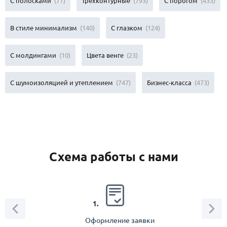
С полосками
(77)
Трехконтурные
(793)
С порогом
(433)
В стиле минимализм
(140)
С глазком
(124)
C молдингами
(10)
Цвета венге
(23)
С шумоизоляцией и утеплением
(747)
Бизнес-класса
(473)
Схема работы с нами
2.
1.
Оформление заявки
Зам