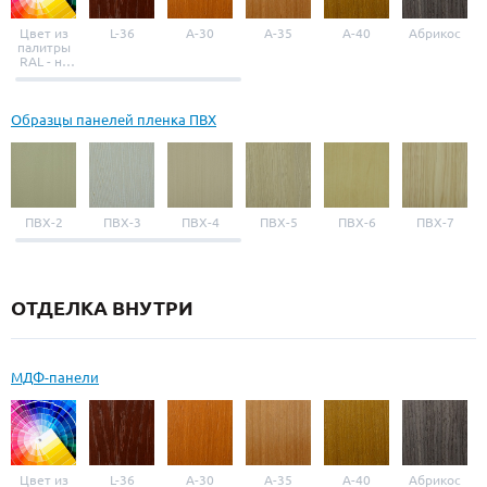
Цвет из
L-36
A-30
A-35
A-40
Абрикос
палитры
RAL - на
выбор
Образцы панелей пленка ПВХ
ПВХ-2
ПВХ-3
ПВХ-4
ПВХ-5
ПВХ-6
ПВХ-7
ОТДЕЛКА ВНУТРИ
МДФ-панели
Цвет из
L-36
A-30
A-35
A-40
Абрикос