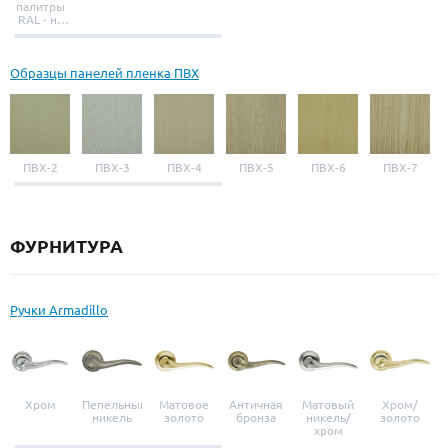
палитры
RAL - на
выбор
Образцы панелей пленка ПВХ
ПВХ-2
ПВХ-3
ПВХ-4
ПВХ-5
ПВХ-6
ПВХ-7
ФУРНИТУРА
Ручки Armadillo
Хром
Пепельный
Матовое
Античная
Матовый
Хром/
никель
золото
бронза
никель/
золото
хром