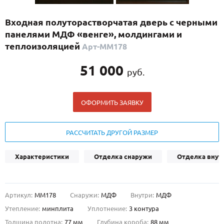
С реечным дизайном
(29)
Входная полуторастворчатая дверь с черными
ПО НАЗНАЧЕНИЮ
панелями МДФ «венге», молдингами и
ПО ОСОБЕННОСТЯМ
теплоизоляцией
Арт-ММ178
ПО КОНСТРУКЦИИ
51 000
руб.
Популярные двери
ОФОРМИТЬ ЗАЯВКУ
Двери со скидкой
РАССЧИТАТЬ ДРУГОЙ РАЗМЕР
ДВЕРИ С ТЕРМОРАЗРЫВОМ
Характеристики
Отделка снаружи
Отделка внут
ГАЛЕРЕЯ
ОПЛАТА
Артикул:
ММ178
Снаружи:
МДФ
Внутри:
МДФ
ДОСТАВКА
Утепление:
минплита
Уплотнение:
3 контура
УСТАНОВКА
Толщина полотна:
77 мм
Глубина короба:
88 мм