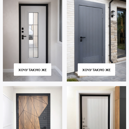
используется технология терморазрыв, которая не дает двери
промерзнуть при морозах до -40° С.
Стоимость двери указана за стандартные размеры 2000х800 мм.
Вы можете заказать изготовление по размерам вашего проема.
Заказывайте дверь МДФ от производителя. Изготовление – от 4
дней, доставка по всей Московской области, аккуратная
установка. Гарантийный период 5 лет.
ХОЧУ ТАКУЮ ЖЕ
ХОЧУ ТАКУЮ ЖЕ