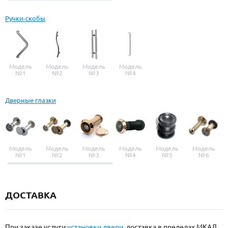
Ручки-скобы
Модель
Модель
Модель
Модель
№1
№2
№3
№4
Дверные глазки
Модель
Модель
Модель
Модель
Модель
Модель
№1
№2
№3
№4
№5
№6
ДОСТАВКА
При заказе услуги
установки двери
, доставка в пределах МКАД