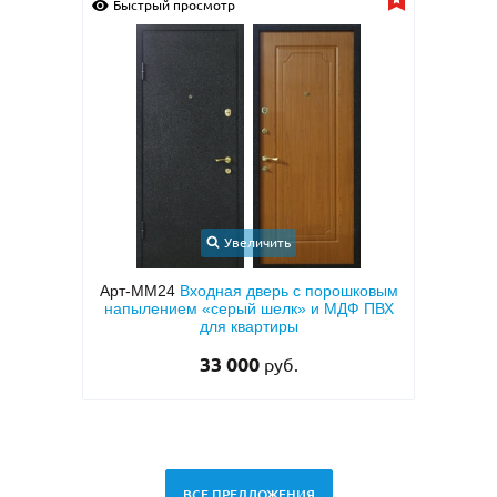
Быстрый просмотр
Увеличить
шковым
Арт-ММ49
Белая входная дверь с МДФ с
Ф ПВХ
двух сторон и шумоизоляцией
28 500
руб.
ВСЕ ПРЕДЛОЖЕНИЯ