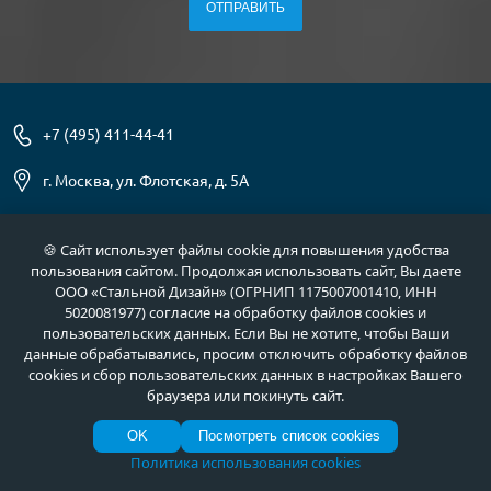
+7 (495) 411-44-41
г. Москва, ул. Флотская, д. 5А
info@meta-m.ru
🍪 Сайт использует файлы cookie для повышения удобства
пользования сайтом. Продолжая использовать сайт, Вы даете
Найти:
ООО «Стальной Дизайн» (ОГРНИП 1175007001410, ИНН
5020081977) согласие на обработку файлов cookies и
пользовательских данных. Если Вы не хотите, чтобы Ваши
данные обрабатывались, просим отключить обработку файлов
О нас
Услуги
cookies и сбор пользовательских данных в настройках Вашего
браузера или покинуть сайт.
Отзывы
Как купить
OK
Посмотреть список cookies
Полезное
Документы
Политика использования cookies
Новости
Фото продукции