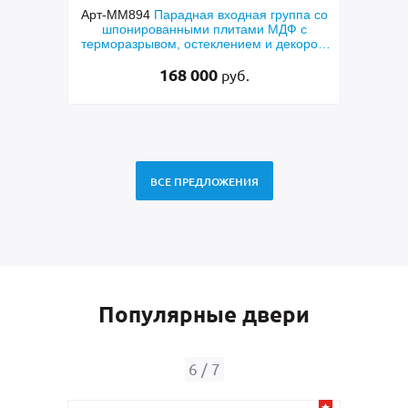
ппа со
Арт-ММ507
Входная металлическая
Ар
Ф с
дверь с отделкой фрезерованными
т
екором
панелями МДФ цвета графит с двух
ост
сторон
33 000
руб.
ВСЕ ПРЕДЛОЖЕНИЯ
Популярные двери
7
/
7