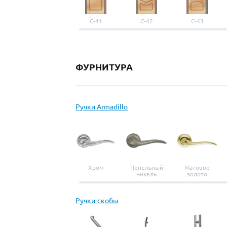
С-41
С-42
С-43
ФУРНИТУРА
Ручки Armadillo
Хром
Пепельный
Матовое
никель
золото
Ручки-скобы