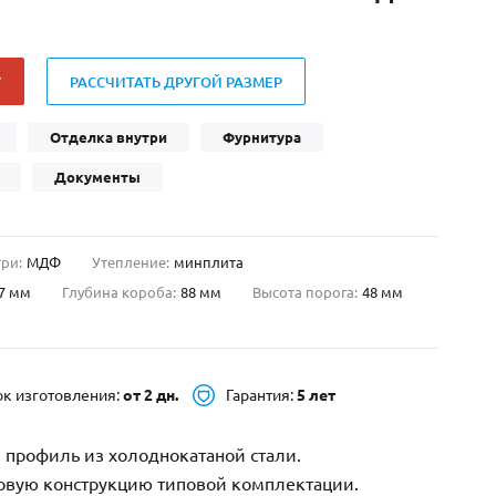
Нестандартные
(479)
Двустворчатые
(42)
У
РАССЧИТАТЬ ДРУГОЙ РАЗМЕР
С фрамугой
(265)
С внутренним открыванием
(2)
Отделка внутри
Фурнитура
4-го класса защиты
(499)
Документы
Полуторапольные
(289)
ри:
МДФ
Утепление:
минплита
7 мм
Глубина короба:
88 мм
Высота порога:
48 мм
ок изготовления:
от 2 дн.
Гарантия:
5 лет
 профиль из холоднокатаной стали.
зовую конструкцию типовой комплектации.