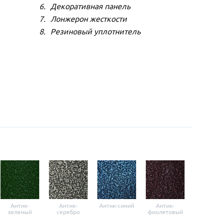
Декоративная панель
Лонжерон жесткости
Резиновый уплотнитель
Антик-
Антик-
Антик-синий
Антик-
Анти
зеленый
серебро
фиолетовый
крас