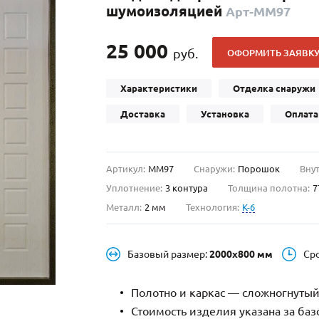
шумоизоляцией
Арт-ММ97
С отбойником
203)
(91)
С кнокером
42)
(94)
25 000
руб.
ОФОРМИТЬ ЗАЯВК
твенных зданий
С импостами
(93)
(73)
ина
С карнизом
(49)
(207)
Характеристики
Отделка снаружи
рощитовой
С витражами
(14)
(11)
Доставка
Установка
Оплата
ые холлы
В современном стиле
(23)
(183)
Артикул:
ММ97
Снаружи:
Порошок
Внут
Уплотнение:
3 контура
Толщина полотна:
7
Металл:
2 мм
Технология:
K-6
Базовый размер:
2000х800 мм
Ср
Полотно и каркас — сложногнутый
Стоимость изделия указана за ба