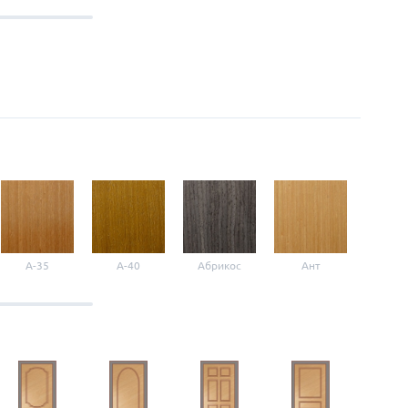
A-35
A-40
Абрикос
Ант
Б-1