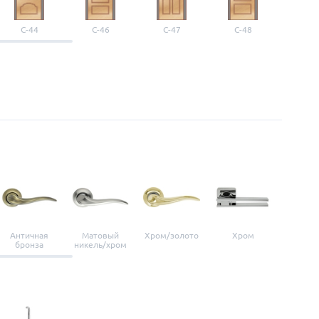
С-44
С-46
С-47
С-48
С-4
Античная
Матовый
Хром/золото
Хром
Мато
бронза
никель/хром
нике