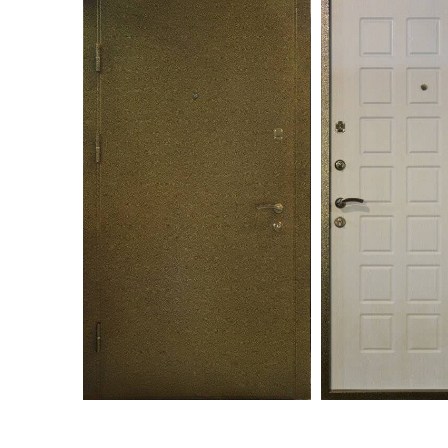
С зеркалом
Для дачи
(13)
(
С выдавленным рисунком
Для бани
(35)
(
С металлобагетом
Для общес
(571)
Белые
Для магаз
(108)
С геометрическим рисунком
Для элект
(46)
С реечным дизайном
В лифтов
(29)