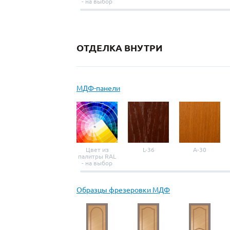
- на выбор
ОТДЕЛКА ВНУТРИ
МДФ-панели
Цвет из
L-36
A-30
палитры RAL
- на выбор
Образцы фрезеровки МДФ