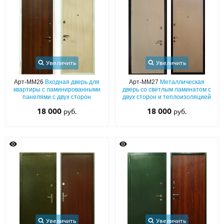
С реечным дизайном
(29)
ПО НАЗНАЧЕНИЮ
ПО ОСОБЕННОСТЯМ
ПО КОНСТРУКЦИИ
Увеличить
Увеличить
Арт-ММ26
Входная дверь для
Арт-ММ27
Металлическая
квартиры с ламинированными
дверь со светлым ламинатом с
Популярные двери
панелями с двух сторон
двух сторон и теплоизоляцией
18 000
18 000
руб.
руб.
Двери со скидкой
ДВЕРИ С ТЕРМОРАЗРЫВОМ
ГАЛЕРЕЯ
ОПЛАТА
ДОСТАВКА
Увеличить
Увеличить
УСТАНОВКА