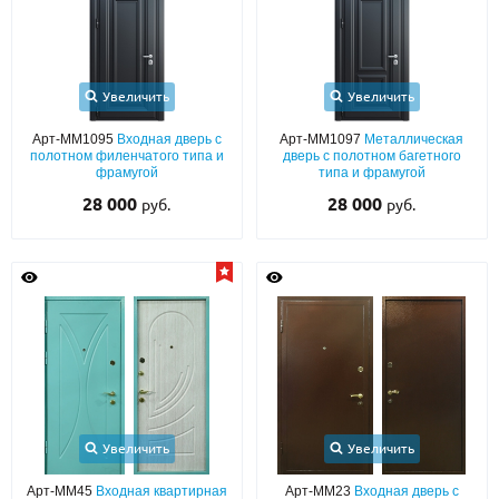
Увеличить
Увеличить
Арт-ММ1095
Входная дверь с
Арт-ММ1097
Металлическая
полотном филенчатого типа и
дверь с полотном багетного
фрамугой
типа и фрамугой
28 000
28 000
руб.
руб.
Увеличить
Увеличить
Арт-ММ45
Входная квартирная
Арт-ММ23
Входная дверь с