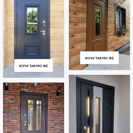
ХОЧУ ТАКУЮ ЖЕ
ХОЧУ ТАКУЮ ЖЕ