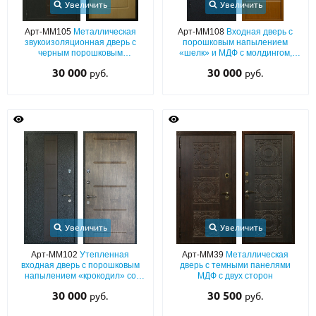
Увеличить
Увеличить
Арт-ММ105
Металлическая
Арт-ММ108
Входная дверь с
звукоизоляционная дверь с
порошковым напылением
черным порошковым
«шелк» и МДФ с молдингом,
напылением «шелк» с
фрамугой и звукоизоляцией
30 000
30 000
руб.
руб.
коричневой вставкой ПВХ и
плитой МДФ
Увеличить
Увеличить
Арт-ММ102
Утепленная
Арт-ММ39
Металлическая
входная дверь с порошковым
дверь с темными панелями
напылением «крокодил» со
МДФ с двух сторон
вставкой ПВХ по центру и
30 000
30 500
руб.
руб.
плитой МДФ «текстура дерева»