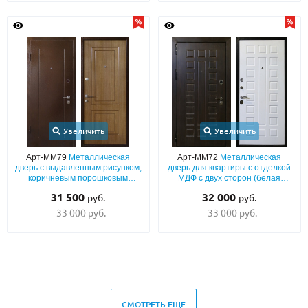
Увеличить
Увеличить
Арт-ММ79
Металлическая
Арт-ММ72
Металлическая
дверь с выдавленным рисунком,
дверь для квартиры с отделкой
коричневым порошковым
МДФ с двух сторон (белая
напылением и МДФ для
внутри)
31 500
32 000
руб.
руб.
квартиры
33 000 руб.
33 000 руб.
СМОТРЕТЬ ЕЩЕ