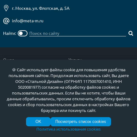
г. Москва, ул. Флотская, д. 5А
info@meta-m.ru
Найти:
О нас
Услуги
🍪 Сайт использует файлы cookie для повышения удобства
Отзывы
Как купить
пользования сайтом. Продолжая использовать сайт, Вы даете
Полезное
Документы
ООО «Стальной Дизайн» (ОГРНИП 1175007001410, ИНН
5020081977) согласие на обработку файлов cookies и
Новости
Фото продукции
пользовательских данных. Если Вы не хотите, чтобы Ваши
данные обрабатывались, просим отключить обработку файлов
Контакты
Гарантии и возврат
cookies и сбор пользовательских данных в настройках Вашего
браузера или покинуть сайт.
Каталог дверей
Двери в дом
OK
Посмотреть список cookies
Двери со скидкой
Парадные двери
Политика использования cookies
Популярные двери
Двери в квартиру