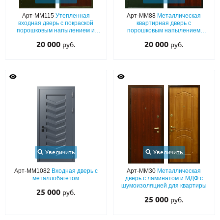
Арт-ММ115
Утепленная
Арт-ММ88
Металлическая
О НАС
входная дверь с покраской
квартирная дверь с
порошковым напылением и
порошковым напылением
КОНТАКТЫ
коричневым ламинатом внутри
зеленого цвета и ламинатом
20 000
20 000
руб.
руб.
Металлические двери от производителя с доставкой и установкой в
Москве и МО
НАЙТИ:
ПН-СБ - с 9:00 до 21:00, ВС - до 19:00
+7 (495) 411-44-41
INFO@META-M.RU
Увеличить
Увеличить
ЗАПРОСИТЬ РАСЧЕТ
Арт-ММ1082
Входная дверь с
Арт-ММ30
Металлическая
металлобагетом
дверь с ламинатом и МДФ с
шумоизоляцией для квартиры
25 000
руб.
Каталог
Распродажа
Как купить
25 000
руб.
Записаться на замер