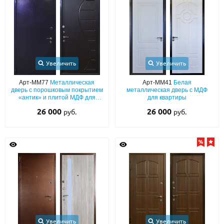
Увеличить
Увеличить
Арт-ММ77
Металлическая
Арт-ММ41
Белая
дверь с порошковым покрытием
металлическая дверь с МДФ
«антик» и плитой МДФ для
для квартиры
квартиры
26 000
26 000
руб.
руб.
Увеличить
Увеличить