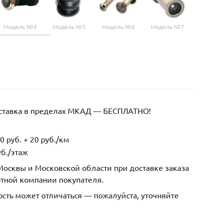
Модель №4
Модель №5
Модель №6
Модель №7
Модел
оставка в пределах МКАД — БЕСПЛАТНО!
 руб. + 20 руб./км
б./этаж
осквы и Московской области при доставке заказа
ртной компании покупателя.
ость может отличаться — пожалуйста, уточняйте