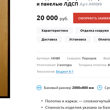
и панелью ЛДСП
Арт-ММ89
С отбойником
203)
(91)
С кнокером
42)
(94)
20 000
руб.
ОФОРМИТЬ ЗАЯВК
твенных зданий
С импостами
(93)
(73)
ина
С карнизом
(49)
(207)
Характеристики
Отделка снаружи
рощитовой
С витражами
(14)
(11)
Доставка
Установка
Оплата
ые холлы
В современном стиле
(23)
(183)
Артикул:
ММ89
Снаружи:
Порошок
Внут
Уплотнение:
2 контура
Толщина полотна:
6
Технология:
Бюджет К-1
Базовый размер:
2000х800 мм
Ср
Полотно и каркас — сложногнутый
Стоимость изделия указана за ба