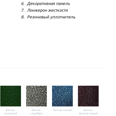
Декоративная панель
Лонжерон жесткости
Резиновый уплотнитель
Антик-
Антик-
Антик-синий
Антик-
Анти
зеленый
серебро
фиолетовый
крас