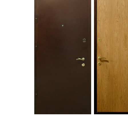
С зеркалом
Для дачи
(13)
(
С выдавленным рисунком
Для бани
(35)
(
С металлобагетом
Для общес
(571)
Белые
Для магаз
(108)
С геометрическим рисунком
Для элект
(46)
С реечным дизайном
В лифтов
(29)