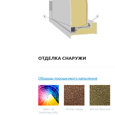
ОТДЕЛКА СНАРУЖИ
Образцы порошкового напыления
Цвет из
Антик-медь
Антик-бронза
палитры RAL