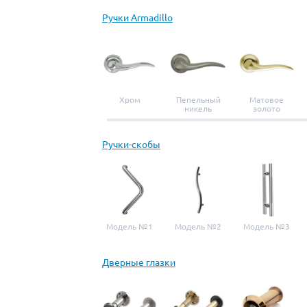
Ручки Armadillo
Хром
Пепельный
Матовое
никель
золото
Ручки-скобы
Модель №1
Модель №2
Модель №3
Дверные глазки