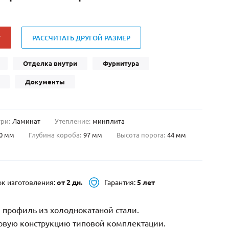
Нестандартные
(479)
Двустворчатые
(42)
У
РАССЧИТАТЬ ДРУГОЙ РАЗМЕР
С фрамугой
(265)
С внутренним открыванием
(2)
Отделка внутри
Фурнитура
4-го класса защиты
(499)
Документы
Полуторапольные
(289)
ри:
Ламинат
Утепление:
минплита
0 мм
Глубина короба:
97 мм
Высота порога:
44 мм
ок изготовления:
от 2 дн.
Гарантия:
5 лет
 профиль из холоднокатаной стали.
зовую конструкцию типовой комплектации.