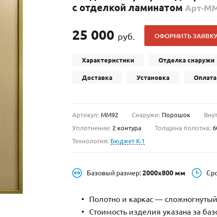
с отделкой ламинатом
Арт-М
С отбойником
203)
(91)
С кнокером
42)
(94)
25 000
руб.
ОФОРМИТЬ ЗАЯВК
твенных зданий
С импостами
(93)
(73)
ина
С карнизом
(49)
(207)
Характеристики
Отделка снаружи
рощитовой
С витражами
(14)
(11)
Доставка
Установка
Оплата
ые холлы
В современном стиле
(23)
(183)
Артикул:
ММ92
Снаружи:
Порошок
Внут
Уплотнение:
2 контура
Толщина полотна:
6
Технология:
Бюджет К-1
Базовый размер:
2000х800 мм
Ср
Полотно и каркас — сложногнутый
Стоимость изделия указана за ба