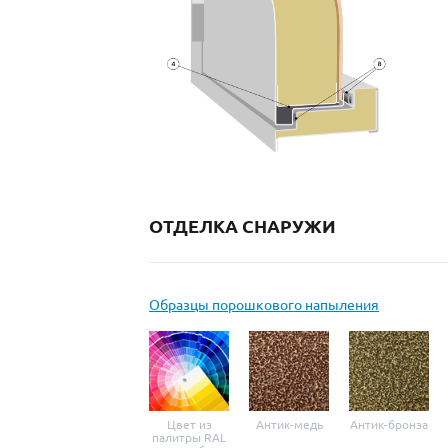
ОТДЕЛКА СНАРУЖИ
Образцы порошкового напыления
Цвет из
Антик-медь
Антик-бронза
палитры RAL