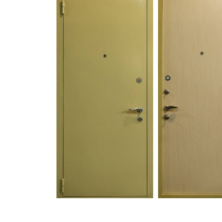
С зеркалом
Для дачи
(13)
(
С выдавленным рисунком
Для бани
(35)
(
С металлобагетом
Для общес
(571)
Белые
Для магаз
(108)
С геометрическим рисунком
Для элект
(46)
С реечным дизайном
В лифтов
(29)