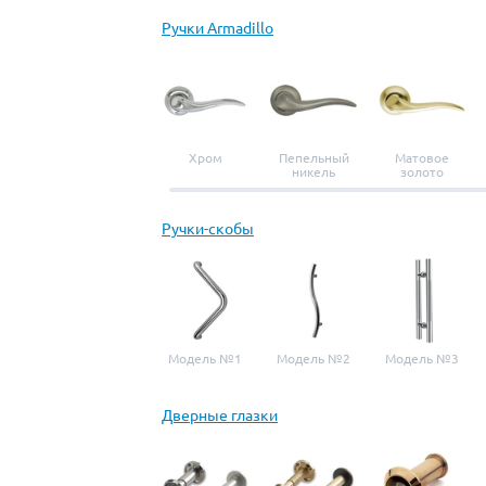
Ручки Armadillo
Хром
Пепельный
Матовое
никель
золото
Ручки-скобы
Модель №1
Модель №2
Модель №3
Дверные глазки