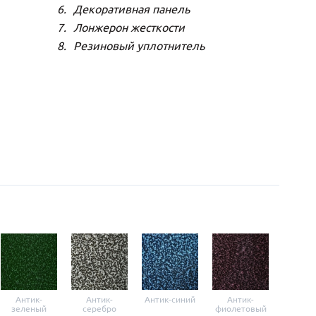
Декоративная панель
Лонжерон жесткости
Резиновый уплотнитель
Антик-
Антик-
Антик-синий
Антик-
Анти
зеленый
серебро
фиолетовый
крас