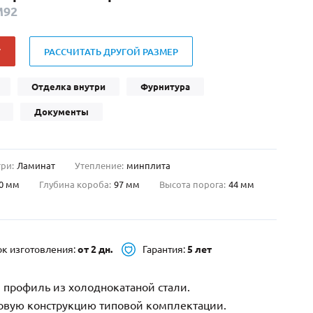
М92
Нестандартные
(479)
Двустворчатые
(42)
У
РАССЧИТАТЬ ДРУГОЙ РАЗМЕР
С фрамугой
(265)
С внутренним открыванием
(2)
Отделка внутри
Фурнитура
4-го класса защиты
(499)
Документы
Полуторапольные
(289)
ри:
Ламинат
Утепление:
минплита
0 мм
Глубина короба:
97 мм
Высота порога:
44 мм
ок изготовления:
от 2 дн.
Гарантия:
5 лет
 профиль из холоднокатаной стали.
зовую конструкцию типовой комплектации.