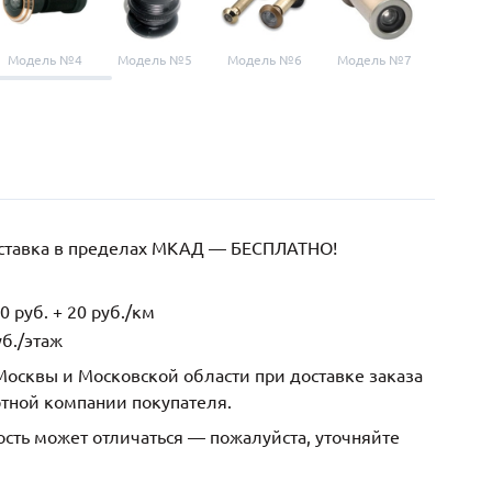
Модель №4
Модель №5
Модель №6
Модель №7
Модел
оставка в пределах МКАД — БЕСПЛАТНО!
 руб. + 20 руб./км
б./этаж
осквы и Московской области при доставке заказа
ртной компании покупателя.
ость может отличаться — пожалуйста, уточняйте