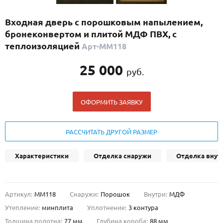
С реечным дизайном
(29)
Входная дверь с порошковым напылением,
ПО НАЗНАЧЕНИЮ
бронеконвертом и плитой МДФ ПВХ, с
ПО ОСОБЕННОСТЯМ
теплоизоляцией
Арт-ММ118
ПО КОНСТРУКЦИИ
25 000
руб.
Популярные двери
ОФОРМИТЬ ЗАЯВКУ
Двери со скидкой
РАССЧИТАТЬ ДРУГОЙ РАЗМЕР
ДВЕРИ С ТЕРМОРАЗРЫВОМ
Характеристики
Отделка снаружи
Отделка внут
ГАЛЕРЕЯ
ОПЛАТА
Артикул:
ММ118
Снаружи:
Порошок
Внутри:
МДФ
ДОСТАВКА
Утепление:
минплита
Уплотнение:
3 контура
УСТАНОВКА
Толщина полотна:
77 мм
Глубина короба:
88 мм