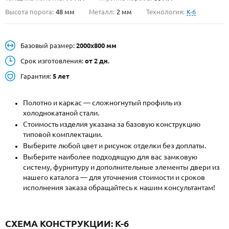
Высота порога:
48 мм
Металл:
2 мм
Технология:
K-6
О НАС
КОНТАКТЫ
Базовый размер:
2000х800 мм
Срок изготовления:
от 2 дн.
Металлические двери от производителя с доставкой и установкой в
Гарантия:
5 лет
Москве и МО
НАЙТИ:
Полотно и каркас — сложногнутый профиль из
холоднокатаной стали.
ПН-СБ - с 9:00 до 21:00, ВС - до 19:00
Стоимость изделия указана за базовую конструкцию
типовой комплектации.
+7 (495) 411-44-41
Выберите любой цвет и рисунок отделки без доплаты.
INFO@META-M.RU
Выберите наиболее подходящую для вас замковую
систему, фурнитуру и дополнительные элементы двери из
ЗАПРОСИТЬ РАСЧЕТ
нашего каталога — для уточнения стоимости и сроков
исполнения заказа обращайтесь к нашим консультантам!
Каталог
Распродажа
Как купить
СХЕМА КОНСТРУКЦИИ: K-6
Записаться на замер