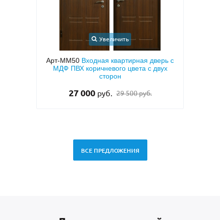
Увеличить
верь с
Арт-ММ188
Входная теплоизоляционная
двух
дверь с коричневыми плитами МДФ с
мет
двух сторон, с узким стеклом и ковкой
те
51 000
руб.
ВСЕ ПРЕДЛОЖЕНИЯ