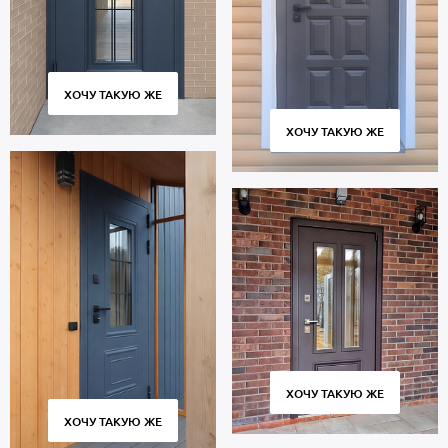
звукоизоляции.
Дверь порошок рассчитана на длительную эксплуатацию и
сохраняет работоспособность множества циклов открывания и
закрывания. Использование качественных комплектующих и
контроль за точным соответствием размеров обеспечивают
ХОЧУ ТАКУЮ ЖЕ
плотное прилегание полотна к коробу без зазоров и сквозняков.
ХОЧУ ТАКУЮ ЖЕ
Стоимость указана за базовый размер 2000х800 мм. Гарантия 5
лет.
Позвоните в отдел продаж или оставьте заявку на сайте, чтобы
приобрести дверь по индивидуальным размерам. Бесплатный
замер. Изготовление от 2 дн. Бережная доставка собственным
транспортом, профессиональный монтаж.
ХОЧУ ТАКУЮ ЖЕ
ХОЧУ ТАКУЮ ЖЕ