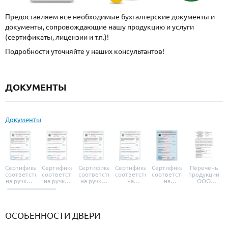
Предоставляем все необходимые бухгалтерские документы и
документы, сопровождающие нашу продукцию и услуги
(сертификаты, лицензии и т.п.)!
Подробности уточняйте у наших консультантов!
ДОКУМЕНТЫ
Документы
Сертификат
Сертификат
Сертификат
Сертификат
Сертификат
Перечень
соответствия
соответствия
соответствия
соответствия
соответствия
продукции
на ручки и
на ручки-
на ручки-
на
на
ООО
броненакладки
защелки
защелки
дверные
уплотнители
«УЗК», не
«Armadillo»
«Fuaro»
«Punto»
доводчики
«Schlegel
требующей
«Ajax»
Q-Lon»
сертификаци
ОСОБЕННОСТИ ДВЕРИ