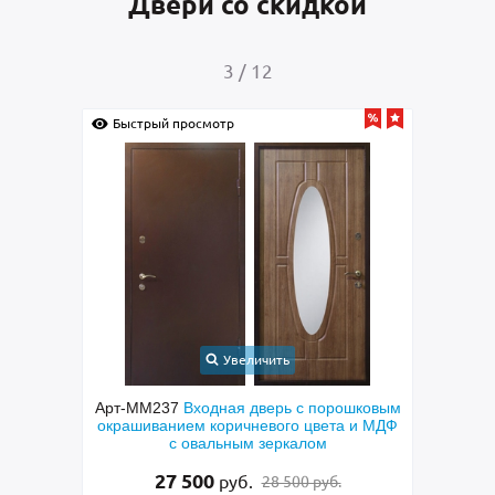
Двери со скидкой
4
/
12
Быстрый просмотр
Бы
Увеличить
ошковым
Арт-ММ249
Входная квартирная дверь с
Арт
а и МДФ
панелями МДФ ПВХ с двух сторон и
техн
ростовым зеркалом внутри
и 
31 500
руб.
32 000 руб.