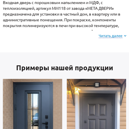
Входная дверь с порошковым напылением и МДФ, с
теплоизоляцией, артикул ММ118 от завода «МЕТА ДВЕРИ»
предназначена для установки в частный дом, в квартиру или в
административные помещения. При покраске, компоненты
покрытия полимеризуются в печи при высокой температуре,
поэтому поверхность имеет повышенную устойчивость к сколам
Читать далее
и царапинам, перепадам температур, повышенной влажности и
осадкам.
Обратите внимание: при заказе, вы можете
Примеры нашей продукции
выбрать цвет и фактуру
порошкового покрытия из
вариантов, представленных на сайте или из
образцов у специалиста по замерам.
В основе двери — стальные листы и многоконтурный профиль
отечественного производства, толщиной 2 мм. Внутренняя
сторона: МДФ. Взломостойкие замки входят в комплект.
В полости створки имеется теплоизоляционный материал
минплита. Уплотнение: 3 контура для дополнительной