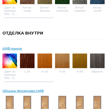
Цвет из
Антик-
Антик-
Антик-
Антик-
Антик-
палитры
медь
бронза
зеленый
серебро
синий
RAL - на
выбор
ОТДЕЛКА ВНУТРИ
МДФ-панели
Цвет из
L-36
A-30
A-35
A-40
Абрикос
палитры
RAL - на
выбор
Образцы фрезеровки МДФ