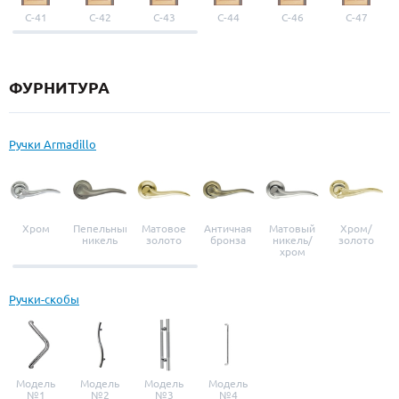
С-41
С-42
С-43
С-44
С-46
С-47
ФУРНИТУРА
Ручки Armadillo
Хром
Пепельный
Матовое
Античная
Матовый
Хром/
никель
золото
бронза
никель/
золото
хром
Ручки-скобы
Модель
Модель
Модель
Модель
№1
№2
№3
№4