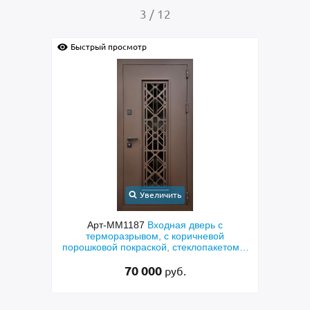
4
/
12
Быстрый просмотр
Бы
Увеличить
 с
Арт-ММ1384
Входная дверь с
Арт
ой
металлофиленкой, бугельной ручкой и
кетом и
порошковым напылением RAL 7021
»
45 000
руб.