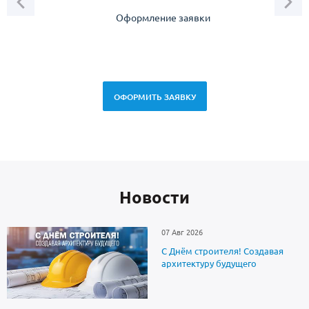
Оформление заявки
Зам
спец
ОФОРМИТЬ ЗАЯВКУ
Новоcти
07 Авг 2026
С Днём строителя! Создавая
архитектуру будущего