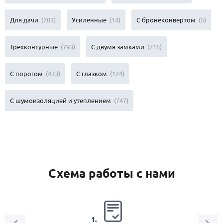
Для дачи
(203)
Усиленные
(14)
С бронеконвертом
(5)
Трехконтурные
(793)
С двумя замками
(715)
С порогом
(433)
С глазком
(124)
С шумоизоляцией и утеплением
(747)
Схема работы с нами
2.
1.