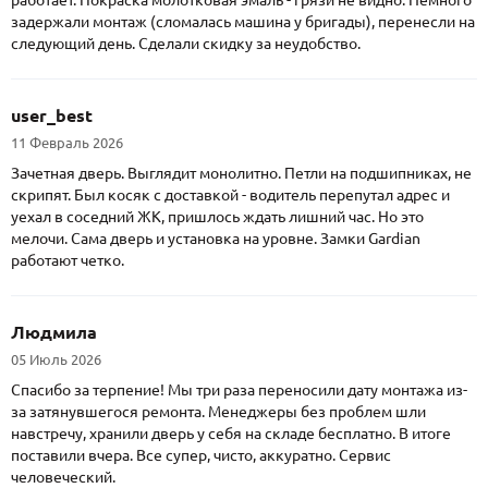
работает. Покраска молотковая эмаль - грязи не видно. Немного
задержали монтаж (сломалась машина у бригады), перенесли на
следующий день. Сделали скидку за неудобство.
user_best
11 Февраль 2026
Зачетная дверь. Выглядит монолитно. Петли на подшипниках, не
скрипят. Был косяк с доставкой - водитель перепутал адрес и
уехал в соседний ЖК, пришлось ждать лишний час. Но это
мелочи. Сама дверь и установка на уровне. Замки Gardian
работают четко.
Людмила
05 Июль 2026
Спасибо за терпение! Мы три раза переносили дату монтажа из-
за затянувшегося ремонта. Менеджеры без проблем шли
навстречу, хранили дверь у себя на складе бесплатно. В итоге
поставили вчера. Все супер, чисто, аккуратно. Сервис
человеческий.