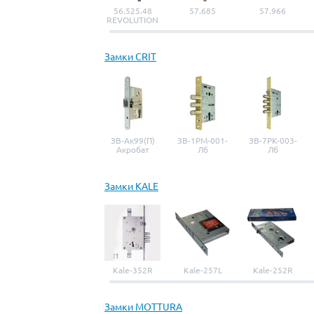
56.525.48
57.685
57.966
REVOLUTION
Замки CRIT
ЗВ-Ак99(П)
ЗВ-1РМ-001-
ЗВ-7РК-003-
Акробат
Лб
Лб
Замки KALE
Kale-352R
Kale-257L
Kale-252R
Замки MOTTURA