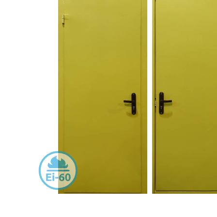
С зеркалом
Для дачи
(13)
(
С выдавленным рисунком
Для бани
(35)
(
С металлобагетом
Для общес
(571)
Белые
Для магаз
(108)
С геометрическим рисунком
Для элект
(46)
С реечным дизайном
В лифтов
(29)