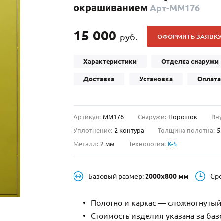
окрашиванием
Арт-ММ176
С отбойником
203)
(91)
С кнокером
42)
(94)
15 000
руб.
ОФОРМИТЬ ЗАЯВК
твенных зданий
С импостами
(93)
(73)
ина
С карнизом
(49)
(207)
Характеристики
Отделка снаружи
рощитовой
С витражами
(14)
(11)
Доставка
Установка
Оплата
ые холлы
В современном стиле
(23)
(183)
Артикул:
ММ176
Снаружи:
Порошок
Вн
Уплотнение:
2 контура
Толщина полотна:
5
Металл:
2 мм
Технология:
K-5
Базовый размер:
2000х800 мм
Ср
Полотно и каркас — сложногнутый
Стоимость изделия указана за ба