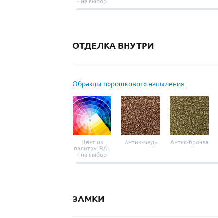
- на выбор
ОТДЕЛКА ВНУТРИ
Образцы порошкового напыления
Цвет из
Антик-медь
Антик-бронза
палитры RAL
- на выбор
ЗАМКИ