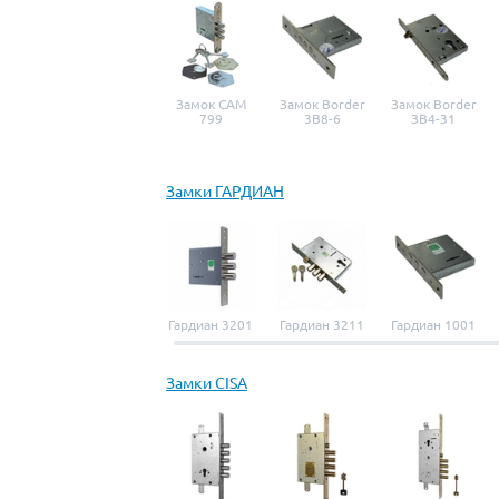
Замок САМ
Замок Border
Замок Border
799
3B8-6
ЗВ4-31
Замки ГАРДИАН
Гардиан 3201
Гардиан 3211
Гардиан 1001
Замки CISA