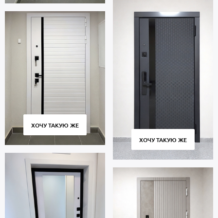
ХОЧУ ТАКУЮ ЖЕ
ХОЧУ ТАКУЮ ЖЕ