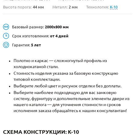
Высота порога:
44 мм
Металл:
2 мм
Технология:
K-10
О НАС
КОНТАКТЫ
Базовый размер:
2000х800 мм
Срок изготовления:
от 4 дней
Металлические двери от производителя с доставкой и установкой в
Гарантия:
5 лет
Москве и МО
НАЙТИ:
Полотно и каркас — сложногнутый профиль из
холоднокатаной стали.
ПН-СБ - с 9:00 до 21:00, ВС - до 19:00
Стоимость изделия указана за базовую конструкцию
типовой комплектации.
+7 (495) 411-44-41
Выберите любой цвет и рисунок отделки без доплаты.
INFO@META-M.RU
Выберите наиболее подходящую для вас замковую
систему, фурнитуру и дополнительные элементы двери из
ЗАПРОСИТЬ РАСЧЕТ
нашего каталога — для уточнения стоимости и сроков
исполнения заказа обращайтесь к нашим консультантам!
Каталог
Распродажа
Как купить
СХЕМА КОНСТРУКЦИИ: K-10
Записаться на замер