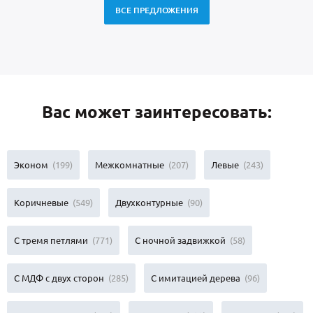
ВСЕ ПРЕДЛОЖЕНИЯ
Вас может заинтересовать:
Эконом
(199)
Межкомнатные
(207)
Левые
(243)
Коричневые
(549)
Двухконтурные
(90)
С тремя петлями
(771)
С ночной задвижкой
(58)
С МДФ с двух сторон
(285)
С имитацией дерева
(96)