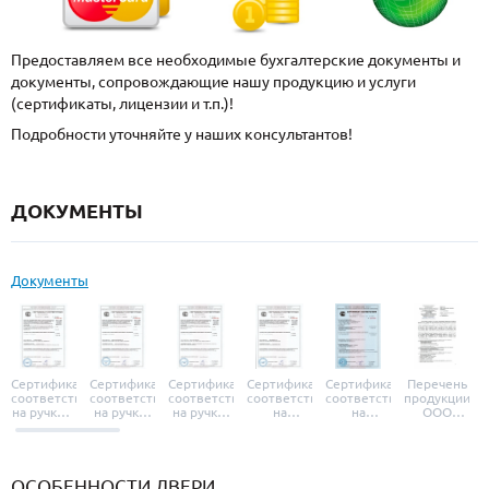
Предоставляем все необходимые бухгалтерские документы и
документы, сопровождающие нашу продукцию и услуги
(сертификаты, лицензии и т.п.)!
Подробности уточняйте у наших консультантов!
ДОКУМЕНТЫ
Документы
Сертификат
Сертификат
Сертификат
Сертификат
Сертификат
Перечень
соответствия
соответствия
соответствия
соответствия
соответствия
продукции
на ручки и
на ручки-
на ручки-
на
на
ООО
броненакладки
защелки
защелки
дверные
уплотнители
«УЗК», не
«Armadillo»
«Fuaro»
«Punto»
доводчики
«Schlegel
требующей
«Ajax»
Q-Lon»
сертификаци
ОСОБЕННОСТИ ДВЕРИ