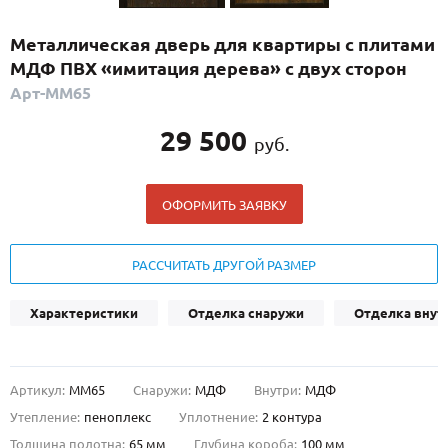
С реечным дизайном
(29)
Металлическая дверь для квартиры с плитами
ПО НАЗНАЧЕНИЮ
МДФ ПВХ «имитация дерева» с двух сторон
ПО ОСОБЕННОСТЯМ
Арт-ММ65
ПО КОНСТРУКЦИИ
29 500
руб.
Популярные двери
ОФОРМИТЬ ЗАЯВКУ
Двери со скидкой
РАССЧИТАТЬ ДРУГОЙ РАЗМЕР
ДВЕРИ С ТЕРМОРАЗРЫВОМ
Характеристики
Отделка снаружи
Отделка внут
ГАЛЕРЕЯ
ОПЛАТА
Артикул:
ММ65
Снаружи:
МДФ
Внутри:
МДФ
ДОСТАВКА
Утепление:
пеноплекс
Уплотнение:
2 контура
УСТАНОВКА
Толщина полотна:
65 мм
Глубина короба:
100 мм