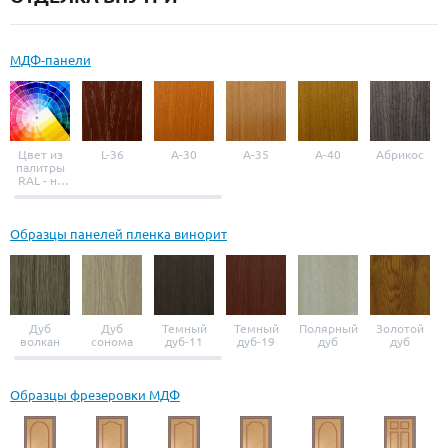
МДФ-панели
Цвет из
L-36
A-30
A-35
A-40
Абрикос
палитры
RAL - на
выбор
Образцы панелей пленка винорит
Дуб
Дуб
Темный
Темный
Полярный
Золотой
волкан
сонома
дуб-11
дуб-19
дуб
дуб
Образцы фрезеровки МДФ