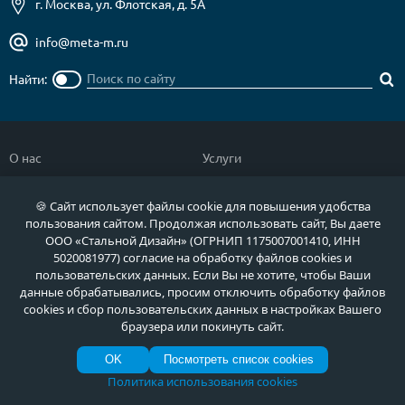
г. Москва, ул. Флотская, д. 5А
info@meta-m.ru
Найти:
О нас
Услуги
Отзывы
Как купить
🍪 Сайт использует файлы cookie для повышения удобства
Полезное
Документы
пользования сайтом. Продолжая использовать сайт, Вы даете
ООО «Стальной Дизайн» (ОГРНИП 1175007001410, ИНН
Новости
Фото продукции
5020081977) согласие на обработку файлов cookies и
Контакты
Гарантии и возврат
пользовательских данных. Если Вы не хотите, чтобы Ваши
данные обрабатывались, просим отключить обработку файлов
cookies и сбор пользовательских данных в настройках Вашего
Каталог дверей
Двери в дом
браузера или покинуть сайт.
Двери со скидкой
Парадные двери
OK
Посмотреть список cookies
Популярные двери
Двери в квартиру
Политика использования cookies