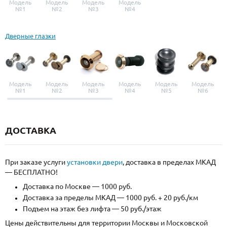
Модель
Модель
Модель
Модель
№1
№2
№3
№4
Дверные глазки
Модель
Модель
Модель
Модель
Модель
Модель
№1
№2
№3
№4
№5
№6
ДОСТАВКА
При заказе услуги
установки двери
, доставка в пределах МКАД
— БЕСПЛАТНО!
Доставка по Москве — 1000 руб.
Доставка за пределы МКАД — 1000 руб. + 20 руб./км
Подъем на этаж без лифта — 50 руб./этаж
Цены действительны для территории Москвы и Московской