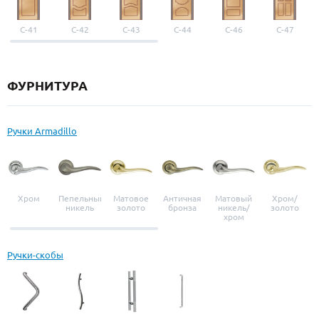
С-41
С-42
С-43
С-44
С-46
С-47
ФУРНИТУРА
Ручки Armadillo
Хром
Пепельный
Матовое
Античная
Матовый
Хром/
никель
золото
бронза
никель/
золото
хром
Ручки-скобы