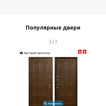
Популярные двери
4
/
7
Быстрый просмотр
Быс
Увеличить