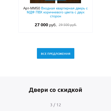
ерь с
Арт-ММ95
Входная дверь в квартиру с
Арт-
вух
коричневым порошковым покрытием
напы
«антик», бронеконвертом и МДФ (с
теплоизоляцией)
25 000
руб.
ВСЕ ПРЕДЛОЖЕНИЯ
Двери со скидкой
4
/
12