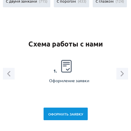
С двумя замками
(715)
С порогом
(433)
С глазком
(124)
Схема работы с нами
2.
1.
Оформление заявки
Зам
спец
ОФОРМИТЬ ЗАЯВКУ