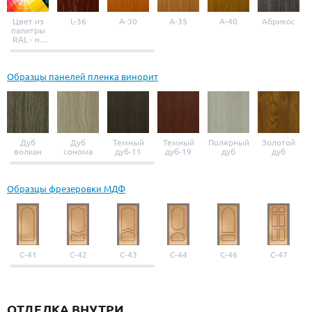
Цвет из
L-36
A-30
A-35
A-40
Абрикос
палитры
RAL - на
выбор
Образцы панелей пленка винорит
Дуб
Дуб
Темный
Темный
Полярный
Золотой
волкан
сонома
дуб-11
дуб-19
дуб
дуб
Образцы фрезеровки МДФ
С-41
С-42
С-43
С-44
С-46
С-47
ОТДЕЛКА ВНУТРИ