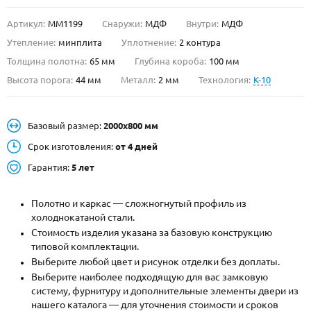
Артикул:
ММ1199
Снаружи:
МДФ
Внутри:
МДФ
О НАС
Утепление:
минплита
Уплотнение:
2 контура
КОНТАКТЫ
Толщина полотна:
65 мм
Глубина короба:
100 мм
Высота порога:
44 мм
Металл:
2 мм
Технология:
K-10
Металлические двери от производителя с доставкой и установкой в
Москве и МО
Базовый размер:
2000х800 мм
НАЙТИ:
Срок изготовления:
от 4 дней
ПН-СБ - с 9:00 до 21:00, ВС - до 19:00
Гарантия:
5 лет
+7 (495) 411-44-41
Полотно и каркас — сложногнутый профиль из
INFO@META-M.RU
холоднокатаной стали.
Стоимость изделия указана за базовую конструкцию
ЗАПРОСИТЬ РАСЧЕТ
типовой комплектации.
Выберите любой цвет и рисунок отделки без доплаты.
Каталог
Распродажа
Как купить
Выберите наиболее подходящую для вас замковую
систему, фурнитуру и дополнительные элементы двери из
Записаться на замер
нашего каталога — для уточнения стоимости и сроков