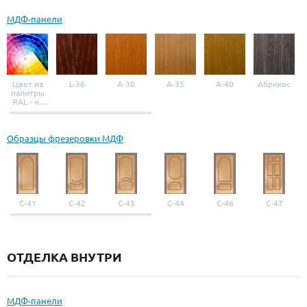
МДФ-панели
Цвет из
L-36
A-30
A-35
A-40
Абрикос
палитры
RAL - на
выбор
Образцы фрезеровки МДФ
С-41
С-42
С-43
С-44
С-46
С-47
ОТДЕЛКА ВНУТРИ
МДФ-панели