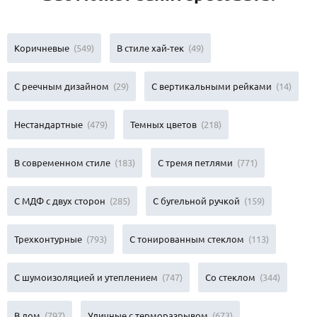
Коричневые
(549)
В стиле хай-тек
(49)
С реечным дизайном
(29)
С вертикальными рейками
(14)
Нестандартные
(479)
Темных цветов
(218)
В современном стиле
(183)
С тремя петлями
(771)
С МДФ с двух сторон
(285)
С бугельной ручкой
(159)
Трехконтурные
(793)
С тонированным стеклом
(113)
С шумоизоляцией и утеплением
(747)
Со стеклом
(344)
В дом
(797)
Уличные с терморазрывом
(673)