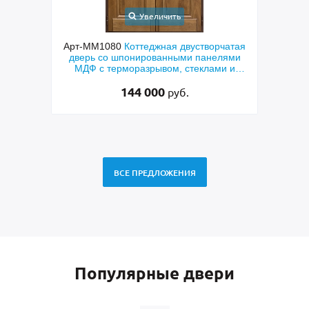
Увеличить
ходная
Арт-ММ1080
Коттеджная двустворчатая
Арт-
й МДФ
дверь со шпонированными панелями
терм
мным
МДФ с терморазрывом, стеклами и
кор
коваными решетками
144 000
руб.
ВСЕ ПРЕДЛОЖЕНИЯ
Популярные двери