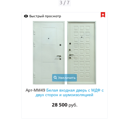
3
/
7
Быстрый просмотр
Быс
Увеличить
ионная
Арт-ММ49
Белая входная дверь с МДФ с
ДФ с
двух сторон и шумоизоляцией
мета
овкой
тем
28 500
руб.