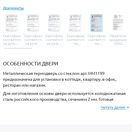
Документы
Сертификат
Сертификат
Сертификат
Сертификат
Сертификат
Перечень
соответствия
соответствия
соответствия
соответствия
соответствия
продукции
на ручки и
на ручки-
на ручки-
на
на
ООО
броненакладки
защелки
защелки
дверные
уплотнители
«УЗК», не
«Armadillo»
«Fuaro»
«Punto»
доводчики
«Schlegel
требующей
«Ajax»
Q-Lon»
сертификаци
ОСОБЕННОСТИ ДВЕРИ
Металлическая термодверь со стеклом арт. ММ1199
предназначена для установки в коттедж, квартиру, в офис,
ресторан или магазин.
Для изготовления основы двери используется холоднокатаная
сталь российского производства, сечением 2 мм. Готовая
конструкция имеет необходимую жесткость и взломостойкость.
Читать далее
Отделка снаружи МДФ, внутри МДФ. Подберите цвет покрытия
и рисунок фрезеровки из образцов на сайте или у специалиста
по замерам.