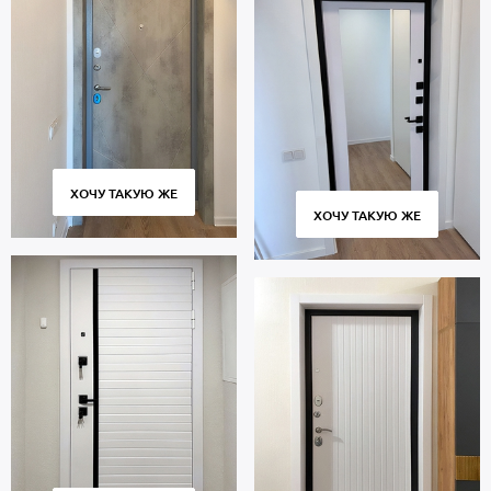
ХОЧУ ТАКУЮ ЖЕ
ХОЧУ ТАКУЮ ЖЕ