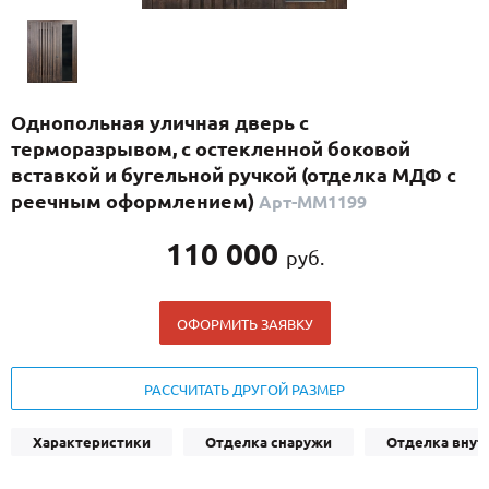
С реечным дизайном
(29)
ПО НАЗНАЧЕНИЮ
ПО ОСОБЕННОСТЯМ
Однопольная уличная дверь с
ПО КОНСТРУКЦИИ
терморазрывом, с остекленной боковой
вставкой и бугельной ручкой (отделка МДФ с
реечным оформлением)
Арт-ММ1199
Популярные двери
Двери со скидкой
110 000
руб.
ДВЕРИ С ТЕРМОРАЗРЫВОМ
ОФОРМИТЬ ЗАЯВКУ
ГАЛЕРЕЯ
РАССЧИТАТЬ ДРУГОЙ РАЗМЕР
ОПЛАТА
ДОСТАВКА
Характеристики
Отделка снаружи
Отделка внут
УСТАНОВКА