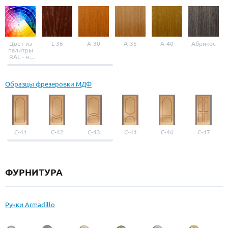
Цвет из
L-36
A-30
A-35
A-40
Абрикос
палитры
RAL - на
выбор
Образцы фрезеровки МДФ
С-41
С-42
С-43
С-44
С-46
С-47
ФУРНИТУРА
Ручки Armadillo