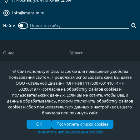
info@meta-m.ru
Найти:
О нас
Услуги
Отзывы
Как купить
🍪 Сайт использует файлы cookie для повышения удобства
Полезное
Документы
пользования сайтом. Продолжая использовать сайт, Вы даете
ООО «Стальной Дизайн» (ОГРНИП 1175007001410, ИНН
Новости
Фото продукции
5020081977) согласие на обработку файлов cookies и
Контакты
Гарантии и возврат
пользовательских данных. Если Вы не хотите, чтобы Ваши
данные обрабатывались, просим отключить обработку файлов
cookies и сбор пользовательских данных в настройках Вашего
Каталог дверей
Двери в дом
браузера или покинуть сайт.
Двери со скидкой
Парадные двери
OK
Посмотреть список cookies
Популярные двери
Двери в квартиру
Политика использования cookies
Быстрый подбор двери
Тамбурные двери