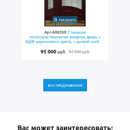
Увеличить
ая
Арт-ММ268
Стальная
Арт-
ом из
полуторастворчатая входная дверь с
двер
й и
МДФ коричневого цвета, с ручкой-скобой,
си
латунными отбойниками и остеклением
95 000
руб.
97 000 руб.
ВСЕ ПРЕДЛОЖЕНИЯ
Вас может заинтересовать: