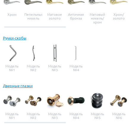
Хром
Пепельный
Матовое
Античная
Матовый
Хром/
никель
золото
бронза
никель/
золото
хром
Ручки-скобы
Модель
Модель
Модель
Модель
№1
№2
№3
№4
Дверные глазки
Модель
Модель
Модель
Модель
Модель
Модель
№1
№2
№3
№4
№5
№6