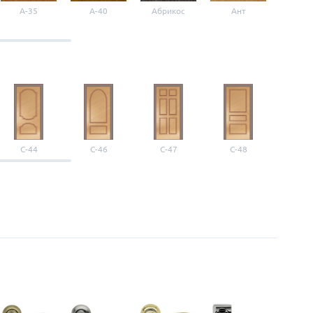
A-35
A-40
Абрикос
Ант
Б-1
С-44
С-46
С-47
С-48
С-4