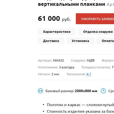
вертикальными планками
Ар
С отбойником
203)
(91)
С кнокером
42)
(94)
61 000
руб.
ОФОРМИТЬ ЗАЯВК
твенных зданий
С импостами
(93)
(73)
ина
С карнизом
(49)
(207)
Характеристики
Отделка снаружи
рощитовой
С витражами
(14)
(11)
Доставка
Установка
Оплата
ые холлы
В современном стиле
(23)
(183)
Артикул:
ММ332
Снаружи:
МДФ
Внутри:
Уплотнение:
3 контура
Толщина полотна:
7
Металл:
2 мм
Технология:
K-7
Базовый размер:
2000х800 мм
Ср
Полотно и каркас — сложногнутый
Стоимость изделия указана за ба