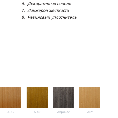
Декоративная панель
Лонжерон жесткости
Резиновый уплотнитель
A-35
A-40
Абрикос
Ант
Б-1