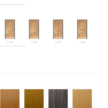
С-44
С-46
С-47
С-48
С-4