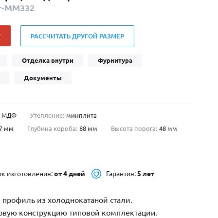
т-ММ332
Нестандартные
(479)
Двустворчатые
(42)
У
РАССЧИТАТЬ ДРУГОЙ РАЗМЕР
С фрамугой
(265)
С внутренним открыванием
(2)
Отделка внутри
Фурнитура
4-го класса защиты
(499)
Документы
Полуторапольные
(289)
МДФ
Утепление:
минплита
7 мм
Глубина короба:
88 мм
Высота порога:
48 мм
ок изготовления:
от 4 дней
Гарантия:
5 лет
 профиль из холоднокатаной стали.
зовую конструкцию типовой комплектации.