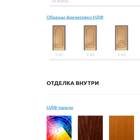
- на выбор
Образцы фрезеровки МДФ
С-41
С-42
С-43
ОТДЕЛКА ВНУТРИ
МДФ-панели