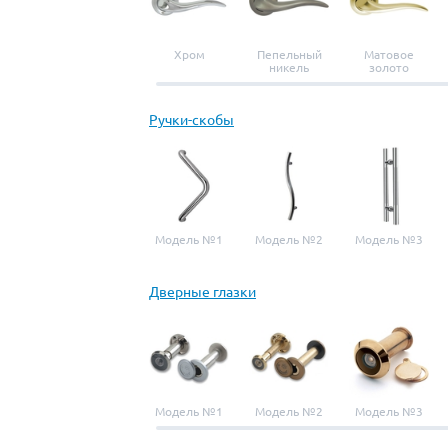
Хром
Пепельный
Матовое
никель
золото
Ручки-скобы
Модель №1
Модель №2
Модель №3
Дверные глазки
Модель №1
Модель №2
Модель №3