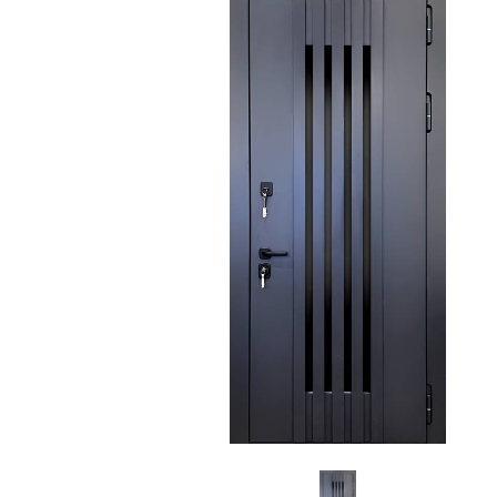
С зеркалом
Для дачи
(13)
(
С выдавленным рисунком
Для бани
(35)
(
С металлобагетом
Для общес
(571)
Белые
Для магаз
(108)
С геометрическим рисунком
Для элект
(46)
С реечным дизайном
В лифтов
(29)