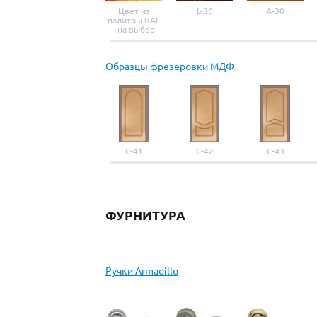
Цвет из
L-36
A-30
палитры RAL
- на выбор
Образцы фрезеровки МДФ
С-41
С-42
С-43
ФУРНИТУРА
Ручки Armadillo