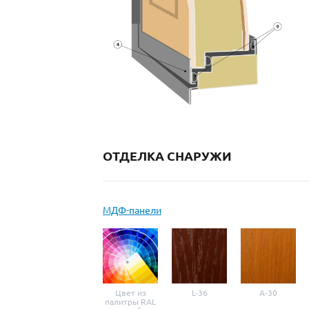
ОТДЕЛКА СНАРУЖИ
МДФ-панели
Цвет из
L-36
A-30
палитры RAL