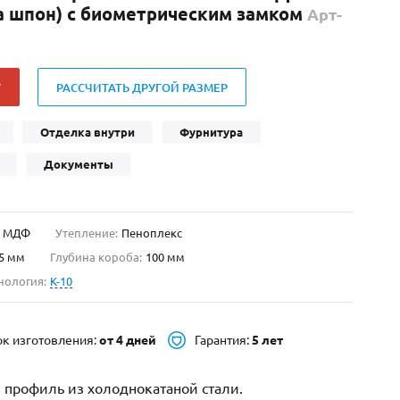
ка шпон) с биометрическим замком
Арт-
Нестандартные
(479)
Двустворчатые
(42)
С фрамугой
(265)
У
РАССЧИТАТЬ ДРУГОЙ РАЗМЕР
С внутренним открыванием
(2)
4-го класса защиты
(499)
Отделка внутри
Фурнитура
Полуторапольные
(289)
Документы
МДФ
Утепление:
Пеноплекс
5 мм
Глубина короба:
100 мм
нология:
K-10
ок изготовления:
от 4 дней
Гарантия:
5 лет
 профиль из холоднокатаной стали.