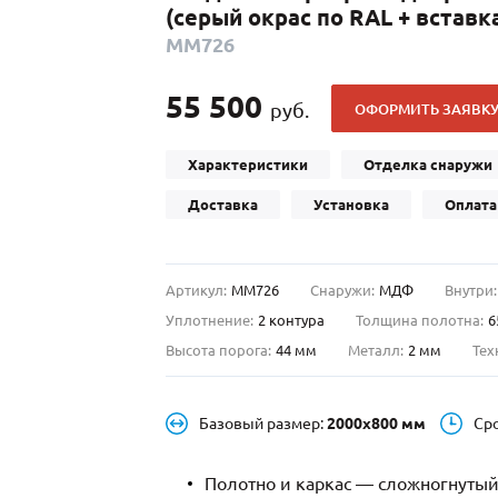
(серый окрас по RAL + встав
С отбойником
203)
(91)
ММ726
С кнокером
42)
(94)
твенных зданий
С импостами
(93)
(73)
55 500
руб.
ОФОРМИТЬ ЗАЯВК
ина
С карнизом
(49)
(207)
рощитовой
С витражами
(14)
(11)
Характеристики
Отделка снаружи
ые холлы
В современном стиле
(23)
(183)
Доставка
Установка
Оплата
Артикул:
ММ726
Снаружи:
МДФ
Внутри:
Уплотнение:
2 контура
Толщина полотна:
6
Высота порога:
44 мм
Металл:
2 мм
Тех
Базовый размер:
2000х800 мм
Ср
Полотно и каркас — сложногнутый