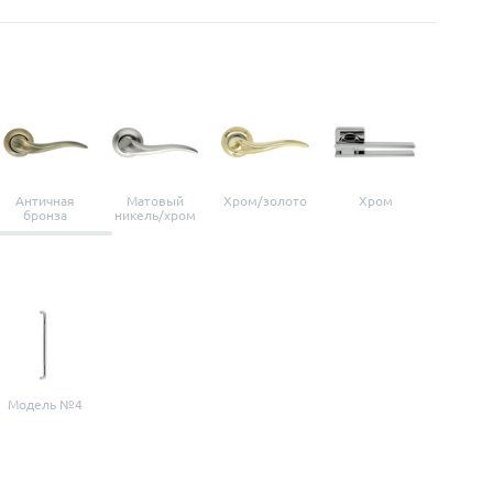
Античная
Матовый
Хром/золото
Хром
Мато
бронза
никель/хром
нике
Модель №4