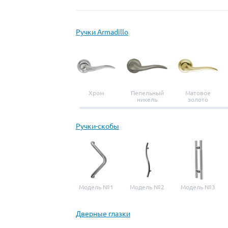
Ручки Armadillo
Хром
Пепельный
Матовое
никель
золото
Ручки-скобы
Модель №1
Модель №2
Модель №3
Дверные глазки