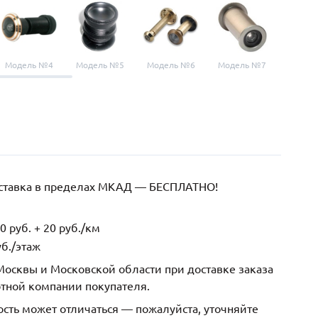
Модель №4
Модель №5
Модель №6
Модель №7
Модел
оставка в пределах МКАД — БЕСПЛАТНО!
 руб. + 20 руб./км
б./этаж
осквы и Московской области при доставке заказа
ртной компании покупателя.
ость может отличаться — пожалуйста, уточняйте