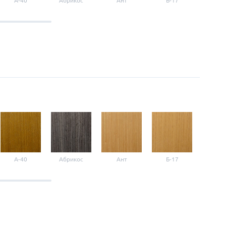
A-40
Абрикос
Ант
Б-17
Б-3
A-40
Абрикос
Ант
Б-17
Б-3