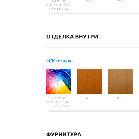
Цвет из
A-30
A-35
палитры RAL
- на выбор
ОТДЕЛКА ВНУТРИ
МДФ-панели
Цвет из
A-30
A-35
палитры RAL
- на выбор
ФУРНИТУРА