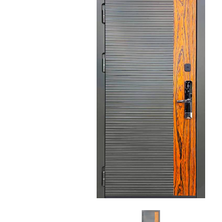
С зеркалом
Для дачи
(13)
(
С выдавленным рисунком
Для бани
(35)
(
С металлобагетом
Для общес
(571)
Белые
Для магаз
(108)
С геометрическим рисунком
Для элект
(46)
С реечным дизайном
В лифтов
(29)