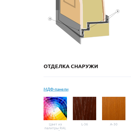
ОТДЕЛКА СНАРУЖИ
МДФ-панели
Цвет из
L-36
A-30
палитры RAL