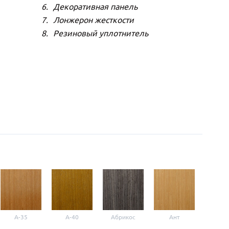
Декоративная панель
Лонжерон жесткости
Резиновый уплотнитель
A-35
A-40
Абрикос
Ант
Б-1