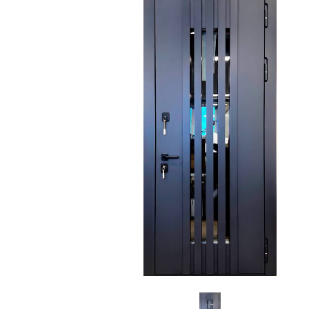
С зеркалом
Для дачи
(13)
(
С выдавленным рисунком
Для бани
(35)
(
С металлобагетом
Для общес
(571)
Белые
Для магаз
(108)
С геометрическим рисунком
Для элект
(46)
С реечным дизайном
В лифтов
(29)