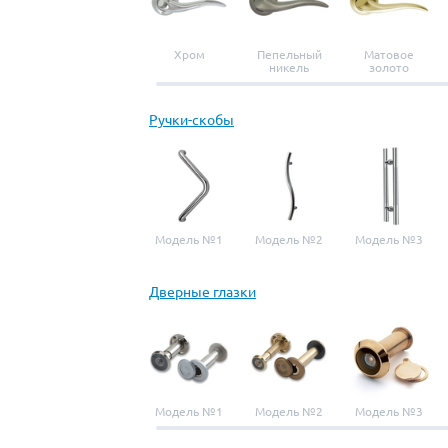
Хром
Пепельный
Матовое
никель
золото
Ручки-скобы
Модель №1
Модель №2
Модель №3
Дверные глазки
Модель №1
Модель №2
Модель №3