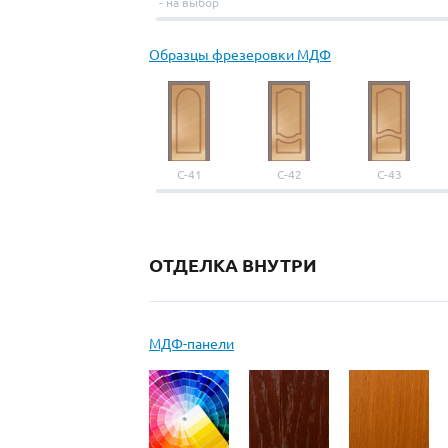
- на выбор
Образцы фрезеровки МДФ
С-41
С-42
С-43
ОТДЕЛКА ВНУТРИ
МДФ-панели