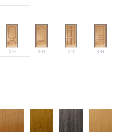
С-44
С-46
С-47
С-48
С-4