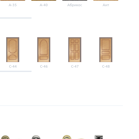
A-35
A-40
Абрикос
Ант
Б-1
С-44
С-46
С-47
С-48
С-4