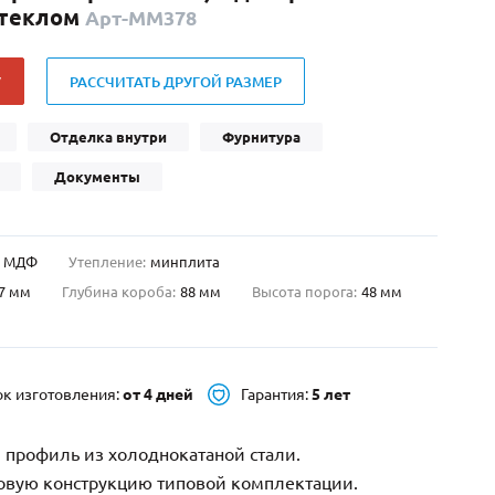
стеклом
Арт-ММ378
Нестандартные
(479)
Двустворчатые
(42)
У
РАССЧИТАТЬ ДРУГОЙ РАЗМЕР
С фрамугой
(265)
С внутренним открыванием
(2)
Отделка внутри
Фурнитура
4-го класса защиты
(499)
Документы
Полуторапольные
(289)
МДФ
Утепление:
минплита
7 мм
Глубина короба:
88 мм
Высота порога:
48 мм
ок изготовления:
от 4 дней
Гарантия:
5 лет
 профиль из холоднокатаной стали.
зовую конструкцию типовой комплектации.