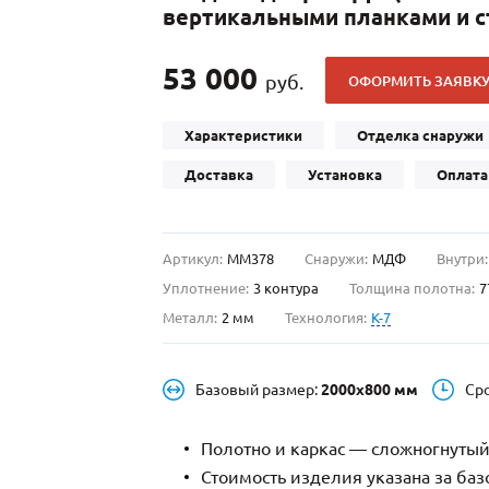
вертикальными планками и 
С отбойником
203)
(91)
С кнокером
42)
(94)
53 000
руб.
ОФОРМИТЬ ЗАЯВК
твенных зданий
С импостами
(93)
(73)
ина
С карнизом
(49)
(207)
Характеристики
Отделка снаружи
рощитовой
С витражами
(14)
(11)
Доставка
Установка
Оплата
ые холлы
В современном стиле
(23)
(183)
Артикул:
ММ378
Снаружи:
МДФ
Внутри:
Уплотнение:
3 контура
Толщина полотна:
7
Металл:
2 мм
Технология:
K-7
Базовый размер:
2000х800 мм
Ср
Полотно и каркас — сложногнутый
Стоимость изделия указана за ба