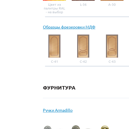
Цвет из
L-36
A-30
палитры RAL
- на выбор
Образцы фрезеровки МДФ
С-41
С-42
С-43
ФУРНИТУРА
Ручки Armadillo