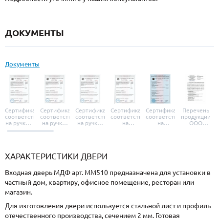
ДОКУМЕНТЫ
Документы
Сертификат
Сертификат
Сертификат
Сертификат
Сертификат
Перечень
соответствия
соответствия
соответствия
соответствия
соответствия
продукции
на ручки и
на ручки-
на ручки-
на
на
ООО
броненакладки
защелки
защелки
дверные
уплотнители
«УЗК», не
«Armadillo»
«Fuaro»
«Punto»
доводчики
«Schlegel
требующей
«Ajax»
Q-Lon»
сертификаци
ХАРАКТЕРИСТИКИ ДВЕРИ
Входная дверь МДФ арт. ММ510 предназначена для установки в
частный дом, квартиру, офисное помещение, ресторан или
магазин.
Для изготовления двери используется стальной лист и профиль
отечественного производства, сечением 2 мм. Готовая