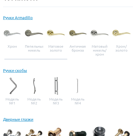
Ручки Armadillo
Хром
Пепельный
Матовое
Античная
Матовый
Хром/
никель
золото
бронза
никель/
золото
хром
Ручки-скобы
Модель
Модель
Модель
Модель
№1
№2
№3
№4
Дверные глазки