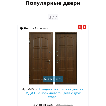
Популярные двери
3
/
7
Быстрый просмотр
Быс
Увеличить
с
Арт-ММ50
Входная квартирная дверь с
Арт
кой и
МДФ ПВХ коричневого цвета с двух
кор
тием
сторон
«а
27 000
руб.
29 500 руб.