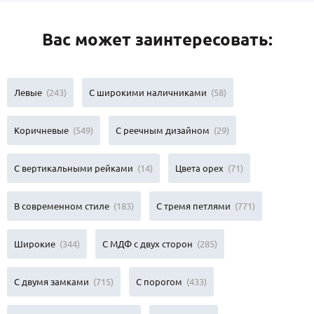
Вас может заинтересовать:
Левые
(243)
С широкими наличниками
(58)
Коричневые
(549)
С реечным дизайном
(29)
С вертикальными рейками
(14)
Цвета орех
(71)
В современном стиле
(183)
С тремя петлями
(771)
Широкие
(344)
С МДФ с двух сторон
(285)
С двумя замками
(715)
С порогом
(433)