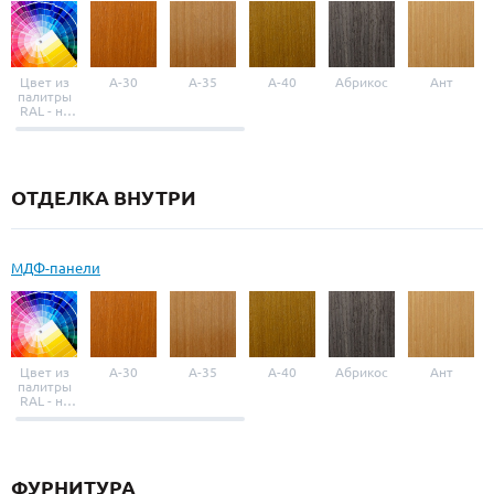
Цвет из
A-30
A-35
A-40
Абрикос
Ант
палитры
RAL - на
выбор
ОТДЕЛКА ВНУТРИ
МДФ-панели
Цвет из
A-30
A-35
A-40
Абрикос
Ант
палитры
RAL - на
выбор
ФУРНИТУРА