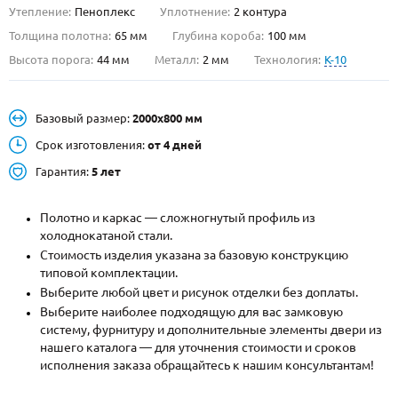
Утепление:
Пеноплекс
Уплотнение:
2 контура
О НАС
Толщина полотна:
65 мм
Глубина короба:
100 мм
Высота порога:
44 мм
Металл:
2 мм
Технология:
K-10
КОНТАКТЫ
Базовый размер:
2000х800 мм
Металлические двери от производителя с доставкой и установкой в
Москве и МО
Срок изготовления:
от 4 дней
Гарантия:
5 лет
НАЙТИ:
ПН-СБ - с 9:00 до 21:00, ВС - до 19:00
Полотно и каркас — сложногнутый профиль из
+7 (495) 411-44-41
холоднокатаной стали.
Стоимость изделия указана за базовую конструкцию
INFO@META-M.RU
типовой комплектации.
Выберите любой цвет и рисунок отделки без доплаты.
ЗАПРОСИТЬ РАСЧЕТ
Выберите наиболее подходящую для вас замковую
систему, фурнитуру и дополнительные элементы двери из
нашего каталога — для уточнения стоимости и сроков
Каталог
Распродажа
Как купить
исполнения заказа обращайтесь к нашим консультантам!
Записаться на замер