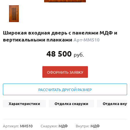
С реечным дизайном
(29)
ПО НАЗНАЧЕНИЮ
ПО ОСОБЕННОСТЯМ
Широкая входная дверь с панелями МДФ и
ПО КОНСТРУКЦИИ
вертикальными планками
Арт-ММ510
48 500
руб.
Популярные двери
Двери со скидкой
ОФОРМИТЬ ЗАЯВКУ
ДВЕРИ С ТЕРМОРАЗРЫВОМ
РАССЧИТАТЬ ДРУГОЙ РАЗМЕР
ГАЛЕРЕЯ
Характеристики
Отделка снаружи
Отделка внут
ОПЛАТА
ДОСТАВКА
Артикул:
ММ510
Снаружи:
МДФ
Внутри:
МДФ
УСТАНОВКА