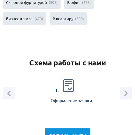
С черной фурнитурой
(595)
В офис
(478)
Бизнес-класса
(473)
В квартиру
(300)
Схема работы с нами
2.
1.
Оформление заявки
Зам
спец