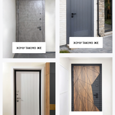
ХОЧУ ТАКУЮ ЖЕ
ХОЧУ ТАКУЮ ЖЕ