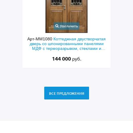
Увеличить
ходная
Арт-ММ1080
Коттеджная двустворчатая
Арт-
й МДФ
дверь со шпонированными панелями
терм
мным
МДФ с терморазрывом, стеклами и
кор
коваными решетками
144 000
руб.
ВСЕ ПРЕДЛОЖЕНИЯ