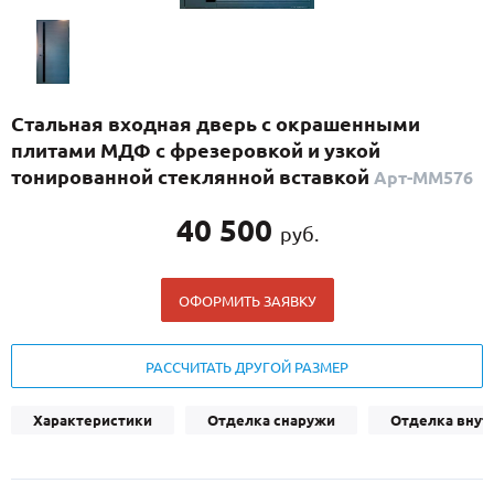
С реечным дизайном
(29)
ПО НАЗНАЧЕНИЮ
ПО ОСОБЕННОСТЯМ
Стальная входная дверь с окрашенными
ПО КОНСТРУКЦИИ
плитами МДФ с фрезеровкой и узкой
тонированной стеклянной вставкой
Арт-ММ576
Популярные двери
40 500
руб.
Двери со скидкой
ОФОРМИТЬ ЗАЯВКУ
ДВЕРИ С ТЕРМОРАЗРЫВОМ
ГАЛЕРЕЯ
РАССЧИТАТЬ ДРУГОЙ РАЗМЕР
ОПЛАТА
Характеристики
Отделка снаружи
Отделка внут
ДОСТАВКА
УСТАНОВКА