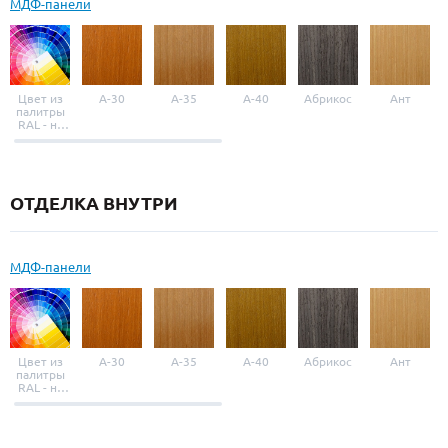
МДФ-панели
Цвет из
A-30
A-35
A-40
Абрикос
Ант
палитры
RAL - на
выбор
ОТДЕЛКА ВНУТРИ
МДФ-панели
Цвет из
A-30
A-35
A-40
Абрикос
Ант
палитры
RAL - на
выбор