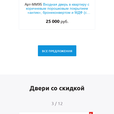
 МДФ с
Арт-ММ95
Входная дверь в квартиру с
Арт-
й
коричневым порошковым покрытием
напы
«антик», бронеконвертом и МДФ (с
теплоизоляцией)
25 000
руб.
ВСЕ ПРЕДЛОЖЕНИЯ
Двери со скидкой
3
/
12