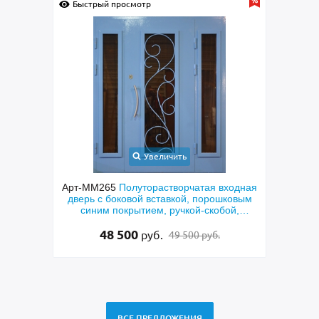
Быстрый просмотр
Быс
Увеличить
онная
Арт-ММ265
Полуторастворчатая входная
Арт
МДФ с
дверь с боковой вставкой, порошковым
техн
кетом
синим покрытием, ручкой-скобой,
скобо
стеклами и ковкой
48 500
руб.
49 500 руб.
ВСЕ ПРЕДЛОЖЕНИЯ