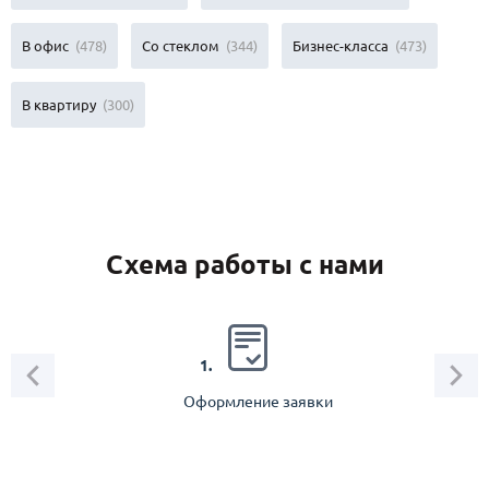
В офис
(478)
Со стеклом
(344)
Бизнес-класса
(473)
В квартиру
(300)
Схема работы с нами
2.
1.
Оформление заявки
Зам
спец