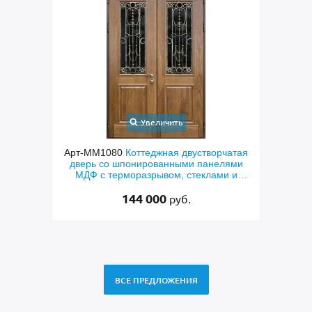
Увеличить
ходная
Арт-ММ1080
Коттеджная двустворчатая
Арт-
й МДФ
дверь со шпонированными панелями
терм
мным
МДФ с терморазрывом, стеклами и
кор
коваными решетками
144 000
руб.
ВСЕ ПРЕДЛОЖЕНИЯ