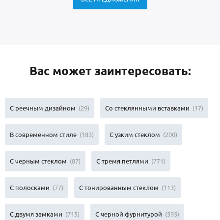
Вас может заинтересовать:
С реечным дизайном
(29)
Со стеклянными вставками
(17)
В современном стиле
(183)
С узким стеклом
(200)
С черным стеклом
(87)
С тремя петлями
(771)
С полосками
(77)
С тонированным стеклом
(113)
С двумя замками
(715)
С черной фурнитурой
(595)