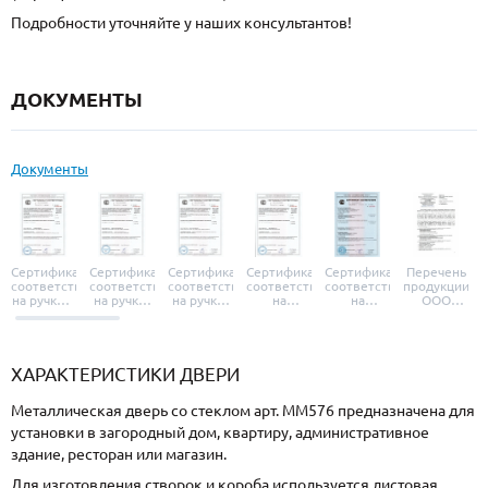
Подробности уточняйте у наших консультантов!
ДОКУМЕНТЫ
Документы
Сертификат
Сертификат
Сертификат
Сертификат
Сертификат
Перечень
соответствия
соответствия
соответствия
соответствия
соответствия
продукции
на ручки и
на ручки-
на ручки-
на
на
ООО
броненакладки
защелки
защелки
дверные
уплотнители
«УЗК», не
«Armadillo»
«Fuaro»
«Punto»
доводчики
«Schlegel
требующей
«Ajax»
Q-Lon»
сертификаци
ХАРАКТЕРИСТИКИ ДВЕРИ
Металлическая дверь со стеклом арт. ММ576 предназначена для
установки в загородный дом, квартиру, административное
здание, ресторан или магазин.
Для изготовления створок и короба используется листовая