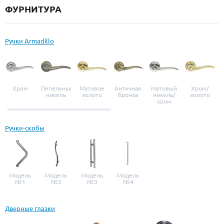
ФУРНИТУРА
Ручки Armadillo
Хром
Пепельный
Матовое
Античная
Матовый
Хром/
никель
золото
бронза
никель/
золото
хром
Ручки-скобы
Модель
Модель
Модель
Модель
№1
№2
№3
№4
Дверные глазки