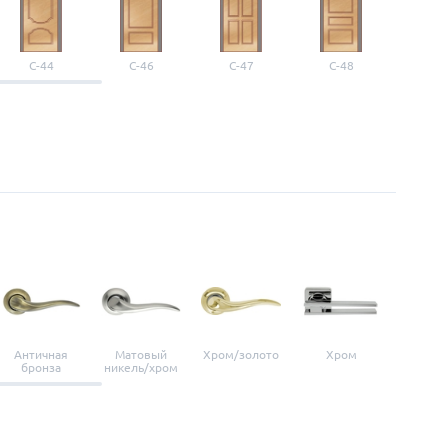
С-44
С-46
С-47
С-48
С-4
Античная
Матовый
Хром/золото
Хром
Мато
бронза
никель/хром
нике