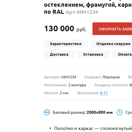
остеклением, фрамугой, кар
С отбойником
203)
(91)
по RAL
Арт-ММ1234
С кнокером
42)
(94)
твенных зданий
С импостами
(93)
(73)
130 000
руб.
ОФОРМИТЬ ЗАЯВ
ина
С карнизом
(49)
(207)
рощитовой
С витражами
(14)
(11)
Характеристики
Отделка снаружи
ые холлы
В современном стиле
(23)
(183)
Доставка
Установка
Оплата
Артикул:
ММ1234
Снаружи:
Порошок
В
Уплотнение:
2 контура
Толщина полотна:
6
Металл:
2 мм
Технология:
K-11
Базовый размер:
2000х800 мм
Ср
Полотно и каркас — сложногнутый