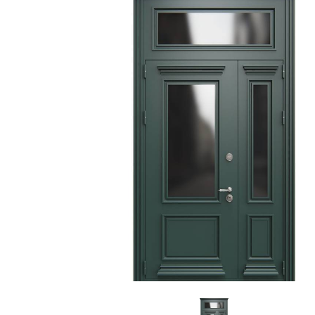
С зеркалом
Для дачи
(13)
(
С выдавленным рисунком
Для бани
(35)
(
С металлобагетом
Для общес
(571)
Белые
Для магаз
(108)
С геометрическим рисунком
Для элект
(46)
С реечным дизайном
В лифтов
(29)