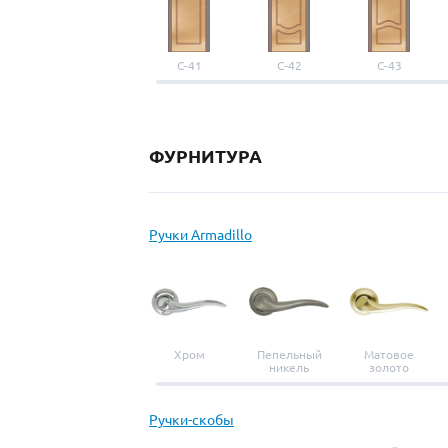
С-41
С-42
С-43
ФУРНИТУРА
Ручки Armadillo
Хром
Пепельный
Матовое
никель
золото
Ручки-скобы