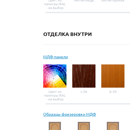
Цвет из
Антик-медь
Антик-бронза
палитры RAL
- на выбор
ОТДЕЛКА ВНУТРИ
МДФ-панели
Цвет из
L-36
A-30
палитры RAL
- на выбор
Образцы фрезеровки МДФ