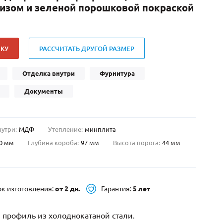
низом и зеленой порошковой покраской
Нестандартные
(479)
Двустворчатые
(42)
С фрамугой
(265)
КУ
РАССЧИТАТЬ ДРУГОЙ РАЗМЕР
С внутренним открыванием
(2)
4-го класса защиты
(499)
Отделка внутри
Фурнитура
Полуторапольные
(289)
Документы
нутри:
МДФ
Утепление:
минплита
0 мм
Глубина короба:
97 мм
Высота порога:
44 мм
ок изготовления:
от 2 дн.
Гарантия:
5 лет
 профиль из холоднокатаной стали.