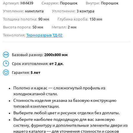
Артикул:
ММ439
Снаружи:
Порошок
Внутри:
Порошок
О НАС
Утепление:
минплита
Уплотнение:
3 контура
Толщина полотна:
90 мм
Глубина короба:
150 мм
КОНТАКТЫ
Высота порога:
50 мм
Металл:
2 мм
Технология:
Терморазрыв ТД-02
Металлические двери от производителя с доставкой и установкой в
Москве и МО
Базовый размер:
2000х800 мм
НАЙТИ:
Срок изготовления:
от 2 дн.
ПН-СБ - с 9:00 до 21:00, ВС - до 19:00
Гарантия:
5 лет
+7 (495) 411-44-41
Полотно и каркас — сложногнутый профиль из
INFO@META-M.RU
холоднокатаной стали.
Стоимость изделия указана за базовую конструкцию
ЗАПРОСИТЬ РАСЧЕТ
типовой комплектации.
Выберите любой цвет и рисунок отделки без доплаты.
Каталог
Распродажа
Как купить
Выберите наиболее подходящую для вас замковую
систему, фурнитуру и дополнительные элементы двери из
Записаться на замер
нашего каталога — для уточнения стоимости и сроков