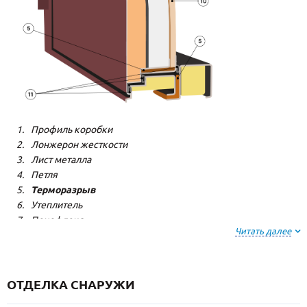
Профиль коробки
Лонжерон жесткости
Лист металла
Петля
Терморазрыв
Утеплитель
Пенофлекс
Читать далее
Пенополистерол
Декоративная панель
Декоративная панель
Резиновый уплотнитель
ОТДЕЛКА СНАРУЖИ