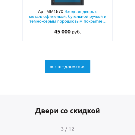
ерь с
Арт-ММ1570
Входная дверь с
Арт
вух
металлофиленкой, бугельной ручкой и
кор
темно-серым порошковым покрытием
«а
RAL 7021
45 000
руб.
ВСЕ ПРЕДЛОЖЕНИЯ
Двери со скидкой
3
/
12