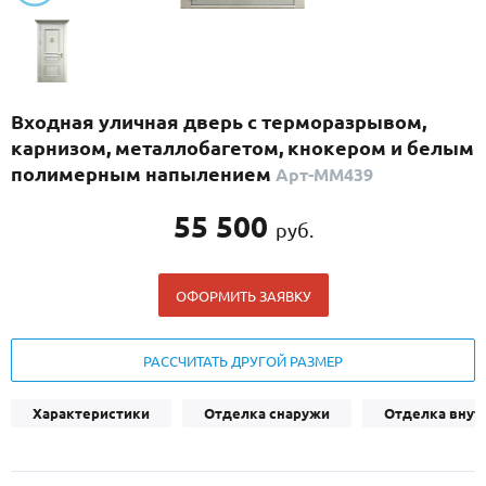
С реечным дизайном
(29)
ПО НАЗНАЧЕНИЮ
ПО ОСОБЕННОСТЯМ
Входная уличная дверь с терморазрывом,
ПО КОНСТРУКЦИИ
карнизом, металлобагетом, кнокером и белым
полимерным напылением
Арт-ММ439
Популярные двери
55 500
руб.
Двери со скидкой
ОФОРМИТЬ ЗАЯВКУ
ДВЕРИ С ТЕРМОРАЗРЫВОМ
ГАЛЕРЕЯ
РАССЧИТАТЬ ДРУГОЙ РАЗМЕР
ОПЛАТА
Характеристики
Отделка снаружи
Отделка внут
ДОСТАВКА
УСТАНОВКА