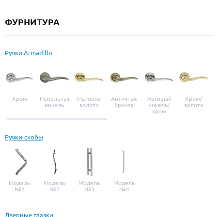
ФУРНИТУРА
Ручки Armadillo
Хром
Пепельный
Матовое
Античная
Матовый
Хром/
никель
золото
бронза
никель/
золото
хром
Ручки-скобы
Модель
Модель
Модель
Модель
№1
№2
№3
№4
Дверные глазки