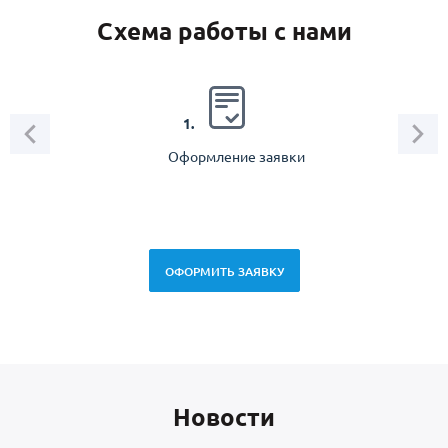
Схема работы с нами
2.
1.
Оформление заявки
Зам
спец
ОФОРМИТЬ ЗАЯВКУ
Новоcти