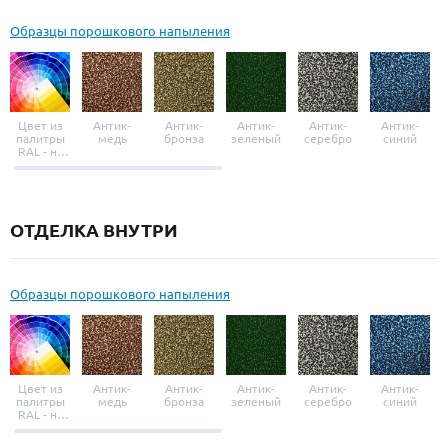
Образцы порошкового напыления
Цвет из
Антик-
Антик-
Антик-
Антик-
Антик-
палитры
медь
бронза
зеленый
серебро
синий
RAL - на
выбор
ОТДЕЛКА ВНУТРИ
Образцы порошкового напыления
Цвет из
Антик-
Антик-
Антик-
Антик-
Антик-
палитры
медь
бронза
зеленый
серебро
синий
RAL - на
выбор