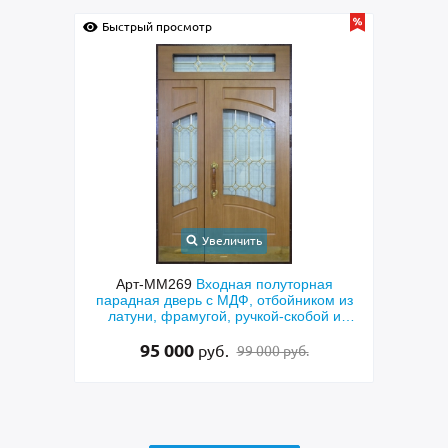
Быстрый просмотр
Быс
Увеличить
онная
Арт-ММ269
Входная полуторная
Арт-
МДФ с
парадная дверь с МДФ, отбойником из
с кор
кетом
латуни, фрамугой, ручкой-скобой и
стеклом
95 000
руб.
99 000 руб.