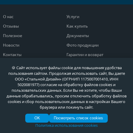
О нас
Услуги
Отзывы
Как купить
Полезное
Документы
Новости
Фото продукции
Контакты
Гарантии и возврат
🍪 Сайт использует файлы cookie для повышения удобства
Каталог дверей
Двери в дом
пользования сайтом. Продолжая использовать сайт, Вы даете
ООО «Стальной Дизайн» (ОГРНИП 1175007001410, ИНН
Двери со скидкой
Парадные двери
5020081977) согласие на обработку файлов cookies и
Популярные двери
Двери в квартиру
пользовательских данных. Если Вы не хотите, чтобы Ваши
данные обрабатывались, просим отключить обработку файлов
Быстрый подбор двери
Тамбурные двери
cookies и сбор пользовательских данных в настройках Вашего
браузера или покинуть сайт.
Двери класса ЭКОНОМ
Противопожарные двери
OK
Посмотреть список cookies
Политика использования cookies
Политика обработки персональных данных