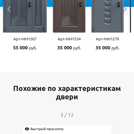
Арт-ММ1507
Арт-ММ1534
Арт-ММ1279
55 000
35 000
35 000
руб.
руб.
руб.
Похожие по характеристикам
двери
3
/
12
Быстрый просмотр
Быс