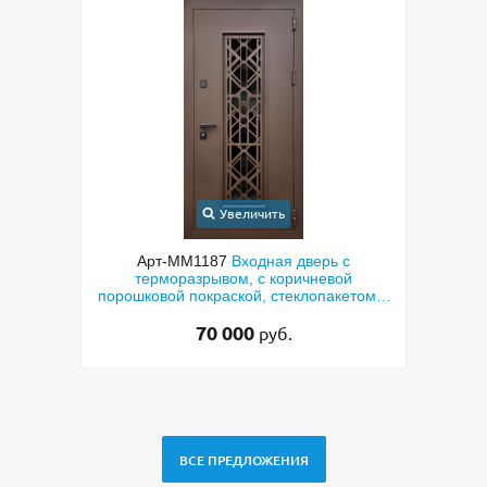
Увеличить
с
Арт-ММ1187
Входная дверь с
ым
терморазрывом, с коричневой
мета
порошковой покраской, стеклопакетом и
по
решеткой «лазерная резка»
70 000
руб.
ВСЕ ПРЕДЛОЖЕНИЯ