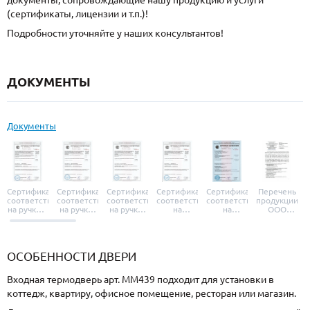
документы, сопровождающие нашу продукцию и услуги
(сертификаты, лицензии и т.п.)!
Подробности уточняйте у наших консультантов!
ДОКУМЕНТЫ
Документы
Сертификат
Сертификат
Сертификат
Сертификат
Сертификат
Перечень
соответствия
соответствия
соответствия
соответствия
соответствия
продукции
на ручки и
на ручки-
на ручки-
на
на
ООО
броненакладки
защелки
защелки
дверные
уплотнители
«УЗК», не
«Armadillo»
«Fuaro»
«Punto»
доводчики
«Schlegel
требующей
«Ajax»
Q-Lon»
сертификаци
ОСОБЕННОСТИ ДВЕРИ
Входная термодверь арт. ММ439 подходит для установки в
коттедж, квартиру, офисное помещение, ресторан или магазин.