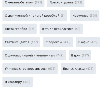
С металлобагетом
(571)
Трехконтурные
(793)
С увеличенной и толстой коробкой
(5)
Наружные
(599)
Цвета серебро
(17)
В стиле неоклассика
(43)
Светлых цветов
(137)
С порогом
(433)
В офис
(478)
С шумоизоляцией и утеплением
(747)
В дом
(797)
Уличные с терморазрывом
(673)
Бизнес-класса
(473)
В квартиру
(300)