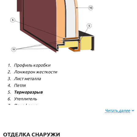
Профиль коробки
Лонжерон жесткости
Лист металла
Петля
Терморазрыв
Утеплитель
Пенофлекс
Читать далее
Пенополистерол
Декоративная панель
Декоративная панель
Резиновый уплотнитель
ОТДЕЛКА СНАРУЖИ