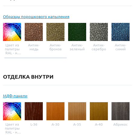
Образцы порошкового напыления
Цвет из
Антик-
Антик-
Антик-
Антик-
Антик-
палитры
медь
бронза
зеленый
серебро
синий
RAL - на
выбор
ОТДЕЛКА ВНУТРИ
МДФ-панели
Цвет из
L-36
A-30
A-35
A-40
Абрикос
палитры
RAL - на