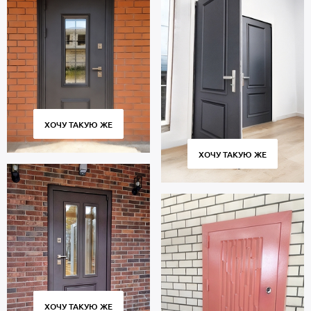
В основе двери — стальные листы и многоконтурный профиль
металлопрокат производства Россия, толщиной 2 мм. Отделка
внутренней стороны двери: МДФ. На двери установлены замки
4-го класса защиты.
В полости створки находится теплоизоляционный материал
минплита. Уплотнение: 3 контура для дополнительной
шумоизоляции.
Термодверь порошок рассчитана на длительную эксплуатацию и
ХОЧУ ТАКУЮ ЖЕ
сохраняет работоспособность множества циклов открывания и
закрывания. Соблюдение технологии изготовления, точное
ХОЧУ ТАКУЮ ЖЕ
соответствие размеров и качественные петли гарантируют
плотное прилегание створки к коробке без скрипов и
деформаций.
Стоимость указана за стандартный размер 2000х800 мм.
Гарантия 5 лет.
Позвоните в отдел продаж или оставьте заявку на сайте, чтобы
заказать дверь по индивидуальным размерам. Бесплатный
вызов замерщика. Изготовление от 2 дн. Доставка по Москве и
Московской области, монтаж.
ХОЧУ ТАКУЮ ЖЕ