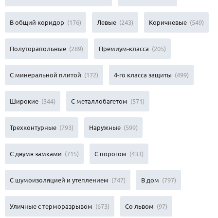
В общий коридор
(176)
Левые
(243)
Коричневые
(549)
Полуторапольные
(289)
Премиум-класса
(205)
С минеральной плитой
(172)
4-го класса защиты
(499)
Широкие
(344)
С металлобагетом
(571)
Трехконтурные
(793)
Наружные
(599)
С двумя замками
(715)
С порогом
(433)
С шумоизоляцией и утеплением
(747)
В дом
(797)
Уличные с терморазрывом
(673)
Со львом
(97)