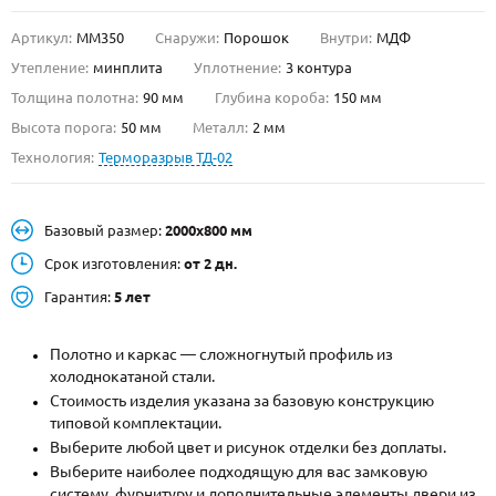
Артикул:
ММ350
Снаружи:
Порошок
Внутри:
МДФ
О НАС
Утепление:
минплита
Уплотнение:
3 контура
КОНТАКТЫ
Толщина полотна:
90 мм
Глубина короба:
150 мм
Высота порога:
50 мм
Металл:
2 мм
Технология:
Терморазрыв ТД-02
Металлические двери от производителя с доставкой и установкой в
Москве и МО
НАЙТИ:
Базовый размер:
2000х800 мм
ПН-СБ - с 9:00 до 21:00, ВС - до 19:00
Срок изготовления:
от 2 дн.
+7 (495) 411-44-41
Гарантия:
5 лет
INFO@META-M.RU
Полотно и каркас — сложногнутый профиль из
холоднокатаной стали.
ЗАПРОСИТЬ РАСЧЕТ
Стоимость изделия указана за базовую конструкцию
типовой комплектации.
Каталог
Распродажа
Как купить
Выберите любой цвет и рисунок отделки без доплаты.
Выберите наиболее подходящую для вас замковую
Записаться на замер
систему, фурнитуру и дополнительные элементы двери из