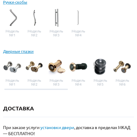
Ручки-скобы
Модель
Модель
Модель
Модель
№1
№2
№3
№4
Дверные глазки
Модель
Модель
Модель
Модель
Модель
Модель
№1
№2
№3
№4
№5
№6
ДОСТАВКА
При заказе услуги
установки двери
, доставка в пределах МКАД
— БЕСПЛАТНО!