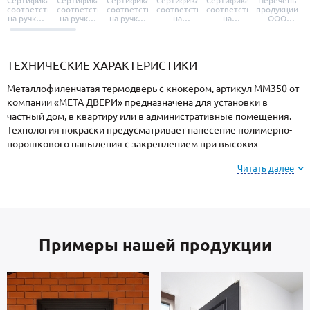
Сертификат
Сертификат
Сертификат
Сертификат
Сертификат
Перечень
соответствия
соответствия
соответствия
соответствия
соответствия
продукции
на ручки и
на ручки-
на ручки-
на
на
ООО
броненакладки
защелки
защелки
дверные
уплотнители
«УЗК», не
«Armadillo»
«Fuaro»
«Punto»
доводчики
«Schlegel
требующей
«Ajax»
Q-Lon»
сертификаци
ТЕХНИЧЕСКИЕ ХАРАКТЕРИСТИКИ
Металлофиленчатая термодверь с кнокером, артикул ММ350 от
компании «МЕТА ДВЕРИ» предназначена для установки в
частный дом, в квартиру или в административные помещения.
Технология покраски предусматривает нанесение полимерно-
порошкового напыления с закреплением при высоких
температурах, поэтому поверхность имеет повышенную
Читать далее
устойчивость к сколам и царапинам, перепадам температур,
повышенной влажности и осадкам.
Внимание: при заказе, вы можете
выбрать цвет и
Примеры нашей продукции
фактуру
порошкового напыления из вариантов,
представленных на сайте или из образцов у
замерщика.