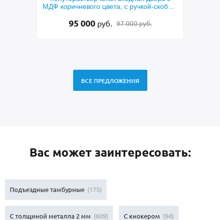
чневого цвета, с ручкой-скобой,
и арочной фраму
ми отбойниками и остеклением
95 000
135 500
руб.
руб.
97 000 руб.
138 5
ВСЕ ПРЕДЛОЖЕНИЯ
Вас может заинтересовать:
Подъездные тамбурные
(175)
С толщиной металла 2 мм
(609)
С кнокером
(94)