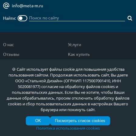
info@meta-m.ru
Найти:
О нас
Услуги
Отзывы
Как купить
Полезное
Документы
🍪 Сайт использует файлы cookie для повышения удобства
Новости
Фото продукции
пользования сайтом. Продолжая использовать сайт, Вы даете
ООО «Стальной Дизайн» (ОГРНИП 1175007001410, ИНН
Контакты
Гарантии и возврат
5020081977) согласие на обработку файлов cookies и
пользовательских данных. Если Вы не хотите, чтобы Ваши
данные обрабатывались, просим отключить обработку файлов
Каталог дверей
Двери в дом
cookies и сбор пользовательских данных в настройках Вашего
Двери со скидкой
Парадные двери
браузера или покинуть сайт.
Популярные двери
Двери в квартиру
OK
Посмотреть список cookies
Политика использования cookies
Быстрый подбор двери
Тамбурные двери