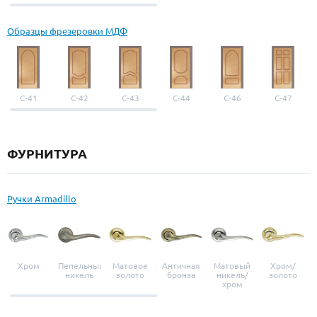
выбор
Образцы фрезеровки МДФ
С-41
С-42
С-43
С-44
С-46
С-47
ФУРНИТУРА
Ручки Armadillo
Хром
Пепельный
Матовое
Античная
Матовый
Хром/
никель
золото
бронза
никель/
золото
хром