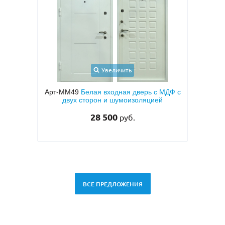
Увеличить
Увеличить
елая входная дверь с МДФ с
Арт-ММ24
Входная дверь с по
торон и шумоизоляцией
напылением «серый шелк» и 
для квартиры
28 500
руб.
33 000
руб.
ВСЕ ПРЕДЛОЖЕНИЯ