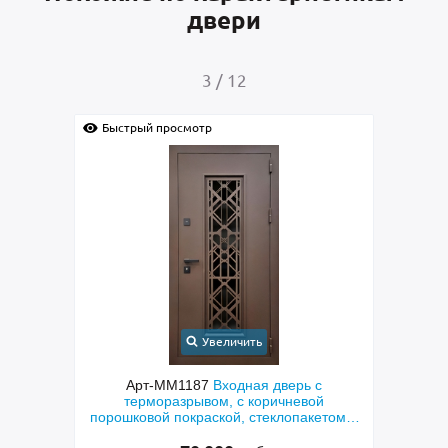
двери
4
/
12
осмотр
Быстрый просмотр
Увеличить
Увеличить
М1187
Входная дверь с
Арт-ММ1384
Входная две
азрывом, с коричневой
металлофиленкой, бугельной 
покраской, стеклопакетом и
порошковым напылением RA
кой «лазерная резка»