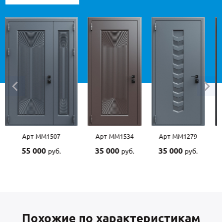
-ММ1507
Арт-ММ1534
Арт-ММ1279
Арт-ММ157
000
35 000
35 000
45 000
руб.
руб.
руб.
руб
Похожие по характеристикам