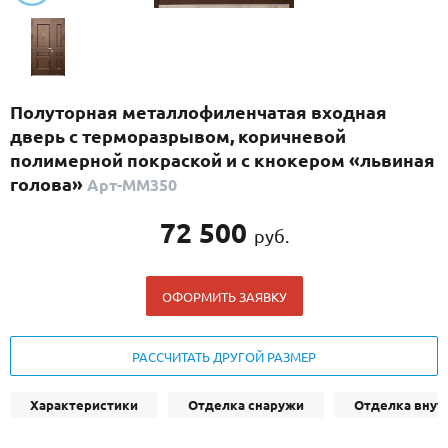
С реечным дизайном
(29)
ПО НАЗНАЧЕНИЮ
ПО ОСОБЕННОСТЯМ
Полуторная металлофиленчатая входная
ПО КОНСТРУКЦИИ
дверь с терморазрывом, коричневой
полимерной покраской и с кнокером «львиная
голова»
Арт-ММ350
Популярные двери
Двери со скидкой
72 500
руб.
ДВЕРИ С ТЕРМОРАЗРЫВОМ
ОФОРМИТЬ ЗАЯВКУ
ГАЛЕРЕЯ
РАССЧИТАТЬ ДРУГОЙ РАЗМЕР
ОПЛАТА
ДОСТАВКА
Характеристики
Отделка снаружи
Отделка внут
УСТАНОВКА