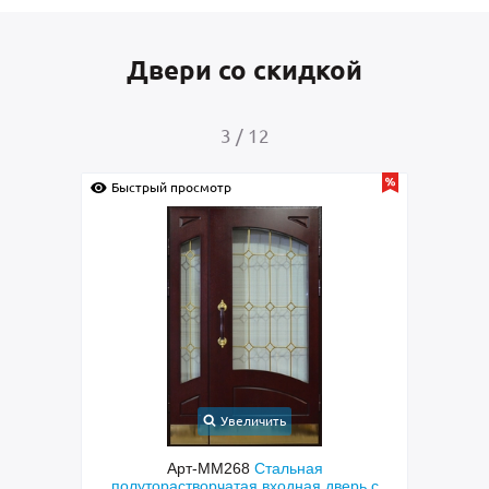
Двери со скидкой
4
/
12
й просмотр
Быстрый просмотр
Увеличить
Увеличить
Арт-ММ268
Стальная
Арт-ММ267
Входная двуств
растворчатая входная дверь с
с коричневыми панелями М