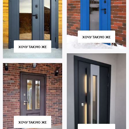
В полости створки находится утепление пеноплекс. Уплотнители
по периметру проема: 2 контура для дополнительной защиты от
шума.
Дверь порошок предназначена для многолетней эксплуатации и
сохраняет работоспособность множества циклов открывания и
закрывания. Современное оборудование, постоянный контроль
ХОЧУ ТАКУЮ ЖЕ
качества на всех этапах производства гарантируют плотное
прилегание створки к коробке без провисания и щелей.
ХОЧУ ТАКУЮ ЖЕ
Стоимость указана за базовый размер 2000х800 мм. Гарантия 5
лет.
Позвоните в отдел продаж или оставьте заявку на сайте, чтобы
приобрести дверь под ваш размер. Выезд специалиста по
замерам — бесплатно. Быстрое изготовление. Аккуратная
доставка по Москве и МО, установка «под ключ».
ХОЧУ ТАКУЮ ЖЕ