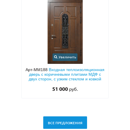
Увеличить
ионная
Арт-ММ50
Входная квартирная дверь с
Арт-
ДФ с
МДФ ПВХ коричневого цвета с двух
овкой
сторон
27 000
руб.
29 500 руб.
ВСЕ ПРЕДЛОЖЕНИЯ