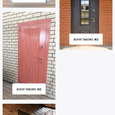
ХОЧУ ТАКУЮ ЖЕ
ХОЧУ ТАКУЮ ЖЕ