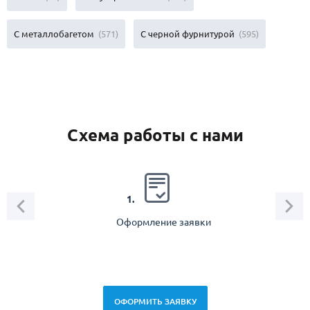
С металлобагетом
(571)
С черной фурнитурой
(595)
Схема работы с нами
2.
1.
Оформление заявки
Зам
спец
ОФОРМИТЬ ЗАЯВКУ