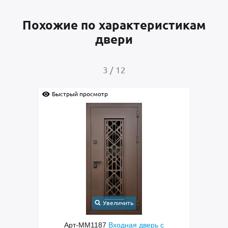
Похожие по характеристикам
двери
4
/
12
Быстрый просмотр
Быс
Увеличить
с
Арт-ММ1384
Входная дверь с
Арт-