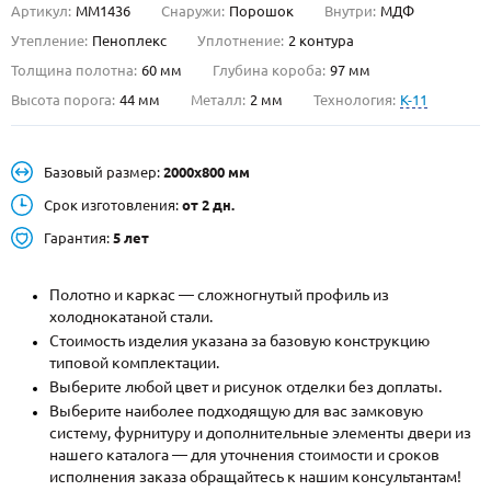
Артикул:
ММ1436
Снаружи:
Порошок
Внутри:
МДФ
О НАС
Утепление:
Пеноплекс
Уплотнение:
2 контура
Толщина полотна:
60 мм
Глубина короба:
97 мм
КОНТАКТЫ
Высота порога:
44 мм
Металл:
2 мм
Технология:
K-11
Металлические двери от производителя с доставкой и установкой в
Базовый размер:
2000х800 мм
Москве и МО
Срок изготовления:
от 2 дн.
НАЙТИ:
Гарантия:
5 лет
ПН-СБ - с 9:00 до 21:00, ВС - до 19:00
+7 (495) 411-44-41
Полотно и каркас — сложногнутый профиль из
холоднокатаной стали.
INFO@META-M.RU
Стоимость изделия указана за базовую конструкцию
типовой комплектации.
ЗАПРОСИТЬ РАСЧЕТ
Выберите любой цвет и рисунок отделки без доплаты.
Выберите наиболее подходящую для вас замковую
систему, фурнитуру и дополнительные элементы двери из
Каталог
Распродажа
Как купить
нашего каталога — для уточнения стоимости и сроков
исполнения заказа обращайтесь к нашим консультантам!
Записаться на замер