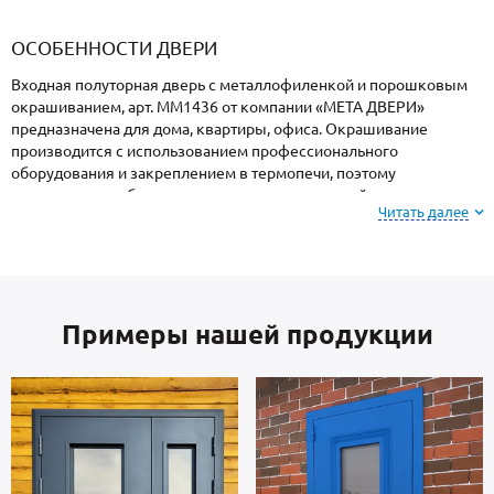
«Armadillo»
«Fuaro»
«Punto»
доводчики
«Schlegel
требующей
«Ajax»
Q-Lon»
сертификаци
ОСОБЕННОСТИ ДВЕРИ
Входная полуторная дверь с металлофиленкой и порошковым
окрашиванием, арт. ММ1436 от компании «МЕТА ДВЕРИ»
предназначена для дома, квартиры, офиса. Окрашивание
производится с использованием профессионального
оборудования и закреплением в термопечи, поэтому
поверхность не боится ударов, осадков, высокой влажности и
Читать далее
колебаний температуры.
На заметку: при заказе, вы можете
выбрать цвет и
фактуру
порошкового покрытия из вариантов,
Примеры нашей продукции
представленных на сайте или из образцов у
специалиста по замерам.
Створка и короб — стальные листы и многоконтурный профиль
российского производства, толщиной 2 мм. Изнутри отделка:
МДФ. Дверь укомплектована взломостойкими замками.