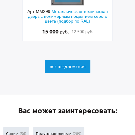
ческая
Арт-ММ265
Полуторастворчатая входная
А
ерого
дверь с боковой вставкой, порошковым
пара
синим покрытием, ручкой-скобой,
ла
стеклами и ковкой
48 500
руб.
49 500 руб.
ВСЕ ПРЕДЛОЖЕНИЯ
Вас может заинтересовать:
Синие
(56)
Полуторапольные
(289)