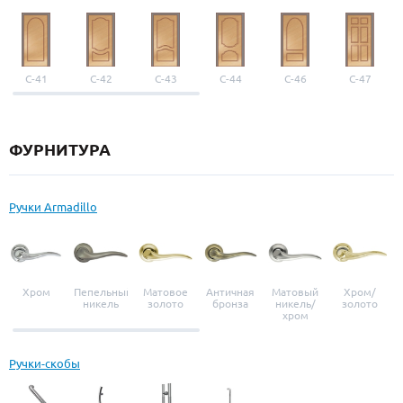
С-41
С-42
С-43
С-44
С-46
С-47
ФУРНИТУРА
Ручки Armadillo
Хром
Пепельный
Матовое
Античная
Матовый
Хром/
никель
золото
бронза
никель/
золото
хром
Ручки-скобы