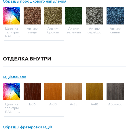
Образцы порошкового напыления
Цвет из
Антик-
Антик-
Антик-
Антик-
Антик-
палитры
медь
бронза
зеленый
серебро
синий
RAL - на
выбор
ОТДЕЛКА ВНУТРИ
МДФ-панели
Цвет из
L-36
A-30
A-35
A-40
Абрикос
палитры
RAL - на
выбор
Образцы фрезеровки МДФ