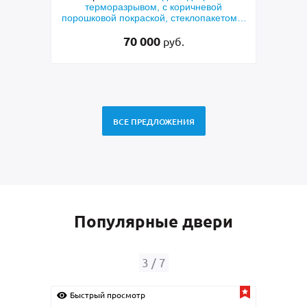
й
металлофиленкой, бугельной ручкой и
м
етом и
порошковым напылением RAL 7021
45 000
руб.
ВСЕ ПРЕДЛОЖЕНИЯ
Популярные двери
4
/
7
Быстрый просмотр
Быс