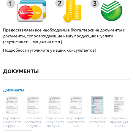
Предоставляем все необходимые бухгалтерские документы и
документы, сопровождающие нашу продукцию и услуги
(сертификаты, лицензии и т.п.)!
Подробности уточняйте у наших консультантов!
ДОКУМЕНТЫ
Документы
Сертификат
Сертификат
Сертификат
Сертификат
Сертификат
Перечень
соответствия
соответствия
соответствия
соответствия
соответствия
продукции
на ручки и
на ручки-
на ручки-
на
на
ООО
броненакладки
защелки
защелки
дверные
уплотнители
«УЗК», не