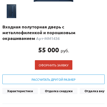
С реечным дизайном
(29)
ПО НАЗНАЧЕНИЮ
ПО ОСОБЕННОСТЯМ
Входная полуторная дверь с
ПО КОНСТРУКЦИИ
металлофиленкой и порошковым
окрашиванием
Арт-ММ1436
Популярные двери
55 000
руб.
Двери со скидкой
ОФОРМИТЬ ЗАЯВКУ
ДВЕРИ С ТЕРМОРАЗРЫВОМ
ГАЛЕРЕЯ
РАССЧИТАТЬ ДРУГОЙ РАЗМЕР
ОПЛАТА
Характеристики
Отделка снаружи
Отделка внут
ДОСТАВКА
УСТАНОВКА