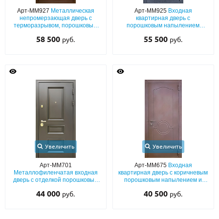
С реечным дизайном
(29)
Арт-ММ927
Металлическая
Арт-ММ925
Входная
непромерзающая дверь с
квартирная дверь с
ПО НАЗНАЧЕНИЮ
терморазрывом, порошковым
порошковым напылением
коричневым покрытием с
«шелк», штамповкой,
58 500
55 500
руб.
руб.
выдавленным рисунком, узким
лазерными вырезами и
ПО ОСОБЕННОСТЯМ
стеклом и ковкой
электронным замком
ПО КОНСТРУКЦИИ
Популярные двери
Двери со скидкой
ДВЕРИ С ТЕРМОРАЗРЫВОМ
Увеличить
Увеличить
ГАЛЕРЕЯ
Арт-ММ701
Арт-ММ675
Входная
Металлофиленчатая входная
квартирная дверь с коричневым
ОПЛАТА
дверь с отделкой порошковым
порошковым напылением и
напылением
выдавленным рисунком на
44 000
40 500
руб.
руб.
металле
ДОСТАВКА
УСТАНОВКА