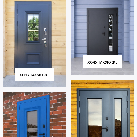
ХОЧУ ТАКУЮ ЖЕ
ХОЧУ ТАКУЮ ЖЕ