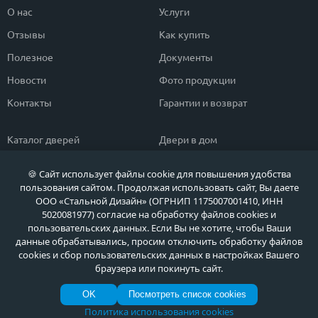
О нас
Услуги
Отзывы
Как купить
Полезное
Документы
Новости
Фото продукции
Контакты
Гарантии и возврат
Каталог дверей
Двери в дом
Двери со скидкой
Парадные двери
🍪 Сайт использует файлы cookie для повышения удобства
Популярные двери
Двери в квартиру
пользования сайтом. Продолжая использовать сайт, Вы даете
ООО «Стальной Дизайн» (ОГРНИП 1175007001410, ИНН
Быстрый подбор двери
Тамбурные двери
5020081977) согласие на обработку файлов cookies и
пользовательских данных. Если Вы не хотите, чтобы Ваши
Двери класса ЭКОНОМ
Противопожарные двери
данные обрабатывались, просим отключить обработку файлов
cookies и сбор пользовательских данных в настройках Вашего
браузера или покинуть сайт.
Политика обработки персональных данных
OK
Посмотреть список cookies
Политика обработки файлов Cookie
© МЕТА ДВЕРИ, Входные металлические двери в Москве и Московской области
Политика использования cookies
по выгодным ценам, 2026 г.