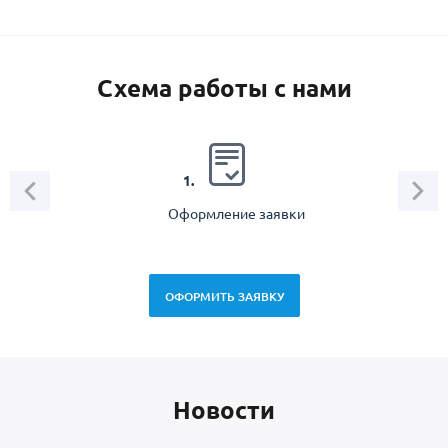
Схема работы с нами
2.
1.
Оформление заявки
Зам
спец
ОФОРМИТЬ ЗАЯВКУ
Новоcти