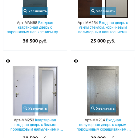
Увеличить
Увеличить
Арт-ММ498
Входная
Арт-ММ254
Входная дверь с
квартирная дверь с
узким стеклом, коричневым
порошковым напылением муар,
полимерным напылением и
выдавленным рисунком и
белым ламинатом
36 500
25 000
руб.
руб.
лазерной фрезеровкой
Увеличить
Увеличить
Арт-ММ253
Квартирная
Арт-ММ214
Входная
входная дверь с белым
полуторная дверь с серым
порошковым напылением и
порошковым окрашиванием с
МДФ с большим зеркалом
двух сторон и бронеконвертом