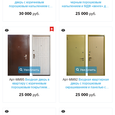
дверь с коричневым
черным порошковым
порошковым напылением с
напылением и МДФ «венге» для
фрезерованной ПВХ накладкой
квартиры
30 000
25 000
руб.
руб.
и МДФ внутри
Увеличить
Увеличить
Арт-ММ95
Входная дверь в
Арт-ММ92
Входная квартирная
квартиру с коричневым
дверь с порошковым
порошковым покрытием
окрашиванием и панелью с
«антик», бронеконвертом и
отделкой ламинатом
25 000
25 000
руб.
руб.
МДФ (с теплоизоляцией)