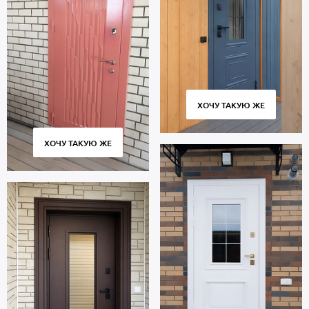
ХОЧУ ТАКУЮ ЖЕ
ХОЧУ ТАКУЮ ЖЕ