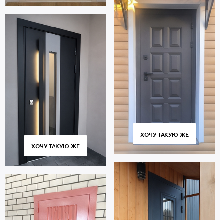
ХОЧУ ТАКУЮ ЖЕ
ХОЧУ ТАКУЮ ЖЕ