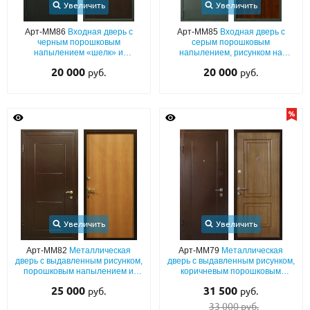
Увеличить
Увеличить
Арт-ММ86
Входная дверь с
Арт-ММ85
Входная дверь с
черным порошковым
серым порошковым
напылением «шелк» и
напылением, рисунком на
коричневым ламинатом с
металле и ламинатом со
20 000
20 000
руб.
руб.
теплоизоляцией
звукоизоляцией
Увеличить
Увеличить
Арт-ММ82
Металлическая
Арт-ММ79
Металлическая
дверь с выдавленным рисунком,
дверь с выдавленным рисунком,
порошковым напылением и
коричневым порошковым
ламинатом для квартиры
напылением и МДФ для
25 000
31 500
руб.
руб.
квартиры
33 000 руб.