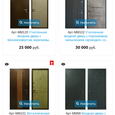
Увеличить
Увеличить
Арт-ММ120
Утепленная
Арт-ММ102
Утепленная
входная дверь с
входная дверь с порошковым
бронеконвертом, коричневым
напылением «крокодил» со
порошковым напылением и
вставкой ПВХ по центру и
25 000
30 000
руб.
руб.
МДФ
плитой МДФ «текстура дерева»
Увеличить
Увеличить
Арт-ММ101
Металлическая
Арт-ММ98
Входная дверь с