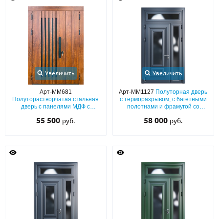
Увеличить
Увеличить
Арт-ММ681
Арт-ММ1127
Полуторная дверь
Полуторастворчатая стальная
с терморазрывом, с багетными
дверь с панелями МДФ с
полотнами и фрамугой со
вертикальными планками и
стеклом
55 500
58 000
руб.
руб.
бугельной ручкой-скобой
черного цвета