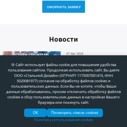
ОФОРМИТЬ ЗАЯВКУ
Новоcти
07 Авг 2026
С Днём строителя! Создавая
🍪 Сайт использует файлы cookie для повышения удобства
архитектуру будущего
пользования сайтом. Продолжая использовать сайт, Вы даете
ООО «Стальной Дизайн» (ОГРНИП 1175007001410, ИНН
5020081977) согласие на обработку файлов cookies и
пользовательских данных. Если Вы не хотите, чтобы Ваши
30 Июл 2026
данные обрабатывались, просим отключить обработку файлов
Установка парадных дверей в
cookies и сбор пользовательских данных в настройках Вашего
коттеджном поселке Раздоры
браузера или покинуть сайт.
(Московская область)
OK
Посмотреть список cookies
Политика использования cookies