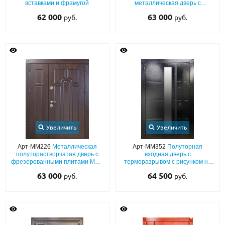
вставками и фрамугой
металлическая дверь с
терморазрывом,
62 000
63 000
руб.
руб.
фрезерованными панелями
МДФ с декором «голова льва»
Увеличить
Увеличить
Арт-ММ226
Металлическая
Арт-ММ352
Полуторная
полуторастворчатая дверь с
входная дверь с
фрезерованными плитами МДФ
терморазрывом с рисунком на
коричневого цвета с двух
металле, черным порошковым
63 000
64 500
руб.
руб.
сторон
напылением, стеклом и
бугельной ручкой