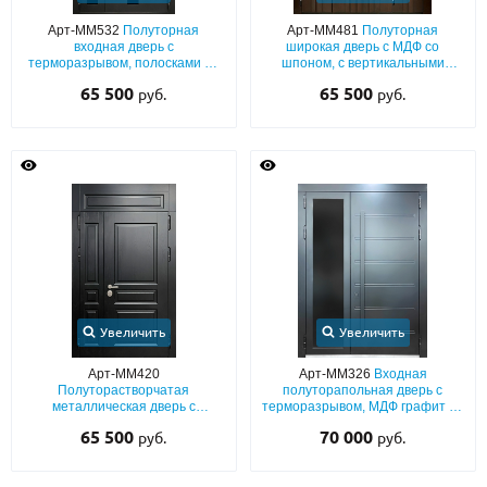
Арт-ММ532
Полуторная
Арт-ММ481
Полуторная
входная дверь с
широкая дверь с МДФ со
терморазрывом, полосками на
шпоном, с вертикальными
металле, порошковым
планками и бугельной ручкой
65 500
65 500
руб.
руб.
напылением муар, длинными
стеклами и бугельной ручкой
Увеличить
Увеличить
Арт-ММ420
Арт-ММ326
Входная
Полуторастворчатая
полуторапольная дверь с
металлическая дверь с
терморазрывом, МДФ графит со
терморазрывом, черным МДФ с
стеклом и бугельной ручкой
65 500
70 000
руб.
руб.
глухой верхней вставкой