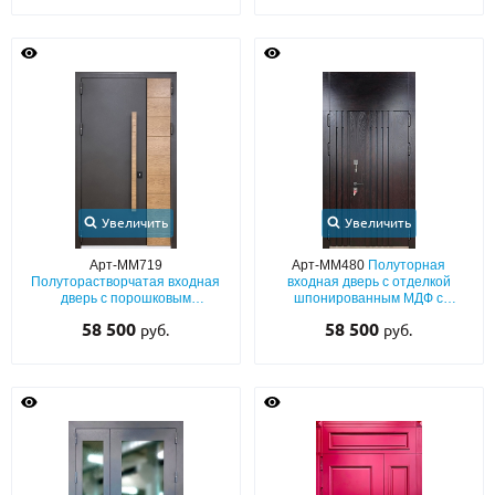
Увеличить
Увеличить
Арт-ММ719
Арт-ММ480
Полуторная
Полуторастворчатая входная
входная дверь с отделкой
дверь с порошковым
шпонированным МДФ с
окрашиванием муар со
вертикальными планками и
58 500
58 500
руб.
руб.
вставками шпона и бугельной
глухой фрамугой
ручкой