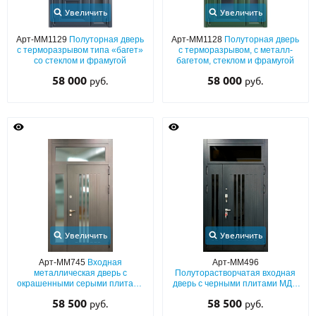
Увеличить
Увеличить
Арт-ММ1129
Полуторная дверь
Арт-ММ1128
Полуторная дверь
с терморазрывом типа «багет»
с терморазрывом, с металл-
со стеклом и фрамугой
багетом, стеклом и фрамугой
58 000
58 000
руб.
руб.
Увеличить
Увеличить
Арт-ММ745
Входная
Арт-ММ496
металлическая дверь с
Полуторастворчатая входная
окрашенными серыми плитами
дверь с черными плитами МДФ
МДФ с остекленной фрамугой и
с остекленной фрамугой
58 500
58 500
руб.
руб.
боковой вставкой