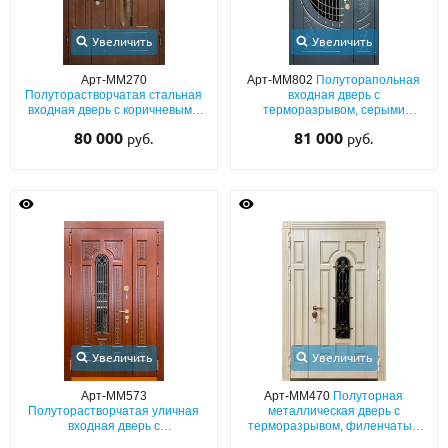
Увеличить
Увеличить
Арт-ММ270
Арт-ММ802
Полуторапольная
Полуторастворчатая стальная
входная дверь с
входная дверь с коричневыми
терморазрывом, серыми
влагостойкими плитами МДФ и
панелями MDF (окрас по RAL) с
80 000
81 000
руб.
руб.
стеклопакетом
решеткой и полукруглым
стеклом
Увеличить
Увеличить
Арт-ММ573
Арт-ММ470
Полуторная
Полуторастворчатая уличная
металлическая дверь с
входная дверь с
терморазрывом, филенчатым
терморазрывом, отделкой МДФ
МДФ со шпоном, с ковкой и