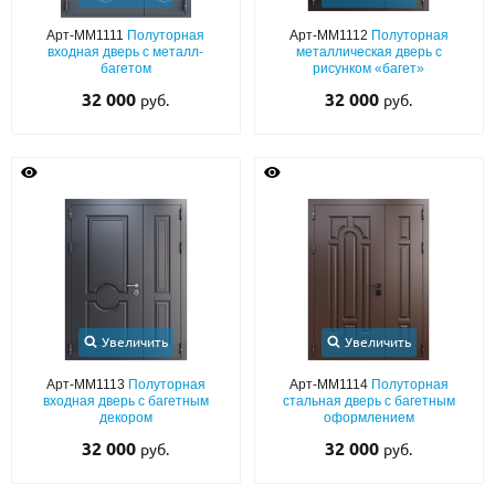
Арт-ММ1111
Полуторная
Арт-ММ1112
Полуторная
О НАС
входная дверь с металл-
металлическая дверь с
багетом
рисунком «багет»
КОНТАКТЫ
32 000
32 000
руб.
руб.
Металлические двери от производителя с доставкой и установкой в
Москве и МО
НАЙТИ:
ПН-СБ - с 9:00 до 21:00, ВС - до 19:00
+7 (495) 411-44-41
INFO@META-M.RU
Увеличить
Увеличить
ЗАПРОСИТЬ РАСЧЕТ
Арт-ММ1113
Полуторная
Арт-ММ1114
Полуторная
входная дверь с багетным
стальная дверь с багетным
декором
оформлением
Каталог
Распродажа
Как купить
32 000
32 000
руб.
руб.
Записаться на замер