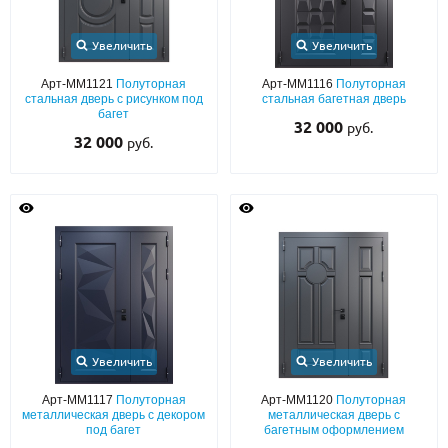
Увеличить
Увеличить
Арт-ММ1121
Полуторная
Арт-ММ1116
Полуторная
стальная дверь с рисунком под
стальная багетная дверь
багет
32 000
руб.
32 000
руб.
Увеличить
Увеличить
Арт-ММ1117
Полуторная
Арт-ММ1120
Полуторная
металлическая дверь с декором
металлическая дверь с
под багет
багетным оформлением