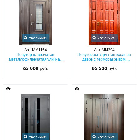
Увеличить
Увеличить
Арт-ММ1154
Арт-ММ394
Полуторастворчатая
Полуторастворчатая входная
металлофиленчатая уличная
дверь с терморазрывом,
дверь с терморазрывом и
фрезерованными плитами МДФ
65 000
65 500
руб.
руб.
стеклом
со шпоном с двух сторон
Увеличить
Увеличить