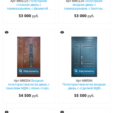
Арт-ММ1125
Полуторная
Арт-ММ1124
Полуторная
стальная дверь с
входная дверь с
терморазрывом, с фрамугой и
терморазрывом, с багетным
декором под багет
рисунком и фрамугой
53 000
53 000
руб.
руб.
Увеличить
Увеличить
Арт-ММ204
Входная
Арт-ММ594
полуторастворчатая дверь с
Полуторастворчатая входная
панелями МДФ с обеих сторон,
дверь с отделкой МДФ
с остеклением и ковкой
(покраска эмалью по RAL) с
54 500
55 500
руб.
руб.
глухой верхней вставкой