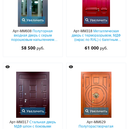
Увеличить
Увеличить
Арт-ММ608
Полуторная
Арт-ММ318
Металлическая
входная дверь с серым
дверь с терморазрывом, МДФ
порошковым напылением
(окрас по RAL) с багетным
графит и максимальными
раскладом и верхней вставкой
58 500
61 000
руб.
руб.
стеклопакетами
Увеличить
Увеличить
Арт-ММ317
Стальная дверь
Арт-ММ629
МДФ шпон с боковыми
Полуторастворчатая