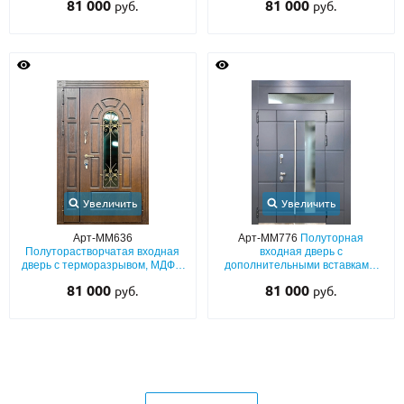
81 000
81 000
руб.
руб.
со стеклом и ковкой
стеклом
Увеличить
Увеличить
Арт-ММ636
Арт-ММ776
Полуторная
Полуторастворчатая входная
входная дверь с
дверь с терморазрывом, МДФ с
дополнительными вставками,
фрезерным рисунком, с
терморазрывом, МДФ (серый
81 000
81 000
руб.
руб.
решеткой и стеклопакетом
окрас по RAL) с остеклением и
ручкой-рейлингом