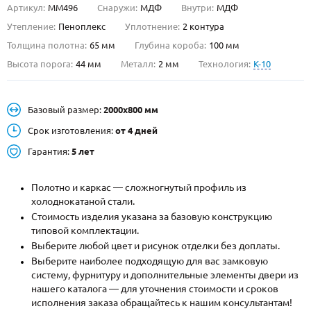
Артикул:
ММ496
Снаружи:
МДФ
Внутри:
МДФ
О НАС
Утепление:
Пеноплекс
Уплотнение:
2 контура
Толщина полотна:
65 мм
Глубина короба:
100 мм
КОНТАКТЫ
Высота порога:
44 мм
Металл:
2 мм
Технология:
K-10
Металлические двери от производителя с доставкой и установкой в
Базовый размер:
2000х800 мм
Москве и МО
Срок изготовления:
от 4 дней
НАЙТИ:
Гарантия:
5 лет
ПН-СБ - с 9:00 до 21:00, ВС - до 19:00
+7 (495) 411-44-41
Полотно и каркас — сложногнутый профиль из
холоднокатаной стали.
INFO@META-M.RU
Стоимость изделия указана за базовую конструкцию
типовой комплектации.
ЗАПРОСИТЬ РАСЧЕТ
Выберите любой цвет и рисунок отделки без доплаты.
Выберите наиболее подходящую для вас замковую
систему, фурнитуру и дополнительные элементы двери из
Каталог
Распродажа
Как купить
нашего каталога — для уточнения стоимости и сроков
исполнения заказа обращайтесь к нашим консультантам!
Записаться на замер