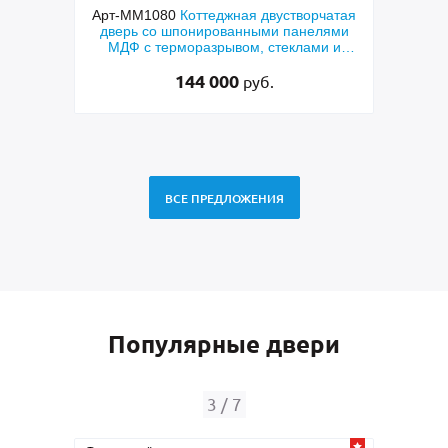
чатая
Арт-ММ578
Входная утепленная дверь с
Арт
лями
терморазрывом, белыми наличниками,
дверь
и и
коричневыми плитами МДФ (окрас по
фр
RAL) и стеклом
48 500
руб.
ВСЕ ПРЕДЛОЖЕНИЯ
Популярные двери
4
/
7