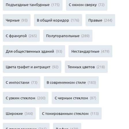
Подъездные тамбурные
(175)
С окном сверху
(72)
Черные
(93)
В общий коридор
(176)
Правые
(244)
С фрамугой
(265)
Полуторапольные
(289)
Для общественных зданий
(93)
Нестандартные
(479)
Цвета графит и антрацит
(92)
Темных цветов
(218)
С импостами
(73)
В современном стиле
(183)
С узким стеклом
(200)
С черным стеклом
(87)
Широкие
(344)
С тонированным стеклом
(113)