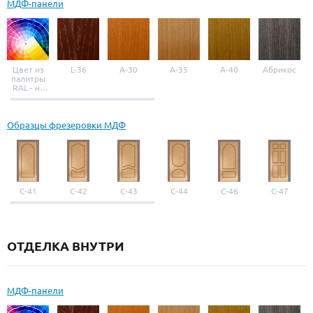
МДФ-панели
Цвет из
L-36
A-30
A-35
A-40
Абрикос
палитры
RAL - на
выбор
Образцы фрезеровки МДФ
С-41
С-42
С-43
С-44
С-46
С-47
ОТДЕЛКА ВНУТРИ
МДФ-панели