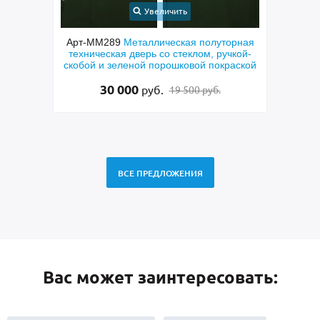
Увеличить
орная
Арт-ММ269
Входная полуторная
Арт-
чкой-
парадная дверь с МДФ, отбойником из
сера
раской
латуни, фрамугой, ручкой-скобой и
стеклом
95 000
руб.
99 000 руб.
ВСЕ ПРЕДЛОЖЕНИЯ
Вас может заинтересовать: