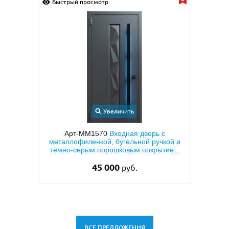
Быстрый просмотр
Быс
Увеличить
с
Арт-ММ1573
Входная дверь с
Арт-
кой и
металлофиленкой, бугельной ручкой и
напы
тием
темно-серым порошковым покрытием
RAL 7021
45 000
руб.
ВСЕ ПРЕДЛОЖЕНИЯ