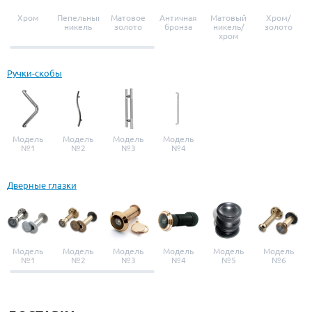
Хром
Пепельный
Матовое
Античная
Матовый
Хром/
никель
золото
бронза
никель/
золото
хром
Ручки-скобы
Модель
Модель
Модель
Модель
№1
№2
№3
№4
Дверные глазки
Модель
Модель
Модель
Модель
Модель
Модель
№1
№2
№3
№4
№5
№6