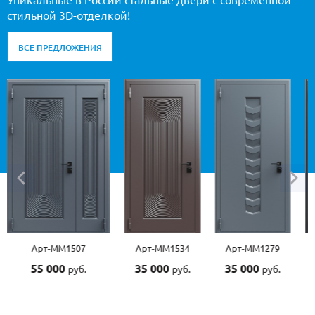
Уникальные в России стальные двери с современной
стильной 3D-отделкой!
ВСЕ ПРЕДЛОЖЕНИЯ
Арт-ММ1534
Арт-ММ1279
Арт-ММ1570
Арт-
35 000
35 000
45 000
45 0
руб.
руб.
руб.