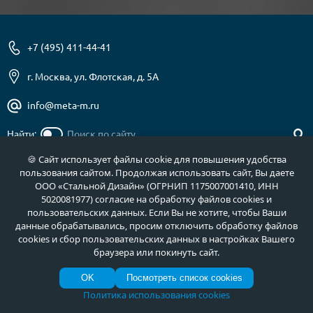
+7 (495) 411-44-41
г. Москва, ул. Флотская, д. 5А
info@meta-m.ru
Найти:
🍪 Сайт использует файлы cookie для повышения удобства
пользования сайтом. Продолжая использовать сайт, Вы даете
ООО «Стальной Дизайн» (ОГРНИП 1175007001410, ИНН
О нас
Услуги
5020081977) согласие на обработку файлов cookies и
пользовательских данных. Если Вы не хотите, чтобы Ваши
Отзывы
Как купить
данные обрабатывались, просим отключить обработку файлов
cookies и сбор пользовательских данных в настройках Вашего
Полезное
Документы
браузера или покинуть сайт.
Новости
Фото продукции
OK
Посмотреть список cookies
Контакты
Гарантии и возврат
Политика использования cookies