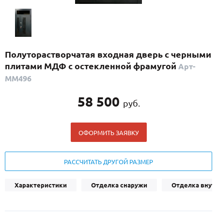
С реечным дизайном
(29)
ПО НАЗНАЧЕНИЮ
ПО ОСОБЕННОСТЯМ
Полуторастворчатая входная дверь с черными
ПО КОНСТРУКЦИИ
плитами МДФ с остекленной фрамугой
Арт-
ММ496
Популярные двери
58 500
руб.
Двери со скидкой
ОФОРМИТЬ ЗАЯВКУ
ДВЕРИ С ТЕРМОРАЗРЫВОМ
ГАЛЕРЕЯ
РАССЧИТАТЬ ДРУГОЙ РАЗМЕР
ОПЛАТА
Характеристики
Отделка снаружи
Отделка внут
ДОСТАВКА
УСТАНОВКА