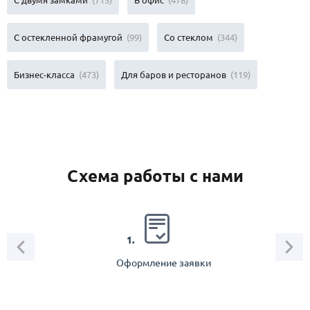
С двумя замками
(715)
В офис
(478)
С остекленной фрамугой
(99)
Со стеклом
(344)
Бизнес-класса
(473)
Для баров и ресторанов
(119)
Схема работы с нами
2.
1.
Оформление заявки
Зам
спец