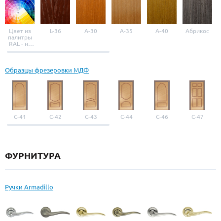
Цвет из
L-36
A-30
A-35
A-40
Абрикос
палитры
RAL - на
выбор
Образцы фрезеровки МДФ
С-41
С-42
С-43
С-44
С-46
С-47
ФУРНИТУРА
Ручки Armadillo