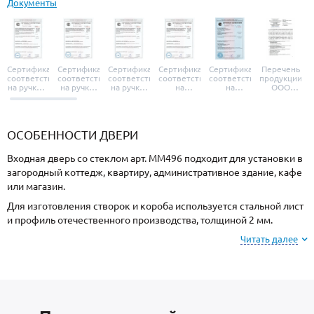
Документы
Сертификат
Сертификат
Сертификат
Сертификат
Сертификат
Перечень
соответствия
соответствия
соответствия
соответствия
соответствия
продукции
на ручки и
на ручки-
на ручки-
на
на
ООО
броненакладки
защелки
защелки
дверные
уплотнители
«УЗК», не
«Armadillo»
«Fuaro»
«Punto»
доводчики
«Schlegel
требующей
«Ajax»
Q-Lon»
сертификаци
ОСОБЕННОСТИ ДВЕРИ
Входная дверь со стеклом арт. ММ496 подходит для установки в
загородный коттедж, квартиру, административное здание, кафе
или магазин.
Для изготовления створок и короба используется стальной лист
и профиль отечественного производства, толщиной 2 мм.
Готовая конструкция имеет необходимую жесткость и
Читать далее
надежность.
Для отделки с внешней стороны используется МДФ, и МДФ с
внутренней стороны. Выбирайте цвет и тип покрытия МДФ-
панели из образцов на сайте или у замерщика.