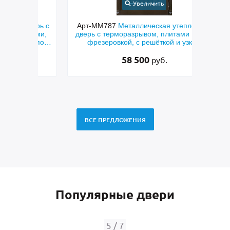
Увеличить
верь с
Арт-ММ787
Металлическая утеплённая
Арт-
ками,
дверь с терморазрывом, плитами MDF с
шп
с по
фрезеровкой, с решёткой и узким
термо
стеклом
58 500
руб.
ВСЕ ПРЕДЛОЖЕНИЯ
Популярные двери
5
/
7