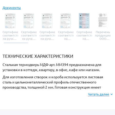
Документы
Сертификат
Сертификат
Сертификат
Сертификат
Сертификат
Перечень
соответствия
соответствия
соответствия
соответствия
соответствия
продукции
на ручки и
на ручки-
на ручки-
на
на
ООО
броненакладки
защелки
защелки
дверные
уплотнители
«УЗК», не
«Armadillo»
«Fuaro»
«Punto»
доводчики
«Schlegel
требующей
«Ajax»
Q-Lon»
сертификаци
ТЕХНИЧЕСКИЕ ХАРАКТЕРИСТИКИ
Стальная термодверь МДФ арт. ММ394 предназначена для
установки в коттедж, квартиру, в офис, кафе или магазин.
Для изготовления створок и короба используется листовая
сталь и цельнометаллический профиль отечественного
производства, толщиной 2 мм. Готовая конструкция имеет
необходимую прочность и устойчивость к силовому взлому.
Читать далее
Для отделки с внешней стороны используется МДФ, и МДФ с
внутренней стороны. Подберите оттенок покрытия из
вариантов, представленных на сайте.