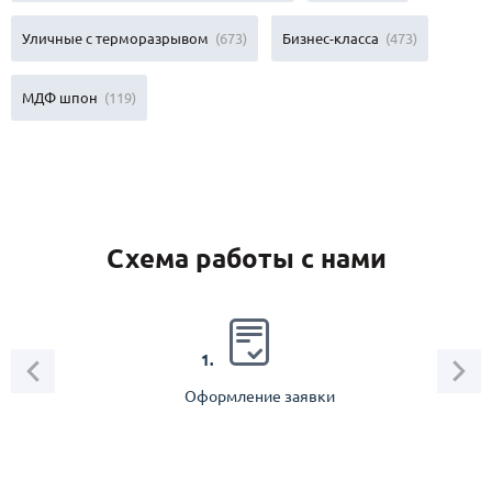
Уличные с терморазрывом
(673)
Бизнес-класса
(473)
МДФ шпон
(119)
Схема работы с нами
2.
1.
Оформление заявки
Зам
спец