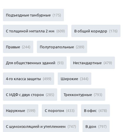
Подъездные тамбурные
(175)
С толщиной металла 2 мм
(609)
В общий коридор
(176)
Правые
(244)
Полуторапольные
(289)
Для общественных зданий
(93)
Нестандартные
(479)
4-го класса защиты
(499)
Широкие
(344)
С МДФ с двух сторон
(285)
Трехконтурные
(793)
Наружные
(599)
С порогом
(433)
В офис
(478)
С шумоизоляцией и утеплением
(747)
В дом
(797)