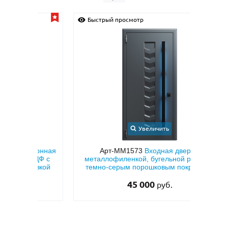
Быстрый просмотр
Быс
Увеличить
ионная
Арт-ММ1573
Входная дверь с
Арт
ДФ с
металлофиленкой, бугельной ручкой и
МД
овкой
темно-серым порошковым покрытием
RAL 7021
45 000
руб.