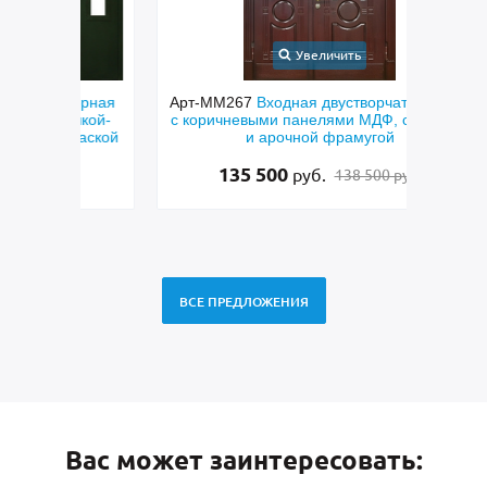
Увеличить
орная
Арт-ММ267
Входная двустворчатая дверь
Арт-
чкой-
с коричневыми панелями МДФ, стеклами
пан
раской
и арочной фрамугой
135 500
руб.
138 500 руб.
ВСЕ ПРЕДЛОЖЕНИЯ
Вас может заинтересовать: