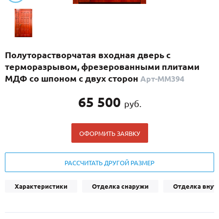
С реечным дизайном
(29)
ПО НАЗНАЧЕНИЮ
ПО ОСОБЕННОСТЯМ
Полуторастворчатая входная дверь с
ПО КОНСТРУКЦИИ
терморазрывом, фрезерованными плитами
МДФ со шпоном с двух сторон
Арт-ММ394
Популярные двери
65 500
руб.
Двери со скидкой
ОФОРМИТЬ ЗАЯВКУ
ДВЕРИ С ТЕРМОРАЗРЫВОМ
ГАЛЕРЕЯ
РАССЧИТАТЬ ДРУГОЙ РАЗМЕР
ОПЛАТА
Характеристики
Отделка снаружи
Отделка внут
ДОСТАВКА
УСТАНОВКА