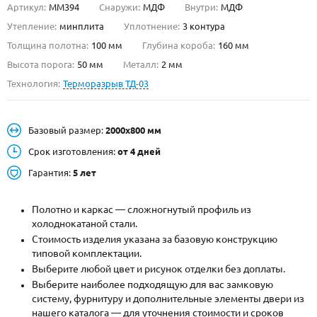
Артикул:
ММ394
Снаружи:
МДФ
Внутри:
МДФ
О НАС
Утепление:
минплита
Уплотнение:
3 контура
Толщина полотна:
100 мм
Глубина короба:
160 мм
КОНТАКТЫ
Высота порога:
50 мм
Металл:
2 мм
Технология:
Терморазрыв ТД-03
Металлические двери от производителя с доставкой и установкой в
Москве и МО
Базовый размер:
2000х800 мм
НАЙТИ:
Срок изготовления:
от 4 дней
ПН-СБ - с 9:00 до 21:00, ВС - до 19:00
Гарантия:
5 лет
+7 (495) 411-44-41
Полотно и каркас — сложногнутый профиль из
INFO@META-M.RU
холоднокатаной стали.
Стоимость изделия указана за базовую конструкцию
ЗАПРОСИТЬ РАСЧЕТ
типовой комплектации.
Выберите любой цвет и рисунок отделки без доплаты.
Каталог
Распродажа
Как купить
Выберите наиболее подходящую для вас замковую
систему, фурнитуру и дополнительные элементы двери из
Записаться на замер
нашего каталога — для уточнения стоимости и сроков