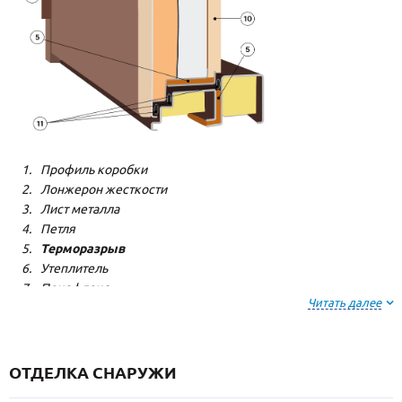
Профиль коробки
Лонжерон жесткости
Лист металла
Петля
Терморазрыв
Утеплитель
Пенофлекс
Читать далее
Пенополистерол
Декоративная панель
Декоративная панель
Резиновый уплотнитель
ОТДЕЛКА СНАРУЖИ