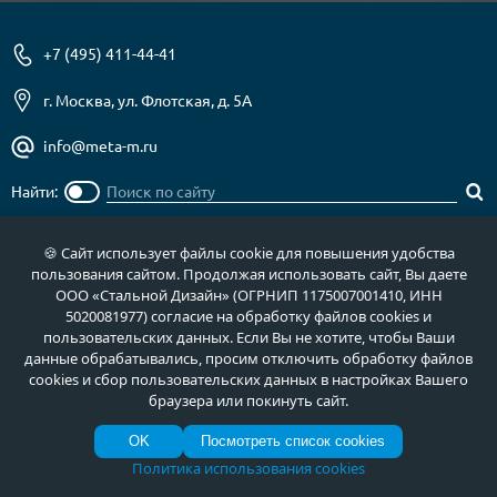
+7 (495) 411-44-41
г. Москва, ул. Флотская, д. 5А
info@meta-m.ru
Найти:
🍪 Сайт использует файлы cookie для повышения удобства
пользования сайтом. Продолжая использовать сайт, Вы даете
О нас
Услуги
ООО «Стальной Дизайн» (ОГРНИП 1175007001410, ИНН
5020081977) согласие на обработку файлов cookies и
Отзывы
Как купить
пользовательских данных. Если Вы не хотите, чтобы Ваши
данные обрабатывались, просим отключить обработку файлов
Полезное
Документы
cookies и сбор пользовательских данных в настройках Вашего
Новости
Фото продукции
браузера или покинуть сайт.
Контакты
Гарантии и возврат
OK
Посмотреть список cookies
Политика использования cookies
Каталог дверей
Двери в дом