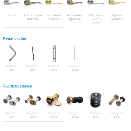
Хром
Пепельный
Матовое
Античная
Матовый
Хром/
никель
золото
бронза
никель/
золото
хром
Ручки-скобы
Модель
Модель
Модель
Модель
№1
№2
№3
№4
Дверные глазки
Модель
Модель
Модель
Модель
Модель
Модель
№1
№2
№3
№4
№5
№6