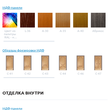
МДФ-панели
Цвет из
L-36
A-30
A-35
A-40
Абрикос
палитры
RAL - на
выбор
Образцы фрезеровки МДФ
С-41
С-42
С-43
С-44
С-46
С-47
ОТДЕЛКА ВНУТРИ
МДФ-панели