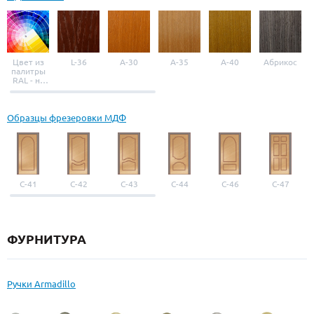
Цвет из
L-36
A-30
A-35
A-40
Абрикос
палитры
RAL - на
выбор
Образцы фрезеровки МДФ
С-41
С-42
С-43
С-44
С-46
С-47
ФУРНИТУРА
Ручки Armadillo