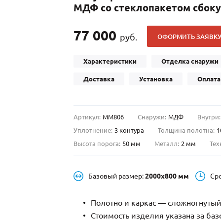
МДФ со стеклопакетом сбоку
С отбойником
203)
(91)
С кнокером
42)
(94)
77 000
руб.
ОФОРМИТЬ ЗАЯВК
твенных зданий
С импостами
(93)
(73)
ина
С карнизом
(49)
(207)
Характеристики
Отделка снаружи
рощитовой
С витражами
(14)
(11)
Доставка
Установка
Оплата
ые холлы
В современном стиле
(23)
(183)
Артикул:
ММ806
Снаружи:
МДФ
Внутри:
Уплотнение:
3 контура
Толщина полотна:
1
Высота порога:
50 мм
Металл:
2 мм
Тех
Базовый размер:
2000х800 мм
Ср
Полотно и каркас — сложногнутый
Стоимость изделия указана за ба