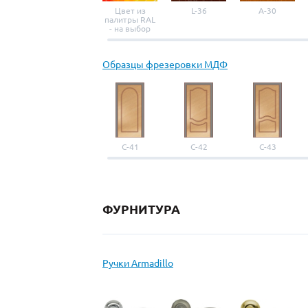
Цвет из
L-36
A-30
палитры RAL
- на выбор
Образцы фрезеровки МДФ
С-41
С-42
С-43
ФУРНИТУРА
Ручки Armadillo