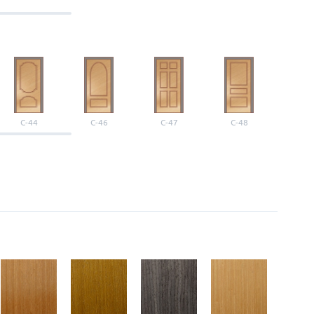
С-44
С-46
С-47
С-48
С-4