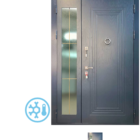
С зеркалом
Для дачи
(13)
(
С выдавленным рисунком
Для бани
(35)
(
С металлобагетом
Для общес
(571)
Белые
Для магаз
(108)
С геометрическим рисунком
Для элект
(46)
С реечным дизайном
В лифтов
(29)