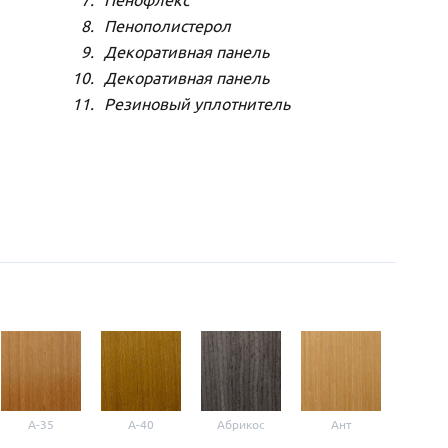
Пенофлекс
Пенополистерол
Декоративная панель
Декоративная панель
Резиновый уплотнитель
A-35
A-40
Абрикос
Ант
Б-1