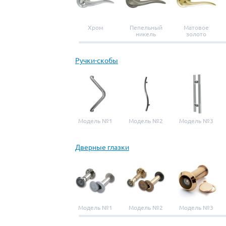
Хром
Пепельный
Матовое
никель
золото
Ручки-скобы
Модель №1
Модель №2
Модель №3
Дверные глазки
Модель №1
Модель №2
Модель №3