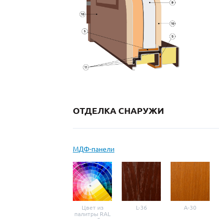
ОТДЕЛКА СНАРУЖИ
МДФ-панели
Цвет из
L-36
A-30
палитры RAL