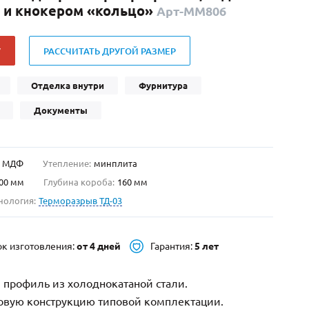
 и кнокером «кольцо»
Арт-ММ806
Нестандартные
(479)
Двустворчатые
(42)
У
РАССЧИТАТЬ ДРУГОЙ РАЗМЕР
С фрамугой
(265)
С внутренним открыванием
(2)
Отделка внутри
Фурнитура
4-го класса защиты
(499)
Документы
Полуторапольные
(289)
МДФ
Утепление:
минплита
00 мм
Глубина короба:
160 мм
нология:
Терморазрыв ТД-03
ок изготовления:
от 4 дней
Гарантия:
5 лет
 профиль из холоднокатаной стали.
зовую конструкцию типовой комплектации.