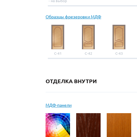
- на выбор
Образцы фрезеровки МДФ
С-41
С-42
С-43
ОТДЕЛКА ВНУТРИ
МДФ-панели