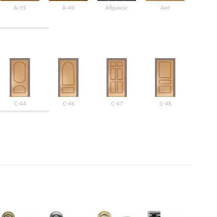
A-35
A-40
Абрикос
Ант
Б-1
С-44
С-46
С-47
С-48
С-4