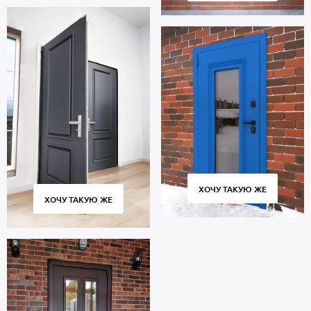
ХОЧУ ТАКУЮ ЖЕ
ХОЧУ ТАКУЮ ЖЕ