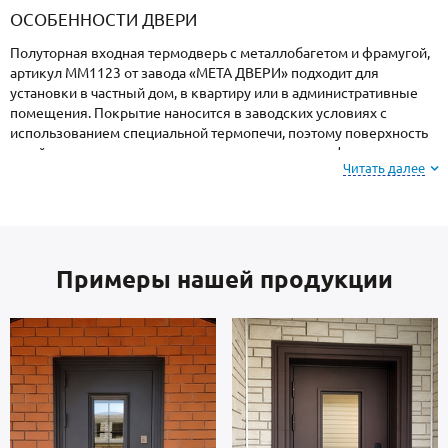
ОСОБЕННОСТИ ДВЕРИ
Полуторная входная термодверь с металлобагетом и фрамугой,
артикул ММ1123 от завода «МЕТА ДВЕРИ» подходит для
установки в частный дом, в квартиру или в административные
помещения. Покрытие наносится в заводских условиях с
использованием специальной термопечи, поэтому поверхность
устойчива к механическим повреждениям, атмосферным
Читать далее
явлениям и морозам.
Для информации: при заказе, вы можете
выбрать
цвет и фактуру
порошкового напыления из
Примеры нашей продукции
вариантов, представленных на сайте или из
образцов у замерщика.
Створка и короб — стальные листы и многоконтурный профиль
отечественного производства, толщиной 2 мм. Изнутри отделка:
МДФ. Взломостойкие замки входят в комплект.
В полости створки находится теплоизоляция минплита.