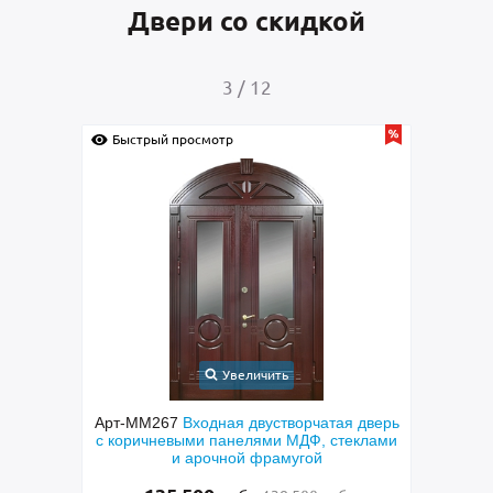
Двери со скидкой
4
/
12
Быстрый просмотр
Б
Увеличить
ая дверь
Арт-ММ289
Металлическая полуторная
Ар
стеклами
техническая дверь со стеклом, ручкой-
скобой и зеленой порошковой покраской