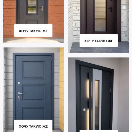
Уплотнители по периметру проема: отсутствует для
дополнительной защиты от шума.
Полуторная термодверь с металлобагетом предназначена для
многолетней эксплуатации и сохраняет работоспособность
множества циклов открывания и закрывания. Соблюдение
ХОЧУ ТАКУЮ ЖЕ
технологии изготовления, точное соответствие размеров и
качественные петли обеспечивают плотное прилегание полотна
ХОЧУ ТАКУЮ ЖЕ
к коробу без провисания и щелей.
Стоимость указана за стандартный размер 2000х800 мм.
Гарантия 5 лет.
Позвоните в отдел продаж или оставьте заявку на сайте, чтобы
приобрести дверь по габаритам вашего проема. Бесплатный
вызов замерщика. Изготовление от 2 дн. Бережная доставка
собственным транспортом, установка «под ключ».
ХОЧУ ТАКУЮ ЖЕ