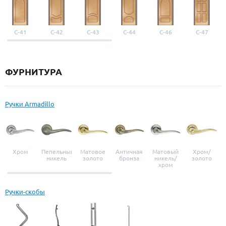
С-41
С-42
С-43
С-44
С-46
С-47
ФУРНИТУРА
Ручки Armadillo
Хром
Пепельный
Матовое
Античная
Матовый
Хром/
никель
золото
бронза
никель/
золото
хром
Ручки-скобы