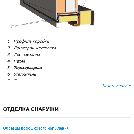
Профиль коробки
Лонжерон жесткости
Лист металла
Петля
Терморазрыв
Утеплитель
Пенофлекс
Читать далее
Фольгированный изолон
Пенополистерол
Декоративная панель
Резиновый уплотнитель
ОТДЕЛКА СНАРУЖИ
Образцы порошкового напыления