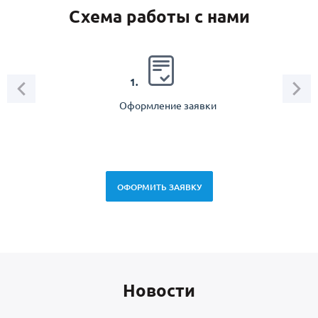
Схема работы с нами
2.
1.
Оформление заявки
Зам
спец
ОФОРМИТЬ ЗАЯВКУ
Новоcти