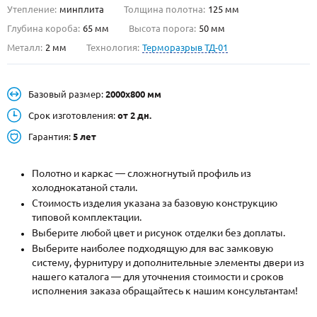
Утепление:
минплита
Толщина полотна:
125 мм
О НАС
Глубина короба:
65 мм
Высота порога:
50 мм
Металл:
2 мм
Технология:
Терморазрыв ТД-01
КОНТАКТЫ
Базовый размер:
2000х800 мм
Металлические двери от производителя с доставкой и установкой в
Москве и МО
Срок изготовления:
от 2 дн.
Гарантия:
5 лет
НАЙТИ:
ПН-СБ - с 9:00 до 21:00, ВС - до 19:00
Полотно и каркас — сложногнутый профиль из
+7 (495) 411-44-41
холоднокатаной стали.
Стоимость изделия указана за базовую конструкцию
INFO@META-M.RU
типовой комплектации.
Выберите любой цвет и рисунок отделки без доплаты.
ЗАПРОСИТЬ РАСЧЕТ
Выберите наиболее подходящую для вас замковую
систему, фурнитуру и дополнительные элементы двери из
нашего каталога — для уточнения стоимости и сроков
Каталог
Распродажа
Как купить
исполнения заказа обращайтесь к нашим консультантам!
Записаться на замер