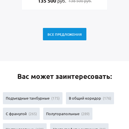
30 000
руб.
б.
19 500 руб.
ВСЕ ПРЕДЛОЖЕНИЯ
Вас может заинтересовать:
Подъездные тамбурные
(175)
В общий коридор
(176)
С фрамугой
(265)
Полуторапольные
(289)