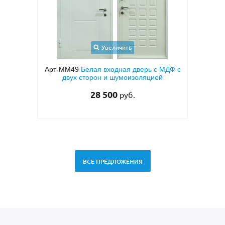
Увеличить
 с МДФ с
Арт-ММ50
Входная квартирная дверь с
ией
МДФ ПВХ коричневого цвета с двух
ме
сторон
т
27 000
руб.
29 500 руб.
ВСЕ ПРЕДЛОЖЕНИЯ