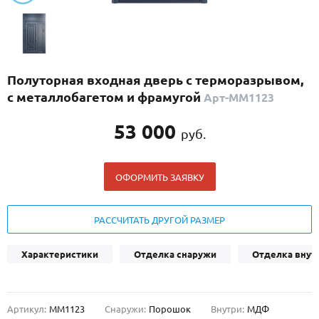
С реечным дизайном
(29)
ПО НАЗНАЧЕНИЮ
ПО ОСОБЕННОСТЯМ
Полуторная входная дверь с терморазрывом,
ПО КОНСТРУКЦИИ
с металлобагетом и фрамугой
Арт-ММ1123
53 000
руб.
Популярные двери
Двери со скидкой
ОФОРМИТЬ ЗАЯВКУ
ДВЕРИ С ТЕРМОРАЗРЫВОМ
РАССЧИТАТЬ ДРУГОЙ РАЗМЕР
ГАЛЕРЕЯ
Характеристики
Отделка снаружи
Отделка внут
ОПЛАТА
ДОСТАВКА
Артикул:
ММ1123
Снаружи:
Порошок
Внутри:
МДФ
УСТАНОВКА