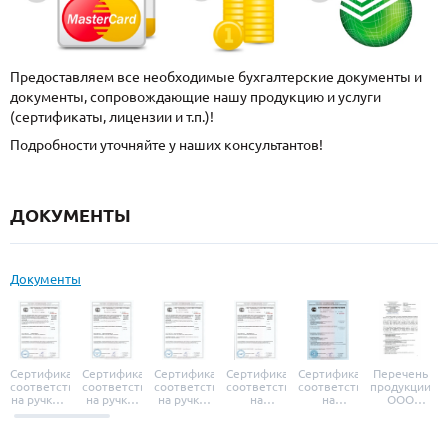
Предоставляем все необходимые бухгалтерские документы и
документы, сопровождающие нашу продукцию и услуги
(сертификаты, лицензии и т.п.)!
Подробности уточняйте у наших консультантов!
ДОКУМЕНТЫ
Документы
Сертификат
Сертификат
Сертификат
Сертификат
Сертификат
Перечень
соответствия
соответствия
соответствия
соответствия
соответствия
продукции
на ручки и
на ручки-
на ручки-
на
на
ООО
броненакладки
защелки
защелки
дверные
уплотнители
«УЗК», не
«Armadillo»
«Fuaro»
«Punto»
доводчики
«Schlegel
требующей
«Ajax»
Q-Lon»
сертификаци