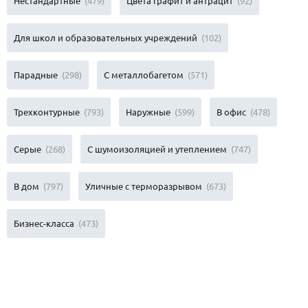
Нестандартные
(479)
Цвета графит и антрацит
(92)
Для школ и образовательных учреждений
(102)
Парадные
(298)
С металлобагетом
(571)
Трехконтурные
(793)
Наружные
(599)
В офис
(478)
Серые
(268)
С шумоизоляцией и утеплением
(747)
В дом
(797)
Уличные с терморазрывом
(673)
Бизнес-класса
(473)