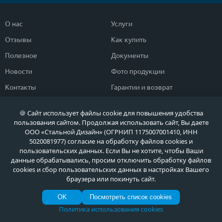
О нас
Услуги
Отзывы
Как купить
Полезное
Документы
Новости
Фото продукции
Контакты
Гарантии и возврат
🍪 Сайт использует файлы cookie для повышения удобства
Каталог дверей
Двери в дом
пользования сайтом. Продолжая использовать сайт, Вы даете
Двери со скидкой
Парадные двери
ООО «Стальной Дизайн» (ОГРНИП 1175007001410, ИНН
5020081977) согласие на обработку файлов cookies и
Популярные двери
Двери в квартиру
пользовательских данных. Если Вы не хотите, чтобы Ваши
данные обрабатывались, просим отключить обработку файлов
Быстрый подбор двери
Тамбурные двери
cookies и сбор пользовательских данных в настройках Вашего
Двери класса ЭКОНОМ
Противопожарные двери
браузера или покинуть сайт.
OK
Посмотреть список cookies
Политика использования cookies
Политика обработки персональных данных
Политика обработки файлов Cookie