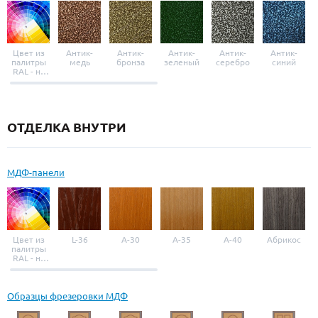
Цвет из
Антик-
Антик-
Антик-
Антик-
Антик-
палитры
медь
бронза
зеленый
серебро
синий
RAL - на
выбор
ОТДЕЛКА ВНУТРИ
МДФ-панели
Цвет из
L-36
A-30
A-35
A-40
Абрикос
палитры
RAL - на
выбор
Образцы фрезеровки МДФ