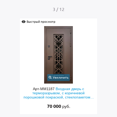
4
/
12
Быстрый просмотр
Бы
Увеличить
 с
Арт-ММ1384
Входная дверь с
Арт
ой
металлофиленкой, бугельной ручкой и
кетом и
порошковым напылением RAL 7021
»
45 000
руб.