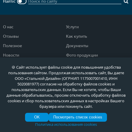
Найти:
О нас
Услуги
Отзывы
Как купить
Полезное
Документы
Новости
Фото продукции
Контакты
Гарантии и возврат
🍪 Сайт использует файлы cookie для повышения удобства
пользования сайтом. Продолжая использовать сайт, Вы даете
ООО «Стальной Дизайн» (ОГРНИП 1175007001410, ИНН
Каталог дверей
Двери в дом
5020081977) согласие на обработку файлов cookies и
пользовательских данных. Если Вы не хотите, чтобы Ваши
Двери со скидкой
Парадные двери
данные обрабатывались, просим отключить обработку файлов
Популярные двери
Двери в квартиру
cookies и сбор пользовательских данных в настройках Вашего
браузера или покинуть сайт.
Быстрый подбор двери
Тамбурные двери
OK
Посмотреть список cookies
Двери класса ЭКОНОМ
Противопожарные двери
Политика использования cookies