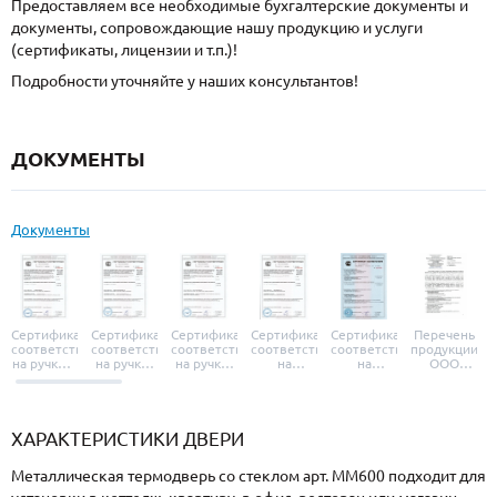
Предоставляем все необходимые бухгалтерские документы и
документы, сопровождающие нашу продукцию и услуги
(сертификаты, лицензии и т.п.)!
Подробности уточняйте у наших консультантов!
ДОКУМЕНТЫ
Документы
Сертификат
Сертификат
Сертификат
Сертификат
Сертификат
Перечень
соответствия
соответствия
соответствия
соответствия
соответствия
продукции
на ручки и
на ручки-
на ручки-
на
на
ООО
броненакладки
защелки
защелки
дверные
уплотнители
«УЗК», не
«Armadillo»
«Fuaro»
«Punto»
доводчики
«Schlegel
требующей
«Ajax»
Q-Lon»
сертификаци
ХАРАКТЕРИСТИКИ ДВЕРИ
Металлическая термодверь со стеклом арт. ММ600 подходит для