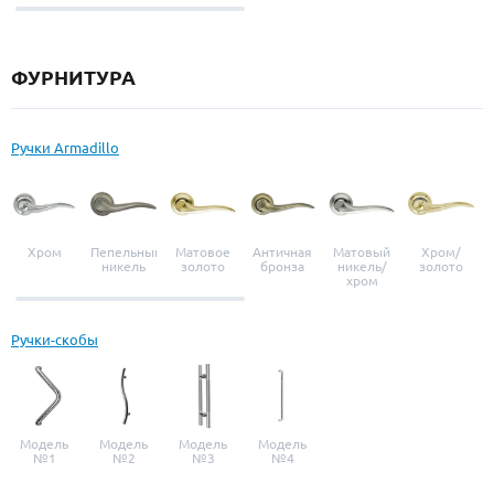
выбор
ФУРНИТУРА
Ручки Armadillo
Хром
Пепельный
Матовое
Античная
Матовый
Хром/
никель
золото
бронза
никель/
золото
хром
Ручки-скобы
Модель
Модель
Модель
Модель
№1
№2
№3
№4