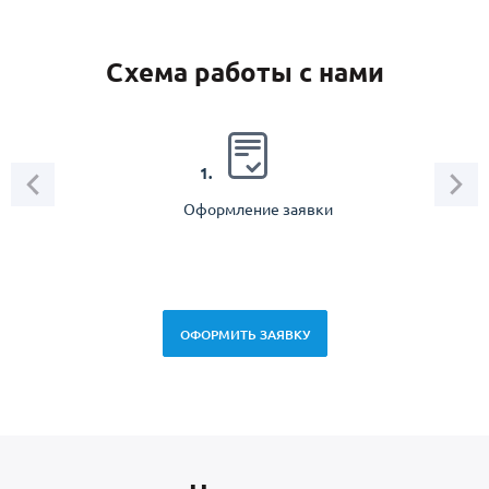
Схема работы с нами
2.
1.
Оформление заявки
Зам
спец
ОФОРМИТЬ ЗАЯВКУ