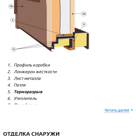
Профиль коробки
Лонжерон жесткости
Лист металла
Петля
Терморазрыв
Утеплитель
Пенофлекс
Читать далее
Пенополистерол
Декоративная панель
Декоративная панель
Резиновый уплотнитель
ОТДЕЛКА СНАРУЖИ