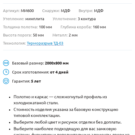
Артикул:
ММ600
Снаружи:
МДФ
Внутри:
МДФ
О НАС
Утепление:
минплита
Уплотнение:
3 контура
КОНТАКТЫ
Толщина полотна:
100 мм
Глубина короба:
160 мм
Высота порога:
50 мм
Металл:
2 мм
Технология:
Терморазрыв ТД-03
Металлические двери от производителя с доставкой и установкой в
Москве и МО
НАЙТИ:
Базовый размер:
2000х800 мм
ПН-СБ - с 9:00 до 21:00, ВС - до 19:00
Срок изготовления:
от 4 дней
+7 (495) 411-44-41
Гарантия:
5 лет
INFO@META-M.RU
Полотно и каркас — сложногнутый профиль из
холоднокатаной стали.
ЗАПРОСИТЬ РАСЧЕТ
Стоимость изделия указана за базовую конструкцию
типовой комплектации.
Каталог
Распродажа
Как купить
Выберите любой цвет и рисунок отделки без доплаты.
Выберите наиболее подходящую для вас замковую
Записаться на замер
систему, фурнитуру и дополнительные элементы двери из