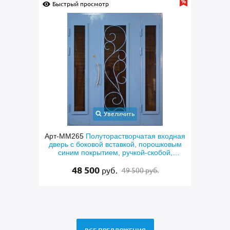
Быстрый просмотр
Быс
Увеличить
ольная
Арт-ММ265
Полуторастворчатая входная
Арт-
ерной
дверь с боковой вставкой, порошковым
двер
синим покрытием, ручкой-скобой,
стеклами и ковкой
48 500
руб.
49 500 руб.