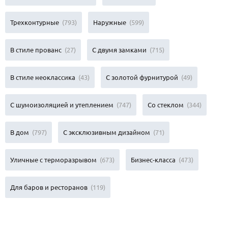
Трехконтурные
(793)
Наружные
(599)
В стиле прованс
(27)
С двумя замками
(715)
В стиле неоклассика
(43)
С золотой фурнитурой
(49)
С шумоизоляцией и утеплением
(747)
Со стеклом
(344)
В дом
(797)
С эксклюзивным дизайном
(71)
Уличные с терморазрывом
(673)
Бизнес-класса
(473)
Для баров и ресторанов
(119)