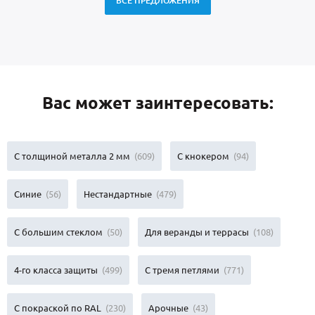
ВСЕ ПРЕДЛОЖЕНИЯ
Вас может заинтересовать:
С толщиной металла 2 мм
(609)
С кнокером
(94)
Синие
(56)
Нестандартные
(479)
С большим стеклом
(50)
Для веранды и террасы
(108)
4-го класса защиты
(499)
С тремя петлями
(771)
С покраской по RAL
(230)
Арочные
(43)