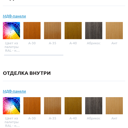
МДФ-панели
Цвет из
A-30
A-35
A-40
Абрикос
Ант
палитры
RAL - на
выбор
ОТДЕЛКА ВНУТРИ
МДФ-панели
Цвет из
A-30
A-35
A-40
Абрикос
Ант
палитры
RAL - на