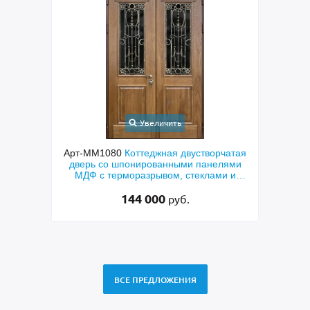
Увеличить
ходная
Арт-ММ1080
Коттеджная двустворчатая
Арт-
й МДФ
дверь со шпонированными панелями
терм
мным
МДФ с терморазрывом, стеклами и
кор
коваными решетками
144 000
руб.
ВСЕ ПРЕДЛОЖЕНИЯ