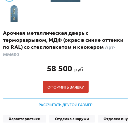
С реечным дизайном
(29)
ПО НАЗНАЧЕНИЮ
ПО ОСОБЕННОСТЯМ
Арочная металлическая дверь с
ПО КОНСТРУКЦИИ
терморазрывом, МДФ (окрас в синие оттенки
по RAL) со стеклопакетом и кнокером
Арт-
ММ600
Популярные двери
Двери со скидкой
58 500
руб.
ДВЕРИ С ТЕРМОРАЗРЫВОМ
ОФОРМИТЬ ЗАЯВКУ
ГАЛЕРЕЯ
РАССЧИТАТЬ ДРУГОЙ РАЗМЕР
ОПЛАТА
ДОСТАВКА
Характеристики
Отделка снаружи
Отделка внут
УСТАНОВКА