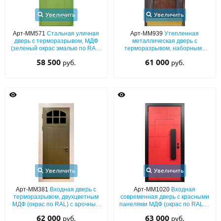
Увеличить
Увеличить
Арт-ММ571
Стальная уличная
Арт-ММ939
Утепленная
дверь с терморазрывом, МДФ
металлическая дверь с
(зеленый окрас эмалью по RAL)
терморазрывом, наборными
с решеткой и стеклопакетом
панелями МДФ со шпоном и
58 500
61 000
руб.
руб.
отбойником
Увеличить
Увеличить
Арт-ММ381
Входная дверь с
Арт-ММ1020
Входная
терморазрывом, двухцветным
современная дверь с красными
МДФ (окрас по RAL) с арочным
панелями МДФ (окрас по RAL) и
остеклением
широкой черной бугельной
62 000
63 000
руб.
руб.
ручкой