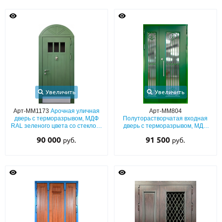
Увеличить
Увеличить
Арт-ММ1173
Арочная уличная
Арт-ММ804
дверь с терморазрывом, МДФ
Полуторастворчатая входная
RAL зеленого цвета со стеклом,
дверь с терморазрывом, МДФ
кнокером и отбойником
(зеленый окрас по RAL) с
90 000
91 500
руб.
руб.
большим остеклением и ковкой