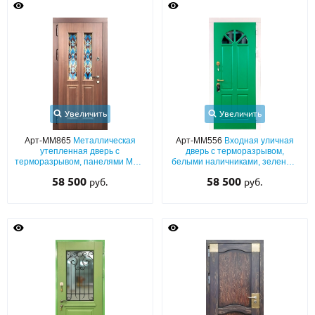
Увеличить
Увеличить
Арт-ММ865
Металлическая
Арт-ММ556
Входная уличная
утепленная дверь с
дверь с терморазрывом,
терморазрывом, панелями МДФ
белыми наличниками, зеленым
со шпоновым покрытием и
МДФ (окрас по RAL) и
58 500
58 500
руб.
руб.
витражными узкими стеклами
полукруглым стеклом