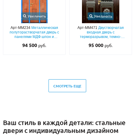
Увеличить
Увеличить
Арт-ММ234
Металлическая
Арт-ММ471
Двустворчатая
полуторастворчатая дверь с
входная дверь с
панелями МДФ шпон и
терморазрывом, темно-
окрашенными синими
коричневым МДФ со стеклом,
94 500
95 000
руб.
руб.
наличниками
ковкой и багетным раскладом
СМОТРЕТЬ ЕЩЕ
Ваш стиль в каждой детали: стальные
двери с индивидуальным дизайном