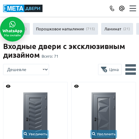
КАТАЛОГ ДВЕРЕЙ
МДФ
(865)
Порошковое напыление
(715)
Ламинат
(21)
WhatsApp
Мы онлайн
ПО ОТДЕЛКЕ
Входные двери с эксклюзивным
МДФ
(865)
дизайном
Всего:
71
Порошковое напыление
(715)
Ламинат
(21)
Цена
Массив
(52)
МДФ наборный
(58)
МДФ шпон
(119)
С зеркалом
(13)
С выдавленным рисунком
(35)
С металлобагетом
(571)
Белые
(108)
С геометрическим рисунком
(46)
Увеличить
Увеличить