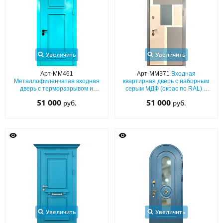
Увеличить
Увеличить
Арт-ММ461
Арт-ММ371
Входная
Металлофиленчатая входная
квартирная дверь с наборным
дверь с терморазрывом и
серым МДФ (окрас по RAL) с
порошковым напылением
двух сторон и шумоизоляцией
51 000
51 000
руб.
руб.
голубых оттенков
Увеличить
Увеличить