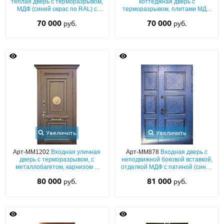
теплая дверь с терморазрывом,
коттеджная дверь с
МДФ (синий окрас по RAL) с
терморазрывом, плитами МДФ
резьбой и фигурным карнизом
(красный цвет по RAL) с
70 000
70 000
руб.
руб.
патиной и багетной раскладкой,
фрамугой и кнокером
Увеличить
Увеличить
Арт-ММ1202
Входная уличная
Арт-ММ878
Входная дверь с
дверь с терморазрывом, с
неподвижной боковой вставкой,
металлобагетом, карнизом и
отделкой МДФ с патиной (синий
чеканкой «лев» (отделка –
окрас по RAL) с обеих сторон
80 000
81 000
руб.
руб.
порошковое покрытие)