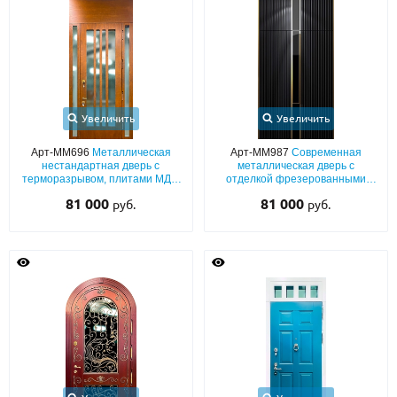
Увеличить
Увеличить
Арт-ММ696
Металлическая
Арт-ММ987
Современная
нестандартная дверь с
металлическая дверь с
терморазрывом, плитами МДФ
отделкой фрезерованными
с остеклением и глухой верхней
плитами MDF (черный окрас по
81 000
81 000
руб.
руб.
фрамугой
RAL) с тонированным стеклом,
верхней вставкой, бугельной
ручкой и скрытыми петлями