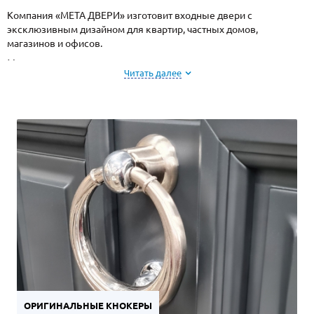
Компания «МЕТА ДВЕРИ» изготовит входные двери с
эксклюзивным дизайном для квартир, частных домов,
магазинов и офисов.
Мы понимаем важность персонального подхода к созданию
Читать далее
уникального декора, уделяем особое внимание эстетике и
привлекательности дверей, как важной составляющей
стильного интерьера. Поэтому учитываем все требования и
пожелания клиента.
ОРИГИНАЛЬНЫЕ КНОКЕРЫ