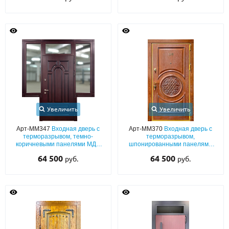
Увеличить
Увеличить
Арт-ММ347
Входная дверь с
Арт-ММ370
Входная дверь с
терморазрывом, темно-
терморазрывом,
коричневыми панелями МДФ
шпонированными панелями
шпон с остекленными боковыми
МДФ с багетным раскладом и
64 500
64 500
руб.
руб.
расширениями
этнорисунком