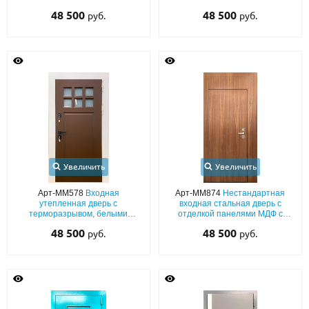
штампованным рисунком на
48 500
48 500
руб.
руб.
металле
Увеличить
Увеличить
Арт-ММ578
Входная
Арт-ММ874
Нестандартная
утепленная дверь с
входная стальная дверь с
терморазрывом, белыми
отделкой панелями МДФ с
наличниками, коричневыми
фальш-вставками и скрытыми
48 500
48 500
руб.
руб.
плитами МДФ (окрас по RAL) и
петлями
стеклом