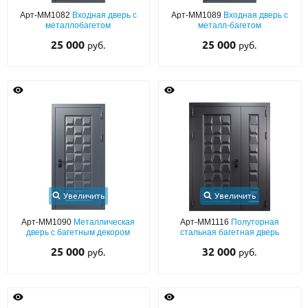
С реечным дизайном
(29)
Арт-ММ1082
Входная дверь с
Арт-ММ1089
Входная дверь с
металлобагетом
металл-багетом
ПО НАЗНАЧЕНИЮ
25 000
25 000
руб.
руб.
ПО ОСОБЕННОСТЯМ
ПО КОНСТРУКЦИИ
Популярные двери
Двери со скидкой
ДВЕРИ С ТЕРМОРАЗРЫВОМ
Увеличить
Увеличить
Арт-ММ1090
Металлическая
Арт-ММ1116
Полуторная
ГАЛЕРЕЯ
дверь с багетным декором
стальная багетная дверь
ОПЛАТА
25 000
32 000
руб.
руб.
ДОСТАВКА
УСТАНОВКА