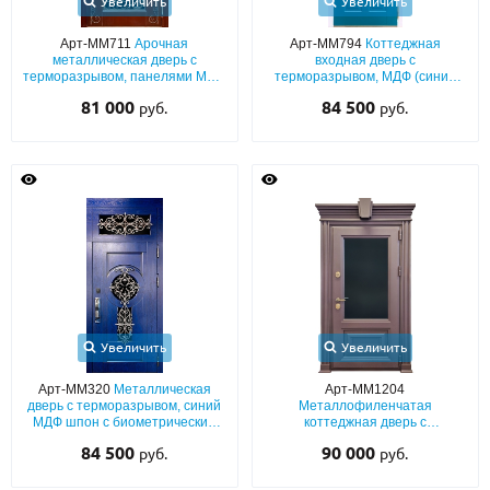
Увеличить
Увеличить
Арт-ММ711
Арочная
Арт-ММ794
Коттеджная
металлическая дверь с
входная дверь с
терморазрывом, панелями МДФ
терморазрывом, МДФ (синий
с художественной ковкой и
окрас по RAL) с белыми
81 000
84 500
руб.
руб.
стеклопакетом
наличниками, остекленной
фрамугой и кнокером
Увеличить
Увеличить
Арт-ММ320
Металлическая
Арт-ММ1204
дверь с терморазрывом, синий
Металлофиленчатая
МДФ шпон с биометрическим
коттеджная дверь с
замком, фрамугой, стеклом и
терморазрывом, с остеклением
84 500
90 000
руб.
руб.
ковкой
и фигурным карнизом
(коричневое порошковое
напыление)