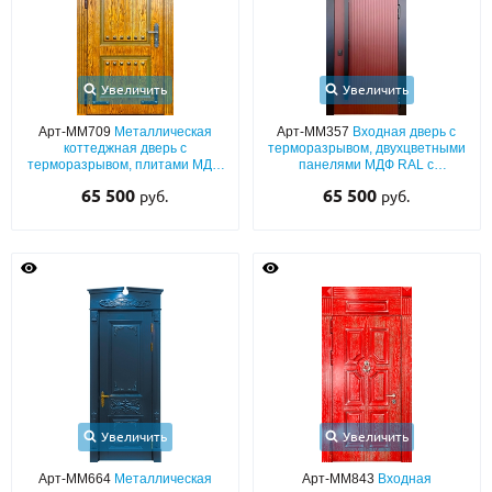
Увеличить
Увеличить
Арт-ММ709
Металлическая
Арт-ММ357
Входная дверь с
коттеджная дверь с
терморазрывом, двухцветными
терморазрывом, плитами МДФ
панелями МДФ RAL с
со шпоном и декоративными
остекленной верхней вставкой
65 500
65 500
руб.
руб.
элементами ковки
и бугельной ручкой
Увеличить
Увеличить
Арт-ММ664
Металлическая
Арт-ММ843
Входная