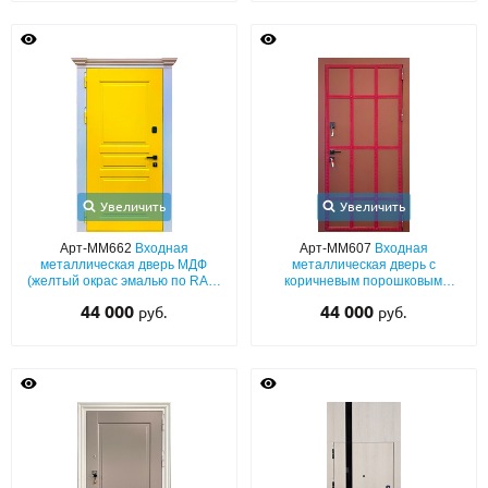
Увеличить
Увеличить
Арт-ММ662
Входная
Арт-ММ607
Входная
металлическая дверь МДФ
металлическая дверь с
(желтый окрас эмалью по RAL)
коричневым порошковым
с капителями и белыми
напылением и кованой красной
44 000
44 000
руб.
руб.
наличниками
обрешеткой