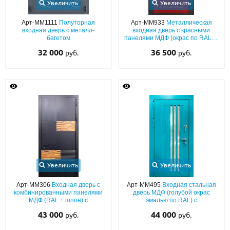
Увеличить
Увеличить
Арт-ММ1111
Полуторная
Арт-ММ933
Металлическая
входная дверь с металл-
входная дверь с красными
багетом
панелями МДФ (окрас по RAL) и
серыми наличниками (с
32 000
36 500
руб.
руб.
шумоизоляцией)
Увеличить
Увеличить
Арт-ММ306
Входная дверь с
Арт-ММ495
Входная стальная
комбинированными панелями
дверь МДФ (голубой окрас
МДФ (RAL + шпон) с
эмалью по RAL) с
утеплением и шумоизоляцией
декоративными узкими
43 000
44 000
руб.
руб.
вставками из стекла