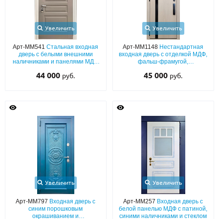
Увеличить
Увеличить
Арт-ММ541
Стальная входная
Арт-ММ1148
Нестандартная
дверь с белыми внешними
входная дверь с отделкой МДФ,
наличниками и панелями МДФ
фальш-фрамугой,
(окрас эмалью по RAL) с двух
тонированным черным стеклом
44 000
45 000
руб.
руб.
сторон
и биометрическим замком
Увеличить
Увеличить
Арт-ММ797
Входная дверь с
Арт-ММ257
Входная дверь с
синим порошковым
белой панелью МДФ с патиной,
окрашиванием и
синими наличниками и стеклом