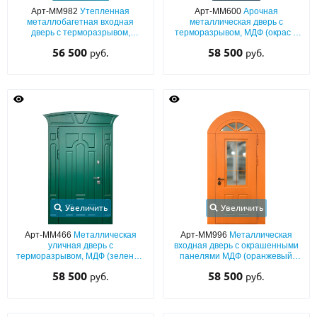
Арт-ММ982
Утепленная
Арт-ММ600
Арочная
металлобагетная входная
металлическая дверь с
дверь с терморазрывом,
терморазрывом, МДФ (окрас в
голубым полимерным
синие оттенки по RAL) со
56 500
58 500
руб.
руб.
окрашиванием и карнизом
стеклопакетом и кнокером
Увеличить
Увеличить
Арт-ММ466
Металлическая
Арт-ММ996
Металлическая
уличная дверь с
входная дверь с окрашенными
терморазрывом, МДФ (зеленый
панелями МДФ (оранжевый
окрас по RAL) с фигурным
окрас по RAL) с широкими
58 500
58 500
руб.
руб.
карнизом
наличниками, арочной
фрамугой и стеклопакетами