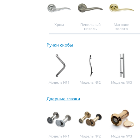
Хром
Пепельный
Матовое
никель
золото
Ручки-скобы
Модель №1
Модель №2
Модель №3
Дверные глазки
Модель №1
Модель №2
Модель №3