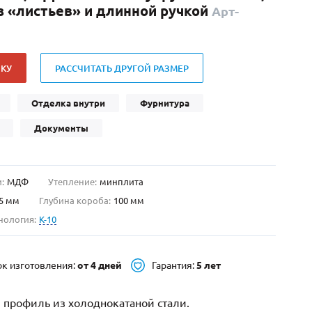
з «листьев» и длинной ручкой
Арт-
Нестандартные
(479)
Двустворчатые
(42)
С фрамугой
(265)
КУ
РАССЧИТАТЬ ДРУГОЙ РАЗМЕР
С внутренним открыванием
(2)
4-го класса защиты
(499)
Отделка внутри
Фурнитура
Полуторапольные
(289)
Документы
:
МДФ
Утепление:
минплита
5 мм
Глубина короба:
100 мм
нология:
K-10
ок изготовления:
от 4 дней
Гарантия:
5 лет
 профиль из холоднокатаной стали.