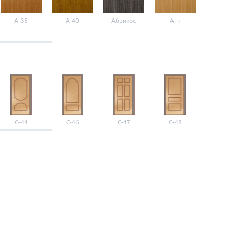
A-35
A-40
Абрикос
Ант
Б-1
С-44
С-46
С-47
С-48
С-4