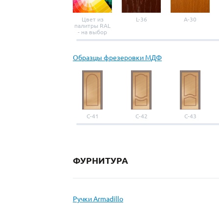
Цвет из
L-36
A-30
палитры RAL
- на выбор
Образцы фрезеровки МДФ
С-41
С-42
С-43
ФУРНИТУРА
Ручки Armadillo