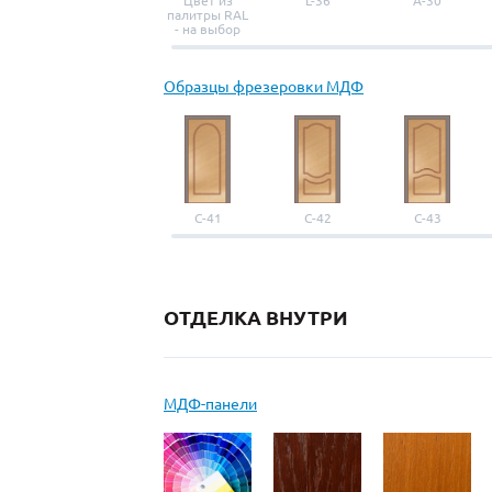
Цвет из
L-36
A-30
палитры RAL
- на выбор
Образцы фрезеровки МДФ
С-41
С-42
С-43
ОТДЕЛКА ВНУТРИ
МДФ-панели