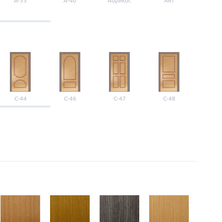
A-35
A-40
Абрикос
Ант
Б-1
С-44
С-46
С-47
С-48
С-4