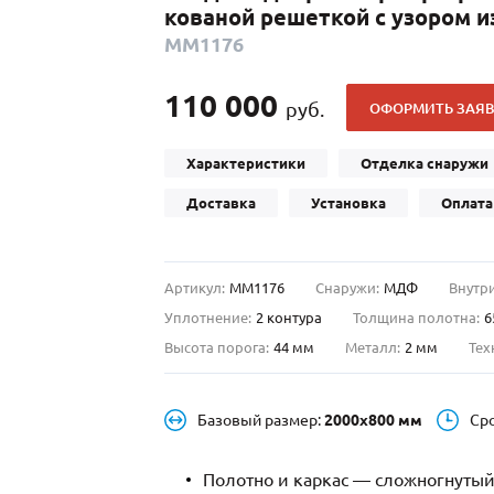
кованой решеткой с узором и
С отбойником
203)
(91)
ММ1176
С кнокером
42)
(94)
твенных зданий
С импостами
(93)
(73)
110 000
руб.
ОФОРМИТЬ ЗАЯВ
ина
С карнизом
(49)
(207)
рощитовой
С витражами
(14)
(11)
Характеристики
Отделка снаружи
ые холлы
В современном стиле
(23)
(183)
Доставка
Установка
Оплата
Артикул:
ММ1176
Снаружи:
МДФ
Внутри
Уплотнение:
2 контура
Толщина полотна:
6
Высота порога:
44 мм
Металл:
2 мм
Тех
Базовый размер:
2000х800 мм
Ср
Полотно и каркас — сложногнутый