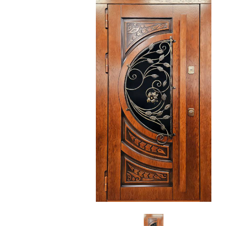
С зеркалом
Для дачи
(13)
(
С выдавленным рисунком
Для бани
(35)
(
С металлобагетом
Для общес
(571)
Белые
Для магаз
(108)
С геометрическим рисунком
Для элект
(46)
С реечным дизайном
В лифтов
(29)