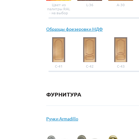
Цвет из
L-36
A-30
палитры RAL
- на выбор
Образцы фрезеровки МДФ
С-41
С-42
С-43
ФУРНИТУРА
Ручки Armadillo