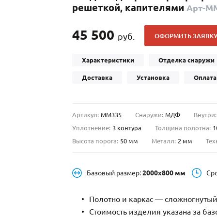
решеткой, капителями
Арт-М
С отбойником
203)
(91)
С кнокером
42)
(94)
45 500
руб.
ОФОРМИТЬ ЗАЯВК
твенных зданий
С импостами
(93)
(73)
ина
С карнизом
(49)
(207)
Характеристики
Отделка снаружи
рощитовой
С витражами
(14)
(11)
Доставка
Установка
Оплата
ые холлы
В современном стиле
(23)
(183)
Артикул:
ММ335
Снаружи:
МДФ
Внутри:
Уплотнение:
3 контура
Толщина полотна:
1
Высота порога:
50 мм
Металл:
2 мм
Тех
Базовый размер:
2000х800 мм
Ср
Полотно и каркас — сложногнутый
Стоимость изделия указана за ба