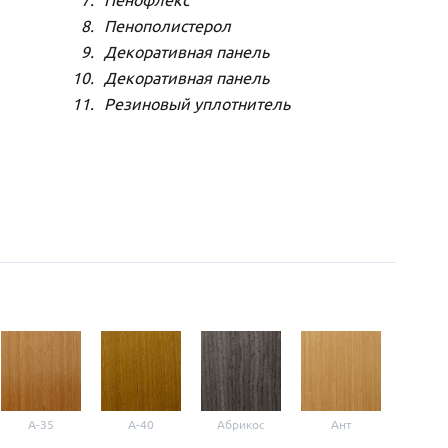
Пенофлекс
Пенополистерол
Декоративная панель
Декоративная панель
Резиновый уплотнитель
A-35
A-40
Абрикос
Ант
Б-1