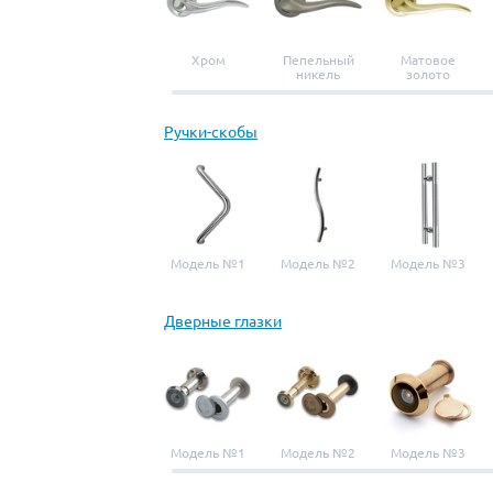
Хром
Пепельный
Матовое
никель
золото
Ручки-скобы
Модель №1
Модель №2
Модель №3
Дверные глазки
Модель №1
Модель №2
Модель №3