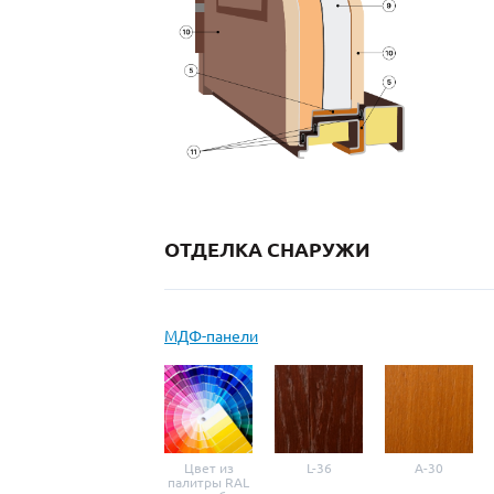
ОТДЕЛКА СНАРУЖИ
МДФ-панели
Цвет из
L-36
A-30
палитры RAL