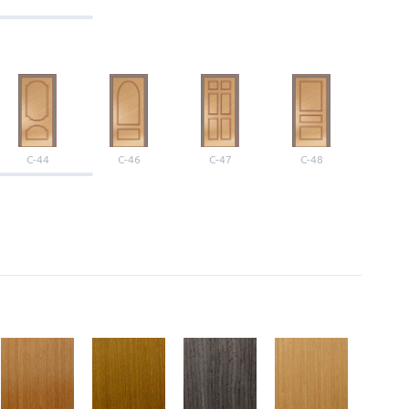
С-44
С-46
С-47
С-48
С-4