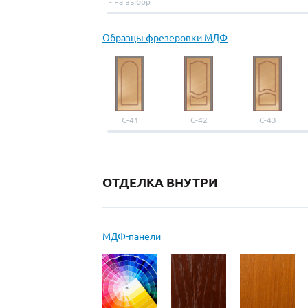
- на выбор
Образцы фрезеровки МДФ
С-41
С-42
С-43
ОТДЕЛКА ВНУТРИ
МДФ-панели