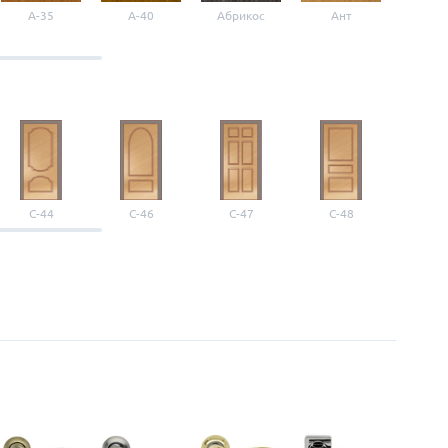
A-35
A-40
Абрикос
Ант
Б-1
С-44
С-46
С-47
С-48
С-4