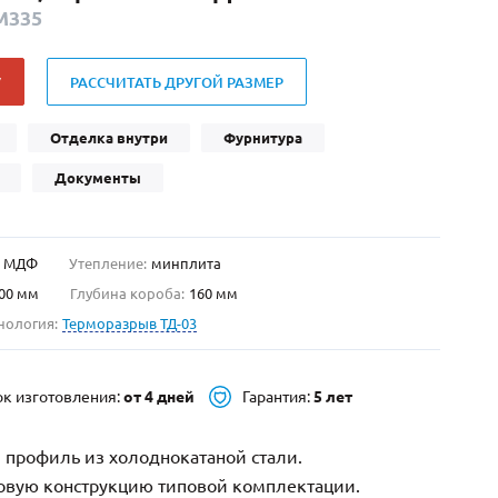
М335
Нестандартные
(479)
Двустворчатые
(42)
У
РАССЧИТАТЬ ДРУГОЙ РАЗМЕР
С фрамугой
(265)
С внутренним открыванием
(2)
Отделка внутри
Фурнитура
4-го класса защиты
(499)
Документы
Полуторапольные
(289)
МДФ
Утепление:
минплита
00 мм
Глубина короба:
160 мм
нология:
Терморазрыв ТД-03
ок изготовления:
от 4 дней
Гарантия:
5 лет
 профиль из холоднокатаной стали.
зовую конструкцию типовой комплектации.