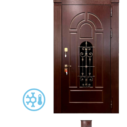
С зеркалом
Для дачи
(13)
(
С выдавленным рисунком
Для бани
(35)
(
С металлобагетом
Для общес
(571)
Белые
Для магаз
(108)
С геометрическим рисунком
Для элект
(46)
С реечным дизайном
В лифтов
(29)