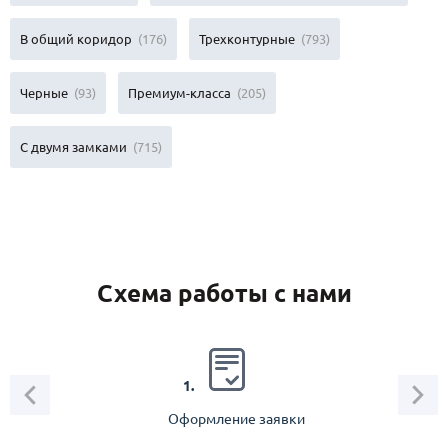
В общий коридор
(176)
Трехконтурные
(793)
Черные
(93)
Премиум-класса
(205)
С двумя замками
(715)
Схема работы с нами
2.
1.
Оформление заявки
Зам
спец