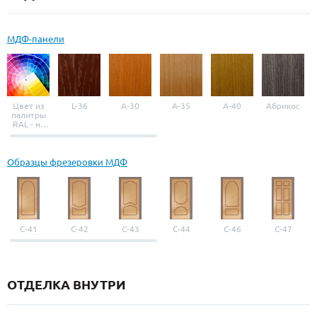
МДФ-панели
Цвет из
L-36
A-30
A-35
A-40
Абрикос
палитры
RAL - на
выбор
Образцы фрезеровки МДФ
С-41
С-42
С-43
С-44
С-46
С-47
ОТДЕЛКА ВНУТРИ