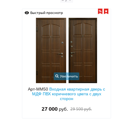
Быстрый просмотр
Быс
Увеличить
ерь с
Арт-ММ24
Входная дверь с порошковым
Арт
вух
напылением «серый шелк» и МДФ ПВХ
кор
для квартиры
«а
33 000
руб.