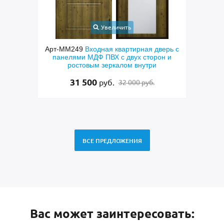
Увеличить
верь с
Арт-ММ237
Входная дверь с порошковым
Арт-
он и
окрашиванием коричневого цвета и МДФ
с кор
с овальным зеркалом
27 500
руб.
28 500 руб.
ВСЕ ПРЕДЛОЖЕНИЯ
Вас может заинтересовать: