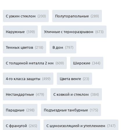
С узким стеклом
(200)
Полуторапольные
(289)
Наружные
(599)
Уличные с терморазрывом
(673)
Темных цветов
(218)
В дом
(797)
С толщиной металла 2 мм
(609)
Широкие
(344)
4-го класса защиты
(499)
Цвета венге
(23)
Нестандартные
(479)
С ковкой и стеклом
(384)
Парадные
(298)
Подъездные тамбурные
(175)
С фрамугой
(265)
С шумоизоляцией и утеплением
(747)