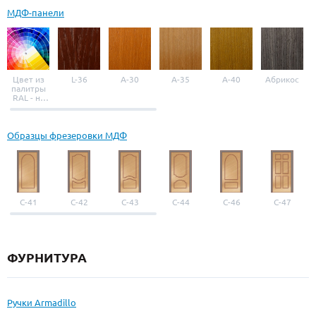
МДФ-панели
Цвет из
L-36
A-30
A-35
A-40
Абрикос
палитры
RAL - на
выбор
Образцы фрезеровки МДФ
С-41
С-42
С-43
С-44
С-46
С-47
ФУРНИТУРА
Ручки Armadillo