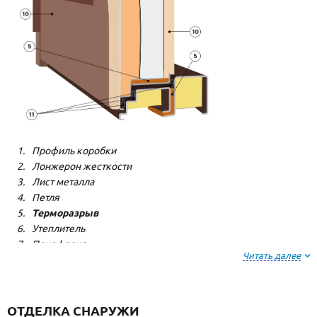
Профиль коробки
Лонжерон жесткости
Лист металла
Петля
Терморазрыв
Утеплитель
Пенофлекс
Читать далее
Пенополистерол
Декоративная панель
Декоративная панель
Резиновый уплотнитель
ОТДЕЛКА СНАРУЖИ