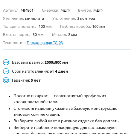
Артикул:
ММ861
Снаружи:
МДФ
Внутри:
МДФ
О НАС
Утепление:
минплита
Уплотнение:
3 контура
КОНТАКТЫ
Толщина полотна:
100 мм
Глубина короба:
160 мм
Высота порога:
50 мм
Металл:
2 мм
Технология:
Терморазрыв ТД-03
Металлические двери от производителя с доставкой и установкой в
Москве и МО
НАЙТИ:
Базовый размер:
2000х800 мм
ПН-СБ - с 9:00 до 21:00, ВС - до 19:00
Срок изготовления:
от 4 дней
+7 (495) 411-44-41
Гарантия:
5 лет
INFO@META-M.RU
Полотно и каркас — сложногнутый профиль из
холоднокатаной стали.
ЗАПРОСИТЬ РАСЧЕТ
Стоимость изделия указана за базовую конструкцию
типовой комплектации.
Каталог
Распродажа
Как купить
Выберите любой цвет и рисунок отделки без доплаты.
Выберите наиболее подходящую для вас замковую
Записаться на замер
систему, фурнитуру и дополнительные элементы двери из