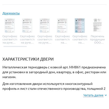
Документы
Сертификат
Сертификат
Сертификат
Сертификат
Сертификат
Перечень
соответствия
соответствия
соответствия
соответствия
соответствия
продукции
на ручки и
на ручки-
на ручки-
на
на
ООО
броненакладки
защелки
защелки
дверные
уплотнители
«УЗК», не
«Armadillo»
«Fuaro»
«Punto»
доводчики
«Schlegel
требующей
«Ajax»
Q-Lon»
сертификаци
ХАРАКТЕРИСТИКИ ДВЕРИ
Металлическая термодверь с ковкой арт. ММ861 предназначена
для установки в загородный дом, квартиру, в офис, ресторан или
магазин.
Для изготовления двери используется многоконтурный
профиль и лист стали отечественного производства, толщиной 2
мм. Готовая конструкция имеет необходимую жесткость и
Читать далее
устойчивость к силовому взлому.
Отделка снаружи МДФ, внутри МДФ. Выбирайте цвет и фактуру