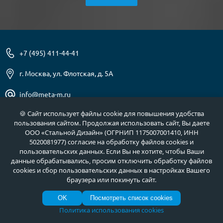
+7 (495) 411-44-41
г. Москва, ул. Флотская, д. 5А
info@meta-m.ru
🍪 Сайт использует файлы cookie для повышения удобства
Найти:
пользования сайтом. Продолжая использовать сайт, Вы даете
ООО «Стальной Дизайн» (ОГРНИП 1175007001410, ИНН
5020081977) согласие на обработку файлов cookies и
пользовательских данных. Если Вы не хотите, чтобы Ваши
О нас
Услуги
данные обрабатывались, просим отключить обработку файлов
cookies и сбор пользовательских данных в настройках Вашего
Отзывы
Как купить
браузера или покинуть сайт.
Полезное
Документы
OK
Посмотреть список cookies
Новости
Фото продукции
Политика использования cookies
Контакты
Гарантии и возврат