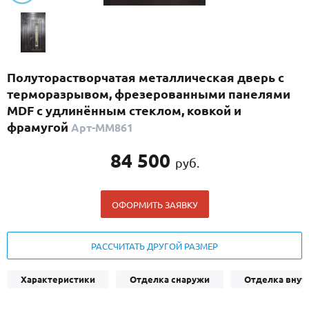
С реечным дизайном
(29)
ПО НАЗНАЧЕНИЮ
ПО ОСОБЕННОСТЯМ
Полуторастворчатая металлическая дверь с
ПО КОНСТРУКЦИИ
терморазрывом, фрезерованными панелями
MDF с удлинённым стеклом, ковкой и
фрамугой
Арт-ММ861
Популярные двери
Двери со скидкой
84 500
руб.
ДВЕРИ С ТЕРМОРАЗРЫВОМ
ОФОРМИТЬ ЗАЯВКУ
ГАЛЕРЕЯ
РАССЧИТАТЬ ДРУГОЙ РАЗМЕР
ОПЛАТА
ДОСТАВКА
Характеристики
Отделка снаружи
Отделка внут
УСТАНОВКА