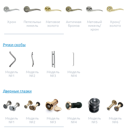
Хром
Пепельный
Матовое
Античная
Матовый
Хром/
никель
золото
бронза
никель/
золото
хром
Ручки-скобы
Модель
Модель
Модель
Модель
№1
№2
№3
№4
Дверные глазки
Модель
Модель
Модель
Модель
Модель
Модель
№1
№2
№3
№4
№5
№6