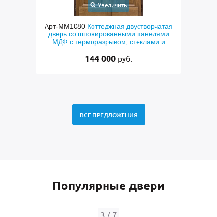
Увеличить
чатая
Арт-ММ578
Входная утепленная дверь с
Арт
лями
терморазрывом, белыми наличниками,
дверь
и и
коричневыми плитами МДФ (окрас по
фр
RAL) и стеклом
48 500
руб.
ВСЕ ПРЕДЛОЖЕНИЯ
Популярные двери
4
/
7