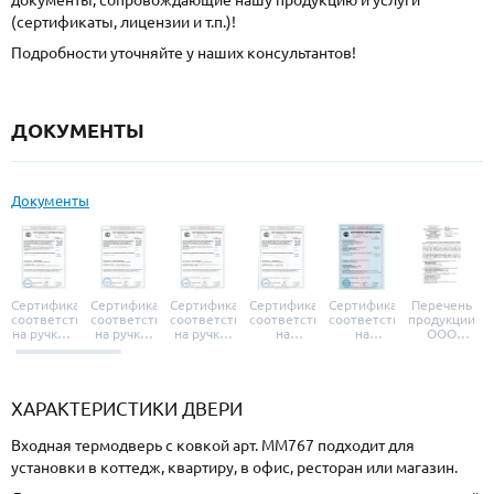
документы, сопровождающие нашу продукцию и услуги
(сертификаты, лицензии и т.п.)!
Подробности уточняйте у наших консультантов!
ДОКУМЕНТЫ
Документы
Сертификат
Сертификат
Сертификат
Сертификат
Сертификат
Перечень
соответствия
соответствия
соответствия
соответствия
соответствия
продукции
на ручки и
на ручки-
на ручки-
на
на
ООО
броненакладки
защелки
защелки
дверные
уплотнители
«УЗК», не
«Armadillo»
«Fuaro»
«Punto»
доводчики
«Schlegel
требующей
«Ajax»
Q-Lon»
сертификаци
ХАРАКТЕРИСТИКИ ДВЕРИ
Входная термодверь с ковкой арт. ММ767 подходит для
установки в коттедж, квартиру, в офис, ресторан или магазин.