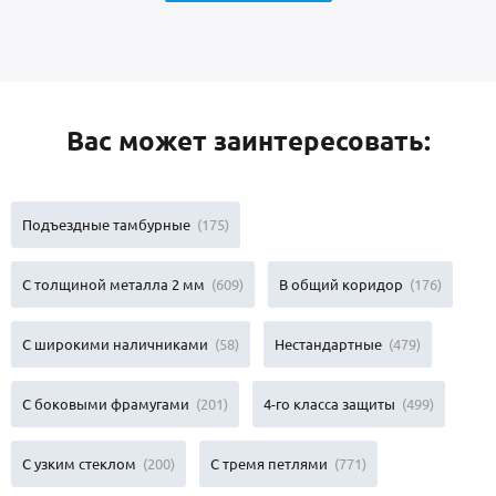
Вас может заинтересовать:
Подъездные тамбурные
(175)
С толщиной металла 2 мм
(609)
В общий коридор
(176)
С широкими наличниками
(58)
Нестандартные
(479)
С боковыми фрамугами
(201)
4-го класса защиты
(499)
С узким стеклом
(200)
С тремя петлями
(771)