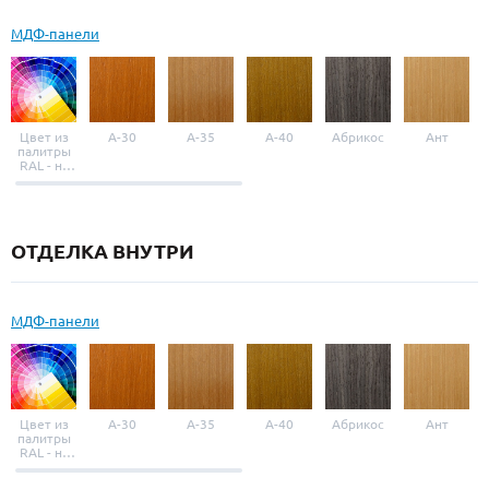
МДФ-панели
Цвет из
A-30
A-35
A-40
Абрикос
Ант
палитры
RAL - на
выбор
ОТДЕЛКА ВНУТРИ
МДФ-панели
Цвет из
A-30
A-35
A-40
Абрикос
Ант
палитры
RAL - на
выбор