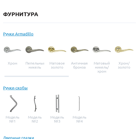
ФУРНИТУРА
Ручки Armadillo
Хром
Пепельный
Матовое
Античная
Матовый
Хром/
никель
золото
бронза
никель/
золото
хром
Ручки-скобы
Модель
Модель
Модель
Модель
№1
№2
№3
№4
Дверные глазки