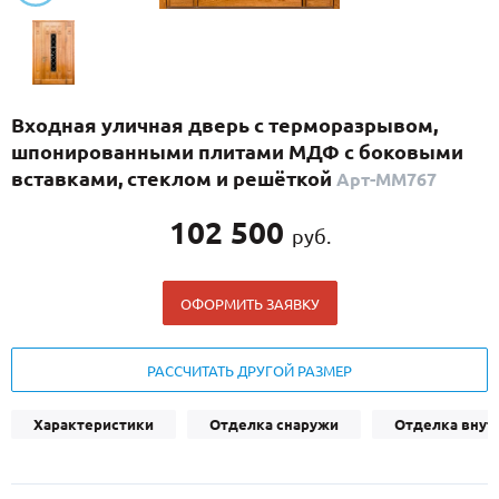
С реечным дизайном
(29)
ПО НАЗНАЧЕНИЮ
ПО ОСОБЕННОСТЯМ
Входная уличная дверь с терморазрывом,
ПО КОНСТРУКЦИИ
шпонированными плитами МДФ с боковыми
вставками, стеклом и решёткой
Арт-ММ767
Популярные двери
102 500
руб.
Двери со скидкой
ОФОРМИТЬ ЗАЯВКУ
ДВЕРИ С ТЕРМОРАЗРЫВОМ
ГАЛЕРЕЯ
РАССЧИТАТЬ ДРУГОЙ РАЗМЕР
ОПЛАТА
Характеристики
Отделка снаружи
Отделка внут
ДОСТАВКА
УСТАНОВКА