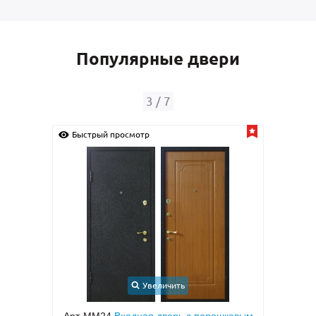
Популярные двери
4
/
7
Быстрый просмотр
Быс
Увеличить