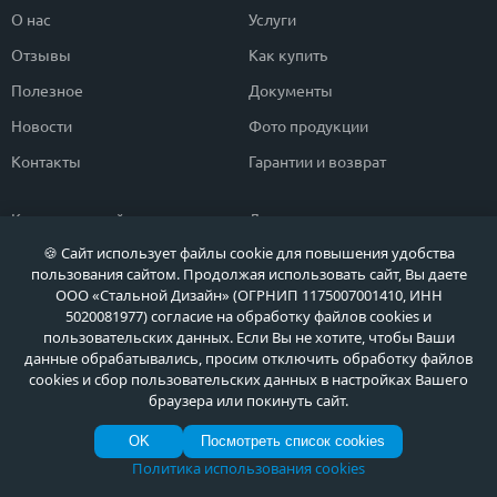
О нас
Услуги
Отзывы
Как купить
Полезное
Документы
Новости
Фото продукции
Контакты
Гарантии и возврат
Каталог дверей
Двери в дом
🍪 Сайт использует файлы cookie для повышения удобства
Двери со скидкой
Парадные двери
пользования сайтом. Продолжая использовать сайт, Вы даете
Популярные двери
Двери в квартиру
ООО «Стальной Дизайн» (ОГРНИП 1175007001410, ИНН
5020081977) согласие на обработку файлов cookies и
Быстрый подбор двери
Тамбурные двери
пользовательских данных. Если Вы не хотите, чтобы Ваши
данные обрабатывались, просим отключить обработку файлов
Двери класса ЭКОНОМ
Противопожарные двери
cookies и сбор пользовательских данных в настройках Вашего
браузера или покинуть сайт.
OK
Посмотреть список cookies
Политика обработки персональных данных
Политика обработки файлов Cookie
Политика использования cookies
© МЕТА ДВЕРИ, Входные металлические двери в Москве и Московской области
по выгодным ценам, 2026 г.