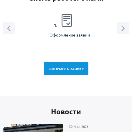
2.
1.
Оформление заявки
Зам
спец
ОФОРМИТЬ ЗАЯВКУ
Новоcти
30 Июл 2026