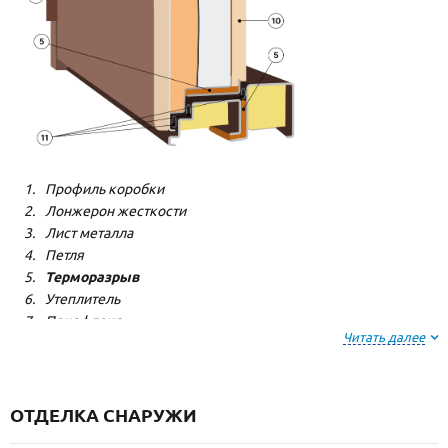
Профиль коробки
Лонжерон жесткости
Лист металла
Петля
Терморазрыв
Утеплитель
Пенофлекс
Читать далее
Пенополистерол
Декоративная панель
Декоративная панель
Резиновый уплотнитель
ОТДЕЛКА СНАРУЖИ