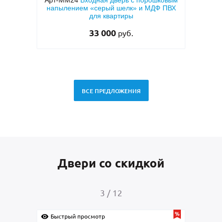
шковым
Арт-ММ1570
Входная дверь с
Арт-
Ф ПВХ
металлофиленкой, бугельной ручкой и
темно-серым порошковым покрытием
RAL 7021
45 000
руб.
ВСЕ ПРЕДЛОЖЕНИЯ
Двери со скидкой
4
/
12
Быстрый просмотр
Быс