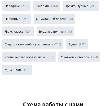
Парадные
(298)
Широкие
(344)
Трехконтурные
(793)
Наружные
(599)
С имитацией дерева
(96)
Люкс-класса
(124)
Входные группы
(190)
С шумоизоляцией и утеплением
(747)
В дом
(797)
Уличные с терморазрывом
(673)
С ковкой и стеклом
(384)
МДФ шпон
(119)
Схема работы с нами