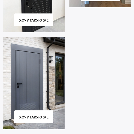
ХОЧУ ТАКУЮ ЖЕ
ХОЧУ ТАКУЮ ЖЕ