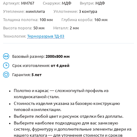
Артикул:
ММ767
Снаружи:
МДФ
Внутри:
МДФ
О НАС
Утепление:
минплита
Уплотнение:
3 контура
Толщина полотна:
100 мм
Глубина короба:
160 мм
КОНТАКТЫ
Высота порога:
50 мм
Металл:
2 мм
Технология:
Терморазрыв ТД-03
Металлические двери от производителя с доставкой и установкой в
Москве и МО
Базовый размер:
2000х800 мм
НАЙТИ:
Срок изготовления:
от 4 дней
ПН-СБ - с 9:00 до 21:00, ВС - до 19:00
Гарантия:
5 лет
+7 (495) 411-44-41
Полотно и каркас — сложногнутый профиль из
INFO@META-M.RU
холоднокатаной стали.
Стоимость изделия указана за базовую конструкцию
ЗАПРОСИТЬ РАСЧЕТ
типовой комплектации.
Выберите любой цвет и рисунок отделки без доплаты.
Каталог
Распродажа
Как купить
Выберите наиболее подходящую для вас замковую
систему, фурнитуру и дополнительные элементы двери из
Записаться на замер
нашего каталога — для уточнения стоимости и сроков