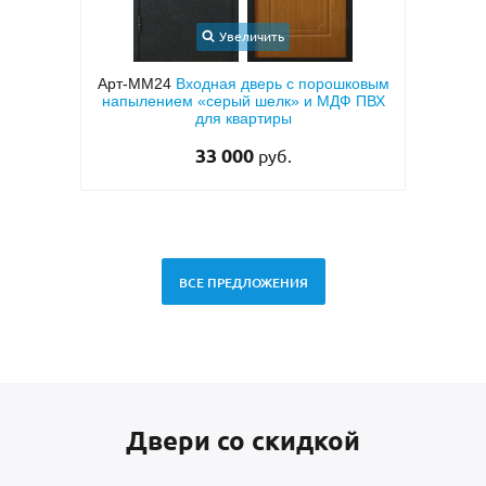
Увеличить
Арт-ММ24
Входная дверь с порошковым
Арт-ММ95
Вх
напылением «серый шелк» и МДФ ПВХ
коричневым
для квартиры
«антик», б
те
33 000
руб.
ВСЕ ПРЕДЛОЖЕНИЯ
Двери со скидкой