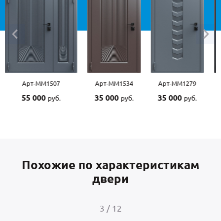
Арт-ММ1507
Арт-ММ1534
Арт-ММ1279
Ар
55 000
35 000
35 000
45
руб.
руб.
руб.
Похожие по характеристикам
двери
4
/
12