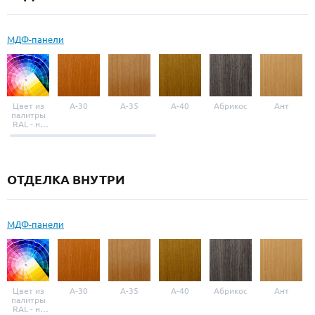
МДФ-панели
Цвет из
A-30
A-35
A-40
Абрикос
Ант
палитры
RAL - на
выбор
ОТДЕЛКА ВНУТРИ
МДФ-панели
Цвет из
A-30
A-35
A-40
Абрикос
Ант
палитры
RAL - на