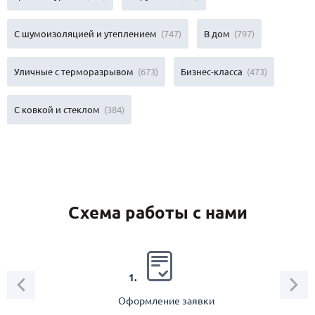
С шумоизоляцией и утеплением
(747)
В дом
(797)
Уличные с терморазрывом
(673)
Бизнес-класса
(473)
С ковкой и стеклом
(384)
Схема работы с нами
2.
1.
Оформление заявки
Зам
спец