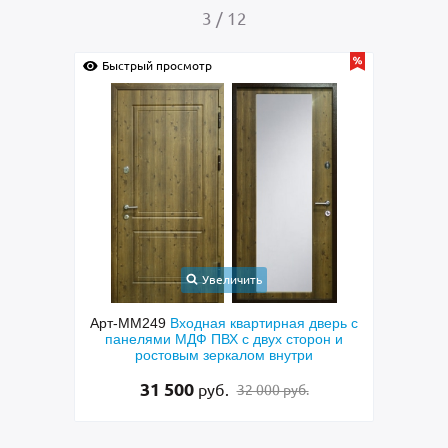
4
/
12
Быстрый просмотр
Быстрый прос
Увеличить
Арт-ММ249
Входная квартирная дверь с
Арт-ММ289
М
панелями МДФ ПВХ с двух сторон и
техническая 
ростовым зеркалом внутри
скобой и зеле
31 500
30 0
руб.
32 000 руб.