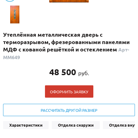
С реечным дизайном
(29)
ПО НАЗНАЧЕНИЮ
ПО ОСОБЕННОСТЯМ
Утеплённая металлическая дверь с
ПО КОНСТРУКЦИИ
терморазрывом, фрезерованными панелями
МДФ с кованой решёткой и остеклением
Арт-
ММ649
Популярные двери
Двери со скидкой
48 500
руб.
ДВЕРИ С ТЕРМОРАЗРЫВОМ
ОФОРМИТЬ ЗАЯВКУ
ГАЛЕРЕЯ
РАССЧИТАТЬ ДРУГОЙ РАЗМЕР
ОПЛАТА
ДОСТАВКА
Характеристики
Отделка снаружи
Отделка внут
УСТАНОВКА