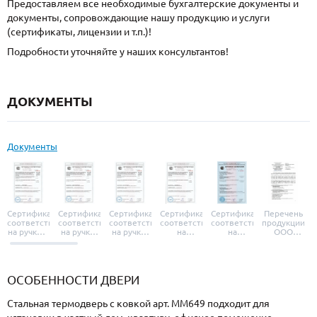
Предоставляем все необходимые бухгалтерские документы и
документы, сопровождающие нашу продукцию и услуги
(сертификаты, лицензии и т.п.)!
Подробности уточняйте у наших консультантов!
ДОКУМЕНТЫ
Документы
Сертификат
Сертификат
Сертификат
Сертификат
Сертификат
Перечень
соответствия
соответствия
соответствия
соответствия
соответствия
продукции
на ручки и
на ручки-
на ручки-
на
на
ООО
броненакладки
защелки
защелки
дверные
уплотнители
«УЗК», не
«Armadillo»
«Fuaro»
«Punto»
доводчики
«Schlegel
требующей
«Ajax»
Q-Lon»
сертификаци
ОСОБЕННОСТИ ДВЕРИ
Стальная термодверь с ковкой арт. ММ649 подходит для