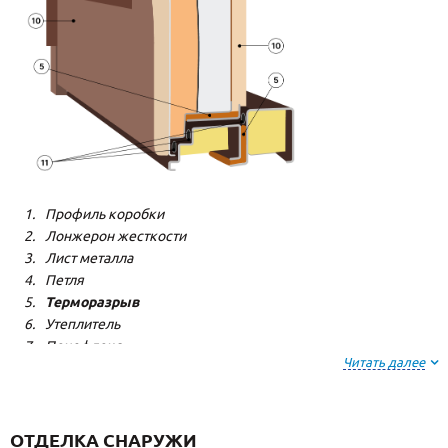
Профиль коробки
Лонжерон жесткости
Лист металла
Петля
Терморазрыв
Утеплитель
Пенофлекс
Читать далее
Пенополистерол
Декоративная панель
Декоративная панель
Резиновый уплотнитель
ОТДЕЛКА СНАРУЖИ