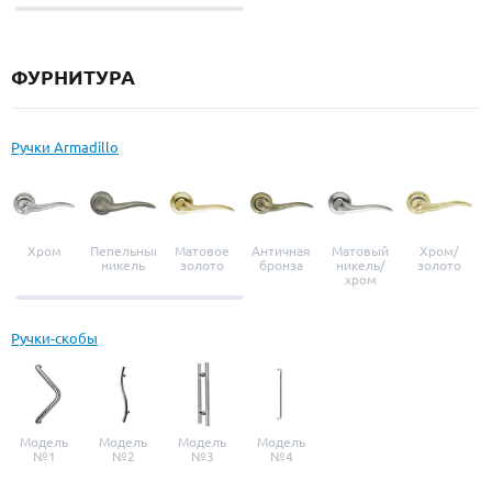
выбор
ФУРНИТУРА
Ручки Armadillo
Хром
Пепельный
Матовое
Античная
Матовый
Хром/
никель
золото
бронза
никель/
золото
хром
Ручки-скобы
Модель
Модель
Модель
Модель
№1
№2
№3
№4