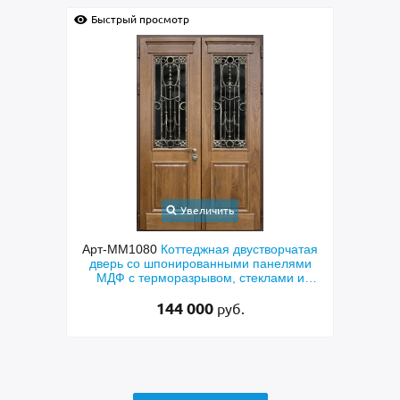
Быстрый просмотр
Быстрый просмо
Увеличить
Арт-ММ1080
Коттеджная двустворчатая
Арт-ММ578
Вход
дверь со шпонированными панелями
терморазрывом
МДФ с терморазрывом, стеклами и
коричневыми п
коваными решетками
RAL
144 000
4
руб.