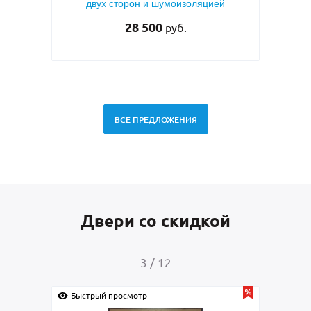
й
металлофиленкой, бугельной ручкой и
напы
темно-серым порошковым покрытием
RAL 7021
45 000
руб.
ВСЕ ПРЕДЛОЖЕНИЯ
Двери со скидкой
4
/
12
Быстрый просмотр
Быс