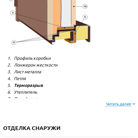
Профиль коробки
Лонжерон жесткости
Лист металла
Петля
Терморазрыв
Утеплитель
Пенофлекс
Читать далее
Пенополистерол
Декоративная панель
Декоративная панель
Резиновый уплотнитель
ОТДЕЛКА СНАРУЖИ