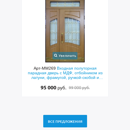
Увеличить
ая
Арт-ММ282
Металлическая однопольная
ом из
серая техническая дверь с полимерной
пол
й и
покраской
МДФ к
лату
15 000
руб.
10 500 руб.
ВСЕ ПРЕДЛОЖЕНИЯ