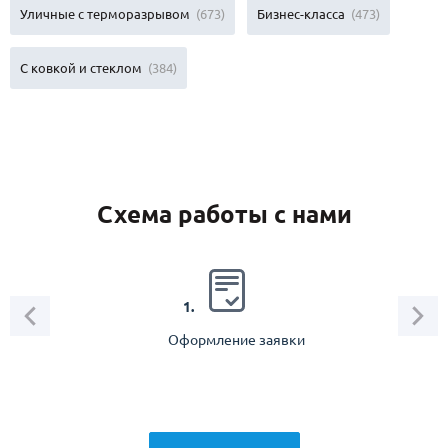
Уличные с терморазрывом
(673)
Бизнес-класса
(473)
С ковкой и стеклом
(384)
Схема работы с нами
2.
1.
Оформление заявки
Зам
спец