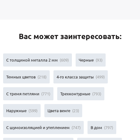
Вас может заинтересовать:
С толщиной металла 2 мм
(609)
Черные
(93)
Темных цветов
(218)
4-го класса защиты
(499)
С тремя петлями
(771)
Трехконтурные
(793)
Наружные
(599)
Цвета венге
(23)
С шумоизоляцией и утеплением
(747)
В дом
(797)