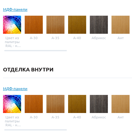
МДФ-панели
Цвет из
A-30
A-35
A-40
Абрикос
Ант
палитры
RAL - на
выбор
ОТДЕЛКА ВНУТРИ
МДФ-панели
Цвет из
A-30
A-35
A-40
Абрикос
Ант
палитры
RAL - на
выбор