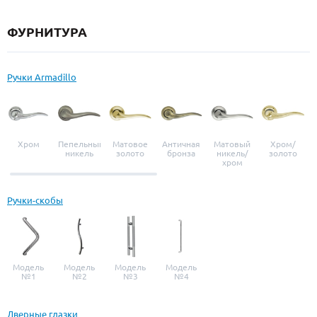
ФУРНИТУРА
Ручки Armadillo
Хром
Пепельный
Матовое
Античная
Матовый
Хром/
никель
золото
бронза
никель/
золото
хром
Ручки-скобы
Модель
Модель
Модель
Модель
№1
№2
№3
№4
Дверные глазки