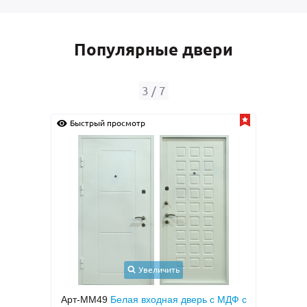
Популярные двери
4
/
7
Быстрый просмотр
Быс
Увеличить
 МДФ с
Арт-ММ1573
Входная дверь с
Арт-