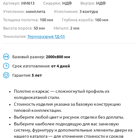
Артикул:
ММ613
Снаружи:
МДФ
Внутри:
МДФ
О НАС
Утепление:
минплита
Уплотнение:
3 контура
Толщина полотна:
100 мм
Глубина короба:
160 мм
КОНТАКТЫ
Высота порога:
50 мм
Металл:
2 мм
Технология:
Терморазрыв ТД-03
Металлические двери от производителя с доставкой и установкой в
Москве и МО
Базовый размер:
2000х800 мм
НАЙТИ:
Срок изготовления:
от 4 дней
ПН-СБ - с 9:00 до 21:00, ВС - до 19:00
Гарантия:
5 лет
+7 (495) 411-44-41
Полотно и каркас — сложногнутый профиль из
INFO@META-M.RU
холоднокатаной стали.
Стоимость изделия указана за базовую конструкцию
ЗАПРОСИТЬ РАСЧЕТ
типовой комплектации.
Выберите любой цвет и рисунок отделки без доплаты.
Каталог
Распродажа
Как купить
Выберите наиболее подходящую для вас замковую
систему, фурнитуру и дополнительные элементы двери из
Записаться на замер
нашего каталога — для уточнения стоимости и сроков