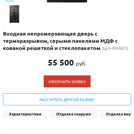
С реечным дизайном
(29)
ПО НАЗНАЧЕНИЮ
ПО ОСОБЕННОСТЯМ
Входная непромерзающая дверь с
ПО КОНСТРУКЦИИ
терморазрывом, серыми панелями МДФ с
кованой решеткой и стеклопакетом
Арт-ММ613
Популярные двери
55 500
руб.
Двери со скидкой
ОФОРМИТЬ ЗАЯВКУ
ДВЕРИ С ТЕРМОРАЗРЫВОМ
ГАЛЕРЕЯ
РАССЧИТАТЬ ДРУГОЙ РАЗМЕР
ОПЛАТА
Характеристики
Отделка снаружи
Отделка внут
ДОСТАВКА
УСТАНОВКА