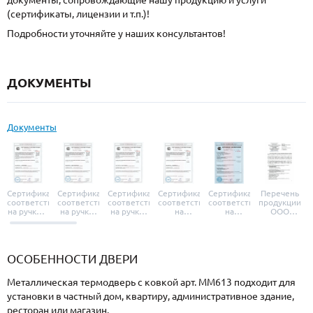
документы, сопровождающие нашу продукцию и услуги
(сертификаты, лицензии и т.п.)!
Подробности уточняйте у наших консультантов!
ДОКУМЕНТЫ
Документы
Сертификат
Сертификат
Сертификат
Сертификат
Сертификат
Перечень
соответствия
соответствия
соответствия
соответствия
соответствия
продукции
на ручки и
на ручки-
на ручки-
на
на
ООО
броненакладки
защелки
защелки
дверные
уплотнители
«УЗК», не
«Armadillo»
«Fuaro»
«Punto»
доводчики
«Schlegel
требующей
«Ajax»
Q-Lon»
сертификаци
ОСОБЕННОСТИ ДВЕРИ
Металлическая термодверь с ковкой арт. ММ613 подходит для
установки в частный дом, квартиру, административное здание,
ресторан или магазин.