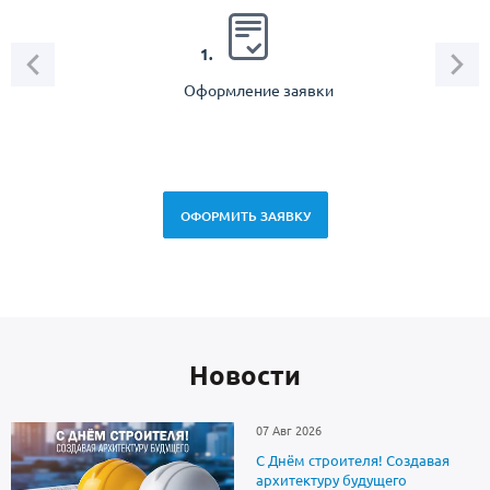
2.
1.
Оформление заявки
Зам
спец
ОФОРМИТЬ ЗАЯВКУ
Новоcти
07 Авг 2026
С Днём строителя! Создавая
архитектуру будущего