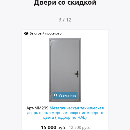
Двери со скидкой
4
/
12
Быстрый просмотр
Быст
Увеличить
евая
Арт-ММ299
Металлическая техническая
Арт-
дверь с полимерным покрытием серого
техни
цвета (подбор по RAL)
скобой
15 000
руб.
12 500 руб.