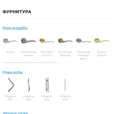
ФУРНИТУРА
Ручки Armadillo
Хром
Пепельный
Матовое
Античная
Матовый
Хром/
никель
золото
бронза
никель/
золото
хром
Ручки-скобы
Модель
Модель
Модель
Модель
№1
№2
№3
№4
Дверные глазки