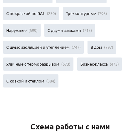
С покраской по RAL
(230)
Трехконтурные
(793)
Наружные
(599)
С двумя замками
(715)
С шумоизоляцией и утеплением
(747)
В дом
(797)
Уличные с терморазрывом
(673)
Бизнес-класса
(473)
С ковкой и стеклом
(384)
Схема работы с нами