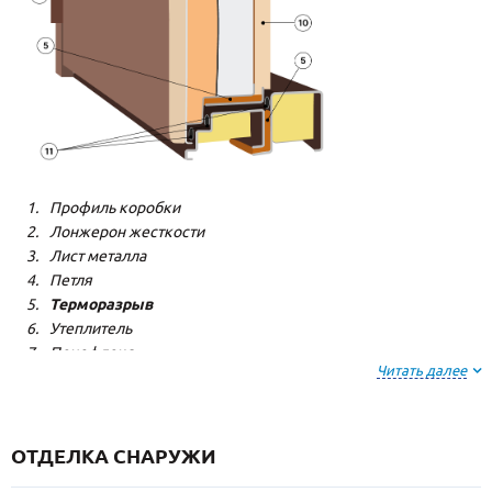
Профиль коробки
Лонжерон жесткости
Лист металла
Петля
Терморазрыв
Утеплитель
Пенофлекс
Читать далее
Пенополистерол
Декоративная панель
Декоративная панель
Резиновый уплотнитель
ОТДЕЛКА СНАРУЖИ