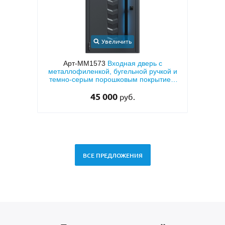
Увеличить
Арт-ММ1573
Входная дверь с
Арт-ММ5
металлофиленкой, бугельной ручкой и
МДФ ПВХ
темно-серым порошковым покрытием
RAL 7021
45 000
27
руб.
ВСЕ ПРЕДЛОЖЕНИЯ