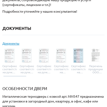
документы, сопровождающие нашу продукцию и услуги
(сертификаты, лицензии и т.п.)!
Подробности уточняйте у наших консультантов!
ДОКУМЕНТЫ
Документы
Сертификат
Сертификат
Сертификат
Сертификат
Сертификат
Перечень
соответствия
соответствия
соответствия
соответствия
соответствия
продукции
на ручки и
на ручки-
на ручки-
на
на
ООО
броненакладки
защелки
защелки
дверные
уплотнители
«УЗК», не
«Armadillo»
«Fuaro»
«Punto»
доводчики
«Schlegel
требующей
«Ajax»
Q-Lon»
сертификаци
ОСОБЕННОСТИ ДВЕРИ
Металлическая термодверь с ковкой арт. ММ547 предназначена
для установки в загородный дом, квартиру, в офис, кафе или
магазин.