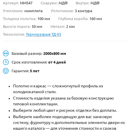
Артикул:
ММ547
Снаружи:
МДФ
Внутри:
МДФ
О НАС
Утепление:
минплита
Уплотнение:
3 контура
Толщина полотна:
100 мм
Глубина короба:
160 мм
КОНТАКТЫ
Высота порога:
50 мм
Металл:
2 мм
Технология:
Терморазрыв ТД-03
Металлические двери от производителя с доставкой и установкой в
Москве и МО
Базовый размер:
2000х800 мм
НАЙТИ:
Срок изготовления:
от 4 дней
ПН-СБ - с 9:00 до 21:00, ВС - до 19:00
Гарантия:
5 лет
+7 (495) 411-44-41
Полотно и каркас — сложногнутый профиль из
INFO@META-M.RU
холоднокатаной стали.
Стоимость изделия указана за базовую конструкцию
ЗАПРОСИТЬ РАСЧЕТ
типовой комплектации.
Выберите любой цвет и рисунок отделки без доплаты.
Каталог
Распродажа
Как купить
Выберите наиболее подходящую для вас замковую
систему, фурнитуру и дополнительные элементы двери из
Записаться на замер
нашего каталога — для уточнения стоимости и сроков