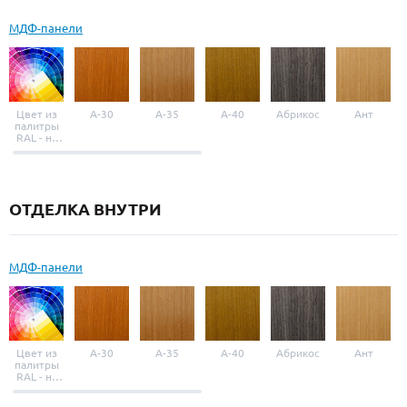
МДФ-панели
Цвет из
A-30
A-35
A-40
Абрикос
Ант
палитры
RAL - на
выбор
ОТДЕЛКА ВНУТРИ
МДФ-панели
Цвет из
A-30
A-35
A-40
Абрикос
Ант
палитры
RAL - на
выбор