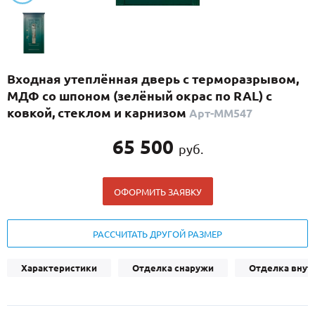
С реечным дизайном
(29)
ПО НАЗНАЧЕНИЮ
ПО ОСОБЕННОСТЯМ
Входная утеплённая дверь с терморазрывом,
ПО КОНСТРУКЦИИ
МДФ со шпоном (зелёный окрас по RAL) с
ковкой, стеклом и карнизом
Арт-ММ547
Популярные двери
65 500
руб.
Двери со скидкой
ОФОРМИТЬ ЗАЯВКУ
ДВЕРИ С ТЕРМОРАЗРЫВОМ
ГАЛЕРЕЯ
РАССЧИТАТЬ ДРУГОЙ РАЗМЕР
ОПЛАТА
Характеристики
Отделка снаружи
Отделка внут
ДОСТАВКА
УСТАНОВКА