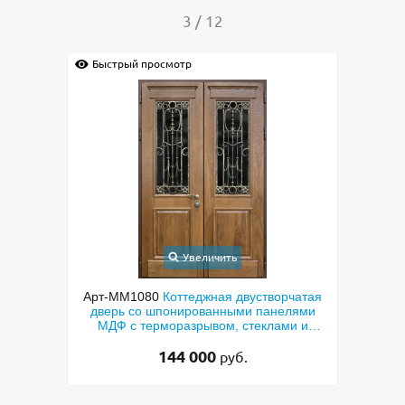
4
/
12
Быстрый просмотр
Быстрый 
Увеличить
ая
Арт-ММ1080
Коттеджная двустворчатая
Арт-ММ57
Ф
дверь со шпонированными панелями
термораз
МДФ с терморазрывом, стеклами и
коричнев
коваными решетками
144 000
руб.