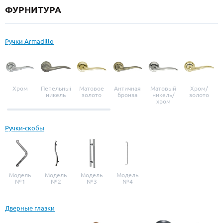
ФУРНИТУРА
Ручки Armadillo
Хром
Пепельный
Матовое
Античная
Матовый
Хром/
никель
золото
бронза
никель/
золото
хром
Ручки-скобы
Модель
Модель
Модель
Модель
№1
№2
№3
№4
Дверные глазки