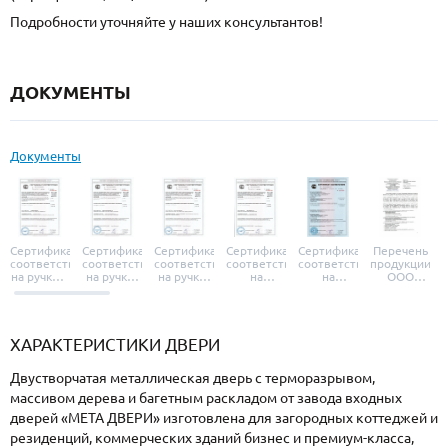
Подробности уточняйте у наших консультантов!
ДОКУМЕНТЫ
Документы
Сертификат
Сертификат
Сертификат
Сертификат
Сертификат
Перечень
соответствия
соответствия
соответствия
соответствия
соответствия
продукции
на ручки и
на ручки-
на ручки-
на
на
ООО
броненакладки
защелки
защелки
дверные
уплотнители
«УЗК», не
«Armadillo»
«Fuaro»
«Punto»
доводчики
«Schlegel
требующей
«Ajax»
Q-Lon»
сертификаци
ХАРАКТЕРИСТИКИ ДВЕРИ
Двустворчатая металлическая дверь с терморазрывом,
массивом дерева и багетным раскладом от завода входных
дверей «МЕТА ДВЕРИ» изготовлена для загородных коттеджей и
резиденций, коммерческих зданий бизнес и премиум-класса,