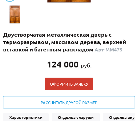
С реечным дизайном
(29)
ПО НАЗНАЧЕНИЮ
ПО ОСОБЕННОСТЯМ
Двустворчатая металлическая дверь с
ПО КОНСТРУКЦИИ
терморазрывом, массивом дерева, верхней
вставкой и багетным раскладом
Арт-ММ475
Популярные двери
124 000
руб.
Двери со скидкой
ОФОРМИТЬ ЗАЯВКУ
ДВЕРИ С ТЕРМОРАЗРЫВОМ
ГАЛЕРЕЯ
РАССЧИТАТЬ ДРУГОЙ РАЗМЕР
ОПЛАТА
Характеристики
Отделка снаружи
Отделка внут
ДОСТАВКА
УСТАНОВКА