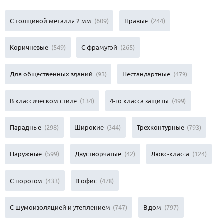
С толщиной металла 2 мм
(609)
Правые
(244)
Коричневые
(549)
С фрамугой
(265)
Для общественных зданий
(93)
Нестандартные
(479)
В классическом стиле
(134)
4-го класса защиты
(499)
Парадные
(298)
Широкие
(344)
Трехконтурные
(793)
Наружные
(599)
Двустворчатые
(42)
Люкс-класса
(124)
С порогом
(433)
В офис
(478)
С шумоизоляцией и утеплением
(747)
В дом
(797)