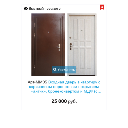
Быстрый просмотр
Быс
Увеличить
иру с
Арт-ММ1573
Входная дверь с
Арт-
тием
металлофиленкой, бугельной ручкой и
две
 (с
темно-серым порошковым покрытием
двух
RAL 7021
45 000
руб.