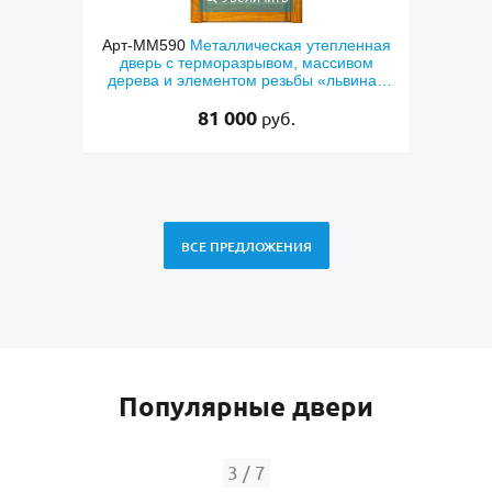
енная
Арт-ММ152
Широкая утепленная входная
Арт
вом
дверь с отделкой массивом дерева
дверь
виная
58 500
руб.
ВСЕ ПРЕДЛОЖЕНИЯ
Популярные двери
4
/
7