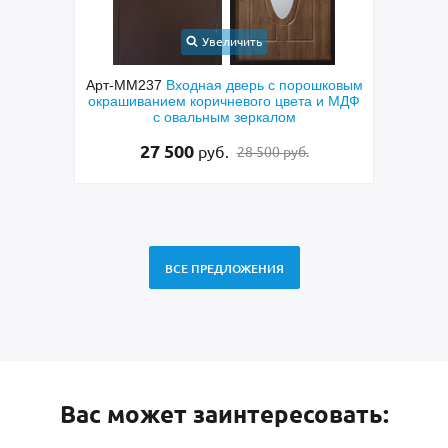
Увеличить
шковым
Арт-ММ267
Входная двустворчатая дверь
Арт-
 и МДФ
с коричневыми панелями МДФ, стеклами
двер
и арочной фрамугой
135 500
руб.
138 500 руб.
ВСЕ ПРЕДЛОЖЕНИЯ
Вас может заинтересовать: