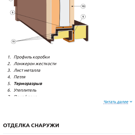
Профиль коробки
Лонжерон жесткости
Лист металла
Петля
Терморазрыв
Утеплитель
Пенофлекс
Читать далее
Пенополистерол
Декоративная панель
Декоративная панель
Резиновый уплотнитель
ОТДЕЛКА СНАРУЖИ