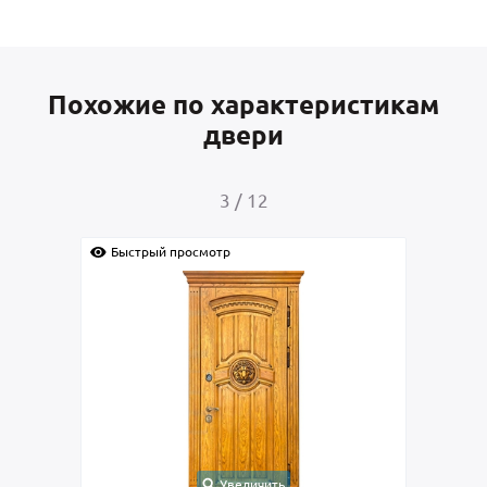
Похожие по характеристикам
двери
4
/
12
Быстрый просмотр
Быс
Увеличить