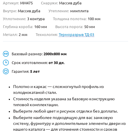
Артикул:
ММ475
Снаружи:
Массив дуба
О НАС
Внутри:
Массив дуба
Утепление:
минплита
Уплотнение:
3 контура
Толщина полотна:
100 мм
КОНТАКТЫ
Глубина короба:
160 мм
Высота порога:
50 мм
Металл:
2 мм
Технология:
Терморазрыв ТД-03
Металлические двери от производителя с доставкой и установкой в
Москве и МО
Базовый размер:
2000х800 мм
НАЙТИ:
Срок изготовления:
от 30 дн.
ПН-СБ - с 9:00 до 21:00, ВС - до 19:00
Гарантия:
5 лет
+7 (495) 411-44-41
Полотно и каркас — сложногнутый профиль из
INFO@META-M.RU
холоднокатаной стали.
Стоимость изделия указана за базовую конструкцию
ЗАПРОСИТЬ РАСЧЕТ
типовой комплектации.
Выберите любой цвет и рисунок отделки без доплаты.
Каталог
Распродажа
Как купить
Выберите наиболее подходящую для вас замковую
систему, фурнитуру и дополнительные элементы двери из
Записаться на замер
нашего каталога — для уточнения стоимости и сроков