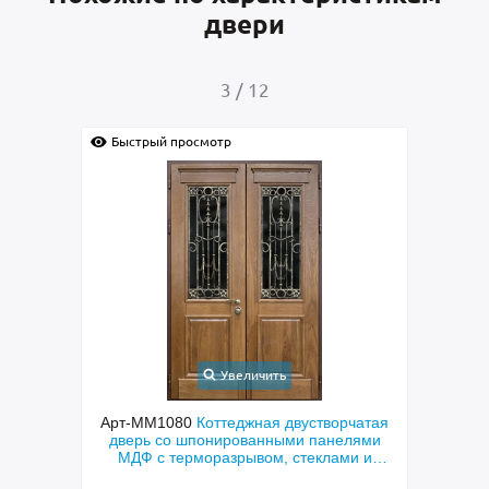
двери
4
/
12
й просмотр
Быстрый просмотр
Увеличить
Увеличить
1080
Коттеджная двустворчатая
Арт-ММ578
Входная утепле
 со шпонированными панелями
терморазрывом, белыми н
 терморазрывом, стеклами и
коричневыми плитами МД
коваными решетками
RAL) и стекло