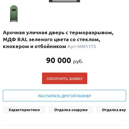
С реечным дизайном
(29)
ПО НАЗНАЧЕНИЮ
ПО ОСОБЕННОСТЯМ
Арочная уличная дверь с терморазрывом,
ПО КОНСТРУКЦИИ
МДФ RAL зеленого цвета со стеклом,
кнокером и отбойником
Арт-ММ1173
Популярные двери
90 000
руб.
Двери со скидкой
ОФОРМИТЬ ЗАЯВКУ
ДВЕРИ С ТЕРМОРАЗРЫВОМ
ГАЛЕРЕЯ
РАССЧИТАТЬ ДРУГОЙ РАЗМЕР
ОПЛАТА
Характеристики
Отделка снаружи
Отделка внут
ДОСТАВКА
УСТАНОВКА