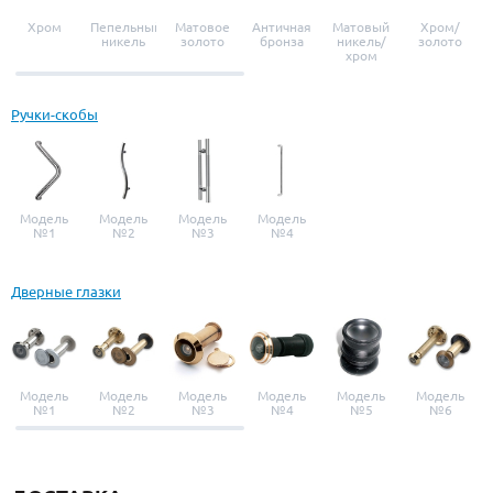
Хром
Пепельный
Матовое
Античная
Матовый
Хром/
никель
золото
бронза
никель/
золото
хром
Ручки-скобы
Модель
Модель
Модель
Модель
№1
№2
№3
№4
Дверные глазки
Модель
Модель
Модель
Модель
Модель
Модель
№1
№2
№3
№4
№5
№6