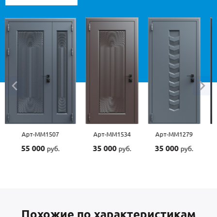
-ММ1507
Арт-ММ1534
Арт-ММ1279
Арт-ММ15
 000
35 000
35 000
45 000
руб.
руб.
руб.
ру
Похожие по характеристикам