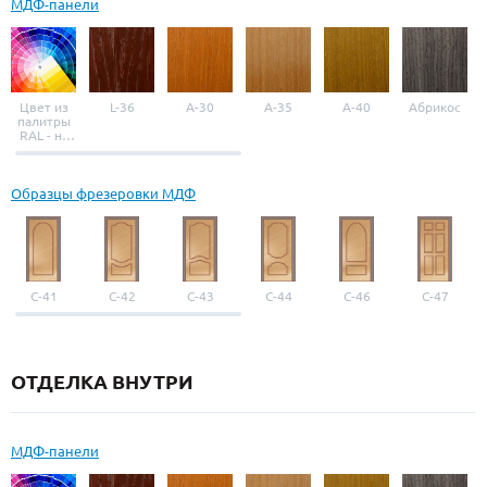
МДФ-панели
Цвет из
L-36
A-30
A-35
A-40
Абрикос
палитры
RAL - на
выбор
Образцы фрезеровки МДФ
С-41
С-42
С-43
С-44
С-46
С-47
ОТДЕЛКА ВНУТРИ
МДФ-панели