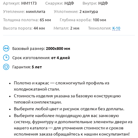
Артикул:
ММ1173
Снаружи:
МДФ
Внутри:
МДФ
О НАС
Утепление:
минплита
Уплотнение:
2 контура
Толщина полотна:
65 мм
Глубина короба:
100 мм
КОНТАКТЫ
Высота порога:
44 мм
Металл:
2 мм
Технология:
K-10
Металлические двери от производителя с доставкой и установкой в
Базовый размер:
2000х800 мм
Москве и МО
Срок изготовления:
от 4 дней
НАЙТИ:
Гарантия:
5 лет
ПН-СБ - с 9:00 до 21:00, ВС - до 19:00
+7 (495) 411-44-41
Полотно и каркас — сложногнутый профиль из
холоднокатаной стали.
INFO@META-M.RU
Стоимость изделия указана за базовую конструкцию
типовой комплектации.
ЗАПРОСИТЬ РАСЧЕТ
Выберите любой цвет и рисунок отделки без доплаты.
Выберите наиболее подходящую для вас замковую
систему, фурнитуру и дополнительные элементы двери из
Каталог
Распродажа
Как купить
нашего каталога — для уточнения стоимости и сроков
исполнения заказа обращайтесь к нашим консультантам!
Записаться на замер