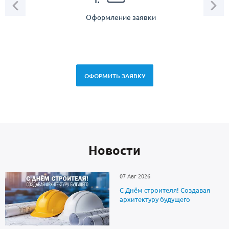
1.
Оформление заявки
Зам
спец
ОФОРМИТЬ ЗАЯВКУ
Новоcти
07 Авг 2026
С Днём строителя! Создавая
архитектуру будущего