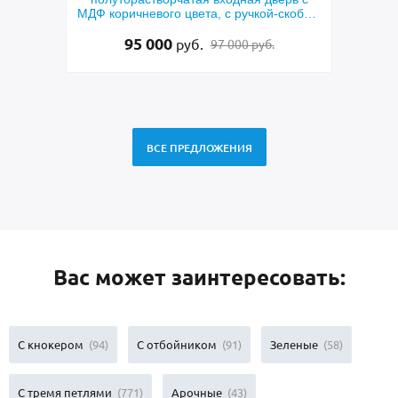
ричневого цвета, с ручкой-скобой,
скобой и зеленой порошк
ными отбойниками и остеклением
95 000
30 000
руб.
руб.
97 000 руб.
19 
ВСЕ ПРЕДЛОЖЕНИЯ
Вас может заинтересовать:
С кнокером
(94)
С отбойником
(91)
Зеленые
(58)
С тремя петлями
(771)
Арочные
(43)