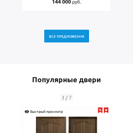
144 000
48 500
руб.
руб.
ВСЕ ПРЕДЛОЖЕНИЯ
Популярные двери
4
/
7
й просмотр
Быстрый просмотр