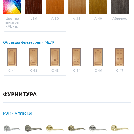
Цвет из
L-36
A-30
A-35
A-40
Абрикос
палитры
RAL - на
выбор
Образцы фрезеровки МДФ
С-41
С-42
С-43
С-44
С-46
С-47
ФУРНИТУРА
Ручки Armadillo