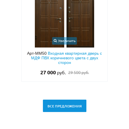
Увеличить
Увеличить
М50
Входная квартирная дверь с
Арт-ММ49
Белая входная д
ВХ коричневого цвета с двух
двух сторон и шумоиз
сторон
28 500
руб.
27 000
руб.
29 500 руб.
ВСЕ ПРЕДЛОЖЕНИЯ