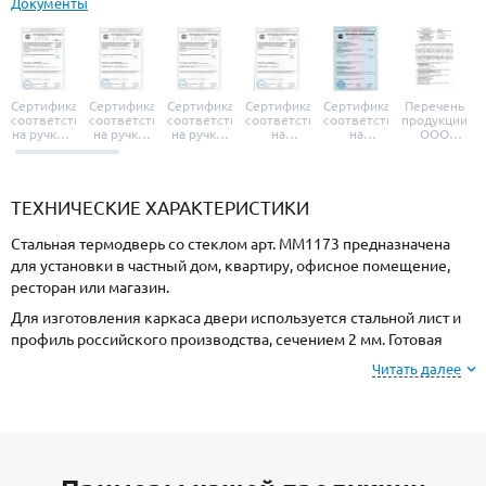
Документы
Сертификат
Сертификат
Сертификат
Сертификат
Сертификат
Перечень
соответствия
соответствия
соответствия
соответствия
соответствия
продукции
на ручки и
на ручки-
на ручки-
на
на
ООО
броненакладки
защелки
защелки
дверные
уплотнители
«УЗК», не
«Armadillo»
«Fuaro»
«Punto»
доводчики
«Schlegel
требующей
«Ajax»
Q-Lon»
сертификаци
ТЕХНИЧЕСКИЕ ХАРАКТЕРИСТИКИ
Стальная термодверь со стеклом арт. ММ1173 предназначена
для установки в частный дом, квартиру, офисное помещение,
ресторан или магазин.
Для изготовления каркаса двери используется стальной лист и
профиль российского производства, сечением 2 мм. Готовая
конструкция имеет необходимую жесткость и надежность.
Читать далее
Отделка снаружи МДФ, внутри МДФ. При заказе, можно
изменить цвет покрытия.
В базовую комплектацию входят: утеплитель полотна минплита
с низкой теплопроводностью и 2 контура уплотнения вокруг