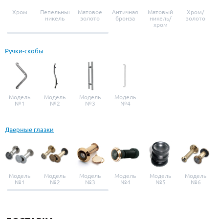
Хром
Пепельный
Матовое
Античная
Матовый
Хром/
никель
золото
бронза
никель/
золото
хром
Ручки-скобы
Модель
Модель
Модель
Модель
№1
№2
№3
№4
Дверные глазки
Модель
Модель
Модель
Модель
Модель
Модель
№1
№2
№3
№4
№5
№6