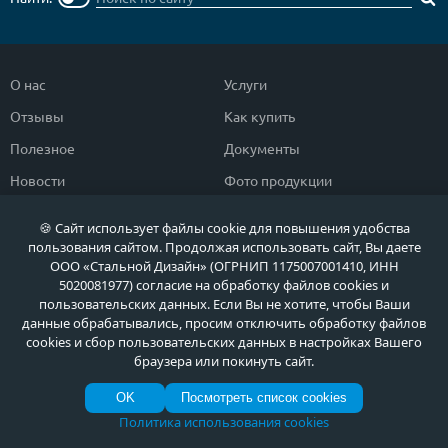
О нас
Услуги
Отзывы
Как купить
Полезное
Документы
Новости
Фото продукции
Контакты
Гарантии и возврат
🍪 Сайт использует файлы cookie для повышения удобства
пользования сайтом. Продолжая использовать сайт, Вы даете
ООО «Стальной Дизайн» (ОГРНИП 1175007001410, ИНН
Каталог дверей
Двери в дом
5020081977) согласие на обработку файлов cookies и
Двери со скидкой
Парадные двери
пользовательских данных. Если Вы не хотите, чтобы Ваши
данные обрабатывались, просим отключить обработку файлов
Популярные двери
Двери в квартиру
cookies и сбор пользовательских данных в настройках Вашего
браузера или покинуть сайт.
Быстрый подбор двери
Тамбурные двери
Двери класса ЭКОНОМ
Противопожарные двери
OK
Посмотреть список cookies
Политика использования cookies