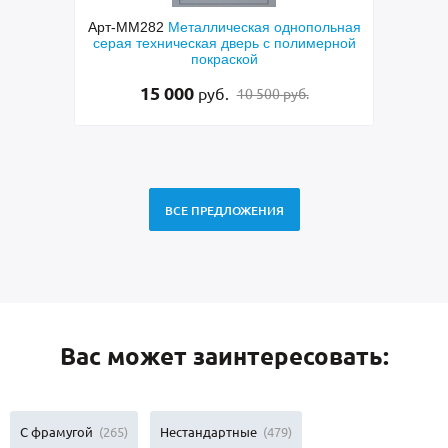
ческая
Арт-ММ282
Металлическая однопольная
А
ерого
серая техническая дверь с полимерной
пара
покраской
ла
15 000
руб.
10 500 руб.
ВСЕ ПРЕДЛОЖЕНИЯ
Вас может заинтересовать:
С фрамугой
(265)
Нестандартные
(479)