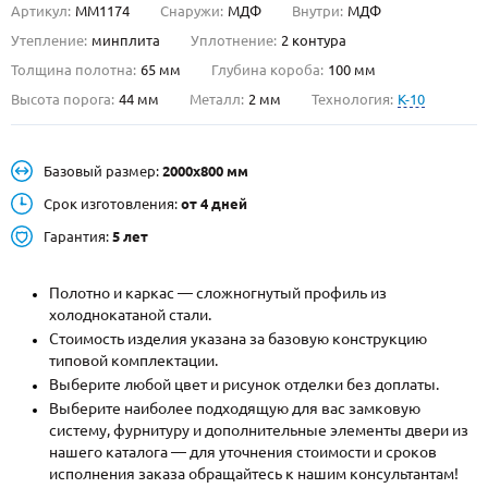
Артикул:
ММ1174
Снаружи:
МДФ
Внутри:
МДФ
О НАС
Утепление:
минплита
Уплотнение:
2 контура
Толщина полотна:
65 мм
Глубина короба:
100 мм
КОНТАКТЫ
Высота порога:
44 мм
Металл:
2 мм
Технология:
K-10
Металлические двери от производителя с доставкой и установкой в
Базовый размер:
2000х800 мм
Москве и МО
Срок изготовления:
от 4 дней
НАЙТИ:
Гарантия:
5 лет
ПН-СБ - с 9:00 до 21:00, ВС - до 19:00
+7 (495) 411-44-41
Полотно и каркас — сложногнутый профиль из
холоднокатаной стали.
INFO@META-M.RU
Стоимость изделия указана за базовую конструкцию
типовой комплектации.
ЗАПРОСИТЬ РАСЧЕТ
Выберите любой цвет и рисунок отделки без доплаты.
Выберите наиболее подходящую для вас замковую
систему, фурнитуру и дополнительные элементы двери из
Каталог
Распродажа
Как купить
нашего каталога — для уточнения стоимости и сроков
исполнения заказа обращайтесь к нашим консультантам!
Записаться на замер