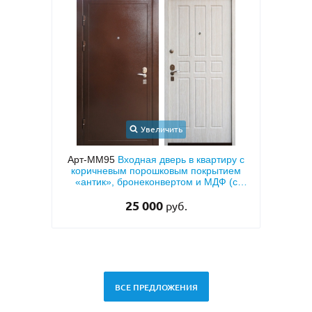
Увеличить
 МДФ с
Арт-ММ95
Входная дверь в квартиру с
й
коричневым порошковым покрытием
мета
«антик», бронеконвертом и МДФ (с
тем
теплоизоляцией)
25 000
руб.
ВСЕ ПРЕДЛОЖЕНИЯ