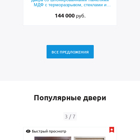
мным
МДФ с терморазрывом, стеклами и
кор
коваными решетками
144 000
руб.
ВСЕ ПРЕДЛОЖЕНИЯ
Популярные двери
3
/
7
Быстрый просмотр
Быс