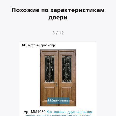
Похожие по характеристикам
двери
3
/
12
Быстрый просмотр
Быс
Увеличить
ходная
Арт-ММ1080
Коттеджная двустворчатая
Арт-
й МДФ
дверь со шпонированными панелями
терм