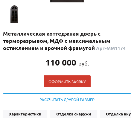
С реечным дизайном
(29)
ПО НАЗНАЧЕНИЮ
ПО ОСОБЕННОСТЯМ
Металлическая коттеджная дверь с
ПО КОНСТРУКЦИИ
терморазрывом, МДФ с максимальным
остеклением и арочной фрамугой
Арт-ММ1174
Популярные двери
110 000
руб.
Двери со скидкой
ОФОРМИТЬ ЗАЯВКУ
ДВЕРИ С ТЕРМОРАЗРЫВОМ
ГАЛЕРЕЯ
РАССЧИТАТЬ ДРУГОЙ РАЗМЕР
ОПЛАТА
Характеристики
Отделка снаружи
Отделка внут
ДОСТАВКА
УСТАНОВКА