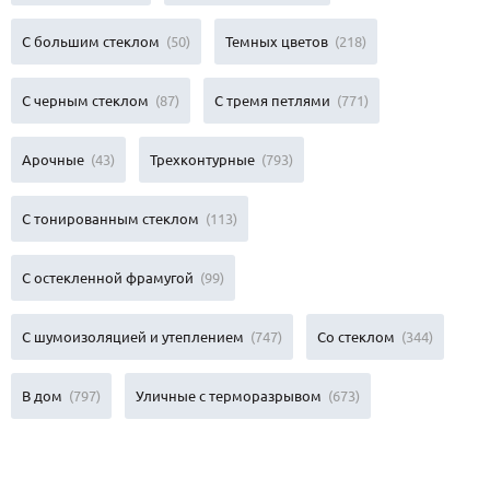
С большим стеклом
(50)
Темных цветов
(218)
С черным стеклом
(87)
С тремя петлями
(771)
Арочные
(43)
Трехконтурные
(793)
С тонированным стеклом
(113)
С остекленной фрамугой
(99)
С шумоизоляцией и утеплением
(747)
Со стеклом
(344)
В дом
(797)
Уличные с терморазрывом
(673)