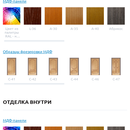
МДФ-панели
Цвет из
L-36
A-30
A-35
A-40
Абрикос
палитры
RAL - на
выбор
Образцы фрезеровки МДФ
С-41
С-42
С-43
С-44
С-46
С-47
ОТДЕЛКА ВНУТРИ
МДФ-панели