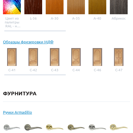
Цвет из
L-36
A-30
A-35
A-40
Абрикос
палитры
RAL - на
выбор
Образцы фрезеровки МДФ
С-41
С-42
С-43
С-44
С-46
С-47
ФУРНИТУРА
Ручки Armadillo