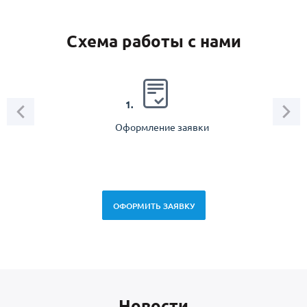
Схема работы с нами
2.
1.
Оформление заявки
Зам
спец
ОФОРМИТЬ ЗАЯВКУ
Новоcти