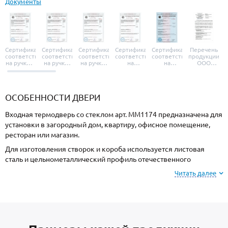
Документы
Сертификат
Сертификат
Сертификат
Сертификат
Сертификат
Перечень
соответствия
соответствия
соответствия
соответствия
соответствия
продукции
на ручки и
на ручки-
на ручки-
на
на
ООО
броненакладки
защелки
защелки
дверные
уплотнители
«УЗК», не
«Armadillo»
«Fuaro»
«Punto»
доводчики
«Schlegel
требующей
«Ajax»
Q-Lon»
сертификаци
ОСОБЕННОСТИ ДВЕРИ
Входная термодверь со стеклом арт. ММ1174 предназначена для
установки в загородный дом, квартиру, офисное помещение,
ресторан или магазин.
Для изготовления створок и короба используется листовая
сталь и цельнометаллический профиль отечественного
производства, толщиной 2 мм. Готовая конструкция имеет
Читать далее
необходимую жесткость и устойчивость к силовому взлому.
Для отделки с внешней стороны используется МДФ, и МДФ с
внутренней стороны. Выбирайте цвет и тип покрытия МДФ-
панели из образцов на сайте или у замерщика.