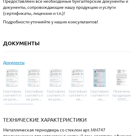
Предоставляем все необходимые бухгалтерские документы и
документы, сопровождающие нашу продукцию и услуги
(сертификаты, лицензии и т.п.)!
Подробности уточняйте у наших консультантов!
ДОКУМЕНТЫ
Документы
Сертификат
Сертификат
Сертификат
Сертификат
Сертификат
Перечень
соответствия
соответствия
соответствия
соответствия
соответствия
продукции
на ручки и
на ручки-
на ручки-
на
на
ООО
броненакладки
защелки
защелки
дверные
уплотнители
«УЗК», не
«Armadillo»
«Fuaro»
«Punto»
доводчики
«Schlegel
требующей
«Ajax»
Q-Lon»
сертификаци
ТЕХНИЧЕСКИЕ ХАРАКТЕРИСТИКИ
Металлическая термодверь со стеклом арт. ММ747