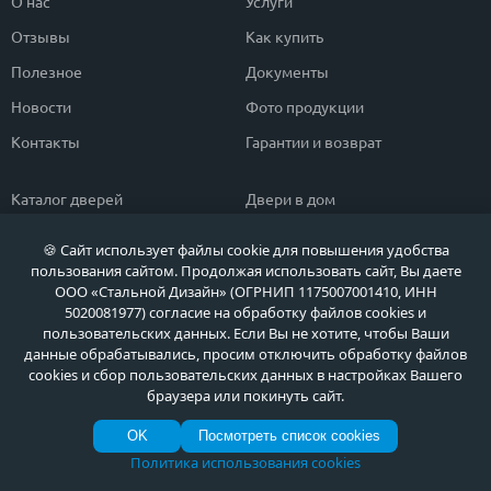
О нас
Услуги
Отзывы
Как купить
Полезное
Документы
Новости
Фото продукции
Контакты
Гарантии и возврат
Каталог дверей
Двери в дом
Двери со скидкой
Парадные двери
🍪 Сайт использует файлы cookie для повышения удобства
пользования сайтом. Продолжая использовать сайт, Вы даете
Популярные двери
Двери в квартиру
ООО «Стальной Дизайн» (ОГРНИП 1175007001410, ИНН
Быстрый подбор двери
Тамбурные двери
5020081977) согласие на обработку файлов cookies и
пользовательских данных. Если Вы не хотите, чтобы Ваши
Двери класса ЭКОНОМ
Противопожарные двери
данные обрабатывались, просим отключить обработку файлов
cookies и сбор пользовательских данных в настройках Вашего
браузера или покинуть сайт.
Политика обработки персональных данных
OK
Посмотреть список cookies
Политика обработки файлов Cookie
© МЕТА ДВЕРИ, Входные металлические двери в Москве и Московской области
Политика использования cookies
по выгодным ценам, 2026 г.