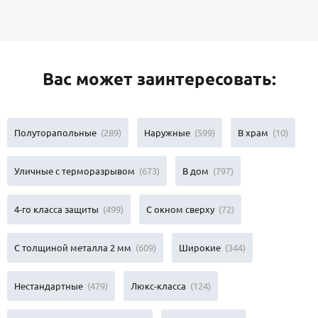
Вас может заинтересовать:
Полуторапольные
(289)
Наружные
(599)
В храм
(10)
Уличные с терморазрывом
(673)
В дом
(797)
4-го класса защиты
(499)
С окном сверху
(72)
С толщиной металла 2 мм
(609)
Широкие
(344)
Нестандартные
(479)
Люкс-класса
(124)