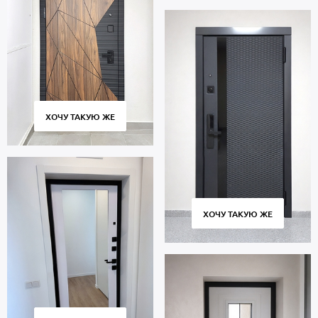
ХОЧУ ТАКУЮ ЖЕ
ХОЧУ ТАКУЮ ЖЕ