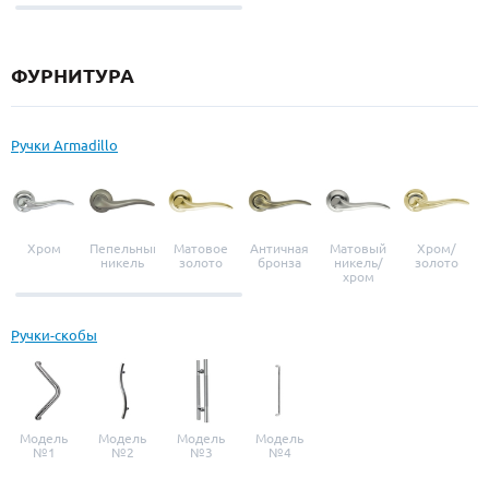
выбор
ФУРНИТУРА
Ручки Armadillo
Хром
Пепельный
Матовое
Античная
Матовый
Хром/
никель
золото
бронза
никель/
золото
хром
Ручки-скобы
Модель
Модель
Модель
Модель
№1
№2
№3
№4