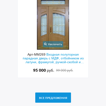
Увеличить
шковым
Арт-ММ269
Входная полуторная
 и МДФ
парадная дверь с МДФ, отбойником из
пол
латуни, фрамугой, ручкой-скобой и
МДФ к
стеклом
лату
95 000
руб.
99 000 руб.
ВСЕ ПРЕДЛОЖЕНИЯ