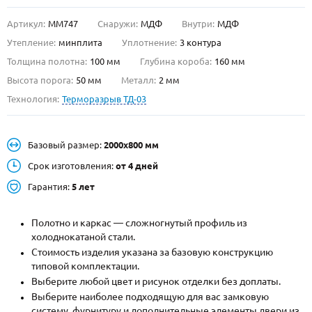
Артикул:
ММ747
Снаружи:
МДФ
Внутри:
МДФ
О НАС
Утепление:
минплита
Уплотнение:
3 контура
КОНТАКТЫ
Толщина полотна:
100 мм
Глубина короба:
160 мм
Высота порога:
50 мм
Металл:
2 мм
Технология:
Терморазрыв ТД-03
Металлические двери от производителя с доставкой и установкой в
Москве и МО
НАЙТИ:
Базовый размер:
2000х800 мм
ПН-СБ - с 9:00 до 21:00, ВС - до 19:00
Срок изготовления:
от 4 дней
+7 (495) 411-44-41
Гарантия:
5 лет
INFO@META-M.RU
Полотно и каркас — сложногнутый профиль из
холоднокатаной стали.
ЗАПРОСИТЬ РАСЧЕТ
Стоимость изделия указана за базовую конструкцию
типовой комплектации.
Каталог
Распродажа
Как купить
Выберите любой цвет и рисунок отделки без доплаты.
Выберите наиболее подходящую для вас замковую
Записаться на замер
систему, фурнитуру и дополнительные элементы двери из