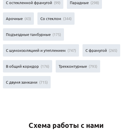
С остекленной фрамугой
(99)
Парадные
(298)
Арочные
(43)
Со стеклом
(344)
Подъездные тамбурные
(175)
С шумоизоляцией и утеплением
(747)
С фрамугой
(265)
В общий коридор
(176)
Трехконтурные
(793)
С двумя замками
(715)
Схема работы с нами