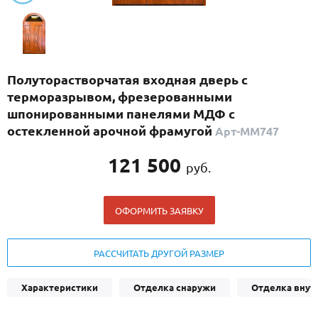
С реечным дизайном
(29)
ПО НАЗНАЧЕНИЮ
ПО ОСОБЕННОСТЯМ
Полуторастворчатая входная дверь с
ПО КОНСТРУКЦИИ
терморазрывом, фрезерованными
шпонированными панелями МДФ с
остекленной арочной фрамугой
Арт-ММ747
Популярные двери
Двери со скидкой
121 500
руб.
ДВЕРИ С ТЕРМОРАЗРЫВОМ
ОФОРМИТЬ ЗАЯВКУ
ГАЛЕРЕЯ
РАССЧИТАТЬ ДРУГОЙ РАЗМЕР
ОПЛАТА
ДОСТАВКА
Характеристики
Отделка снаружи
Отделка внут
УСТАНОВКА