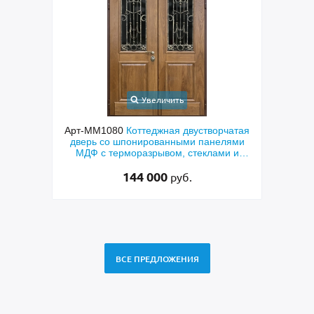
Увеличить
ходная
Арт-ММ1080
Коттеджная двустворчатая
Арт-
й МДФ
дверь со шпонированными панелями
терм
мным
МДФ с терморазрывом, стеклами и
кор
коваными решетками
144 000
руб.
ВСЕ ПРЕДЛОЖЕНИЯ