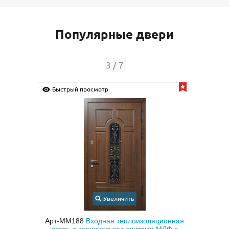
Популярные двери
3
/
7
Быстрый просмотр
Быс
Увеличить
ерь с
Арт-ММ188
Входная теплоизоляционная
Арт-