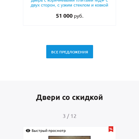
вух
дверь с коричневыми плитами МДФ с
напы
двух сторон, с узким стеклом и ковкой
51 000
руб.
ВСЕ ПРЕДЛОЖЕНИЯ
Двери со скидкой
3
/
12
Быстрый просмотр
Быс