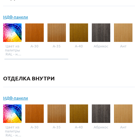
МДФ-панели
Цвет из
A-30
A-35
A-40
Абрикос
Ант
палитры
RAL - на
выбор
ОТДЕЛКА ВНУТРИ
МДФ-панели
Цвет из
A-30
A-35
A-40
Абрикос
Ант
палитры
RAL - на