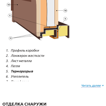
Профиль коробки
Лонжерон жесткости
Лист металла
Петля
Терморазрыв
Утеплитель
Пенофлекс
Читать далее
Пенополистерол
Декоративная панель
Декоративная панель
Резиновый уплотнитель
ОТДЕЛКА СНАРУЖИ