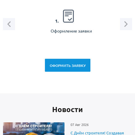
2.
1.
Оформление заявки
Зам
спец
ОФОРМИТЬ ЗАЯВКУ
Новоcти
07 Авг 2026
С Днём строителя! Создавая