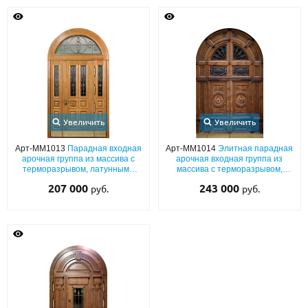
Увеличить
Увеличить
Арт-ММ1013
Парадная входная
Арт-ММ1014
Элитная парадная
арочная группа из массива с
арочная входная группа из
терморазрывом, латунными
массива с терморазрывом,
отбойниками, узкими стеклами
кнокерами, отбойниками и
207 000
243 000
руб.
руб.
и коваными решетками
коваными декоративными
элементами