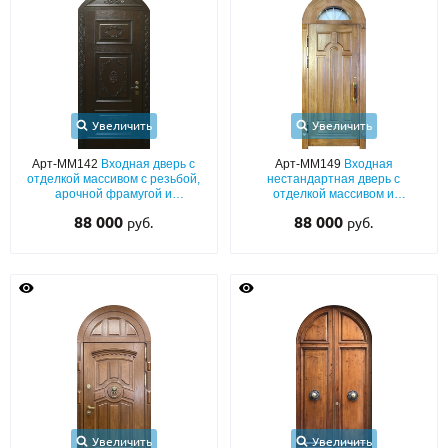
С реечным дизайном
(29)
ПО НАЗНАЧЕНИЮ
ПО ОСОБЕННОСТЯМ
ПО КОНСТРУКЦИИ
Увеличить
Увеличить
Арт-ММ142
Входная дверь с
Арт-ММ149
Входная
отделкой массивом с резьбой,
нестандартная дверь с
Популярные двери
арочной фрамугой и
отделкой массивом и
шумоизоляцией
остеклённой арочной фрамугой
88 000
88 000
руб.
руб.
Двери со скидкой
ДВЕРИ С ТЕРМОРАЗРЫВОМ
ГАЛЕРЕЯ
ОПЛАТА
ДОСТАВКА
Увеличить
Увеличить
УСТАНОВКА