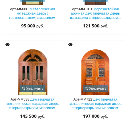
Арт-ММ901
Металлическая
Арт-ММ1011
Морозостойкая
О НАС
коттеджная дверь с
арочная двустворчатая дверь
терморазрывом, с массивом,
из массива с терморазрывом и
КОНТАКТЫ
арочной верхней вставкой,
декоративным литьём
95 000
121 500
руб.
руб.
кнокером и отбойником из
латуни
Металлические двери от производителя с доставкой и установкой в
Москве и МО
НАЙТИ:
ПН-СБ - с 9:00 до 21:00, ВС - до 19:00
+7 (495) 411-44-41
INFO@META-M.RU
Увеличить
Увеличить
ЗАПРОСИТЬ РАСЧЕТ
Арт-ММ538
Двустворчатая
Арт-ММ722
Двустворчатая
металлическая парадная дверь
металлическая парадная дверь
с терморазрывом, массивом,
с терморазрывом, массивом,
арочной фрамугой,
арочной фрамугой и ковкой с
Каталог
Распродажа
Как купить
145 500
197 000
руб.
руб.
остеклением и отбойниками из
витражным стеклом
латуни
Записаться на замер