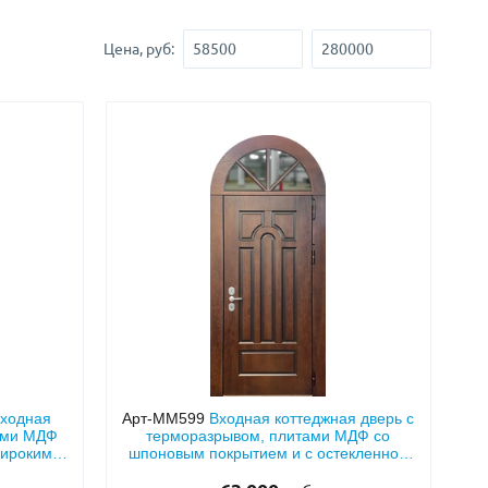
Нестандартные
(479)
Цена, руб:
Двустворчатые
(42)
С фрамугой
(265)
С внутренним открыванием
(2)
4-го класса защиты
(499)
Полуторапольные
(289)
входная
Арт-ММ599
Входная коттеджная дверь с
ями МДФ
терморазрывом, плитами МДФ со
широкими
шпоновым покрытием и с остекленной
угой и
арочной фрамугой