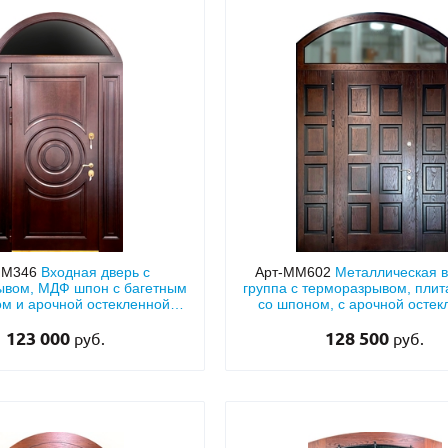
ММ346
Входная дверь с
Арт-ММ602
Металлическая 
ывом, МДФ шпон с багетным
группа с терморазрывом, пли
ом и арочной остекленной
со шпоном, с арочной остек
фрамугой
фрамугой и боковыми вста
123 000
128 500
руб.
руб.