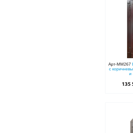
Арт-ММ267
с коричнев
и
135