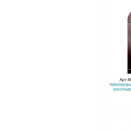
Арт-
терморазр
расклад