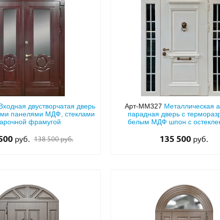
Входная двустворчатая дверь
Арт-ММ327
Металлическая 
ыми панелями МДФ, стеклами
парадная дверь с термораз
 арочной фрамугой
белым МДФ шпон с остекл
вставками и кнокером под 
 500
135 500
руб.
руб.
138 500 руб.