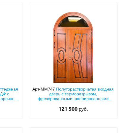
оттеджная
Арт-ММ747
Полуторастворчатая входная
МДФ с
дверь с терморазрывом,
 арочной
фрезерованными шпонированными
панелями МДФ с остекленной арочной
121 500
фрамугой
руб.