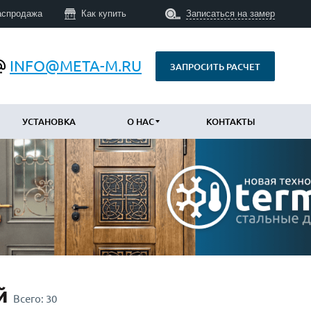
аспродажа
Как купить
Записаться на замер
INFO@META-M.RU
ЗАПРОСИТЬ РАСЧЕТ
УСТАНОВКА
О НАС
КОНТАКТЫ
ПО КОНСТРУКЦИИ
Уличные с терморазрывом
(673)
Противопожарные
(14)
Технические
(34)
С шумоизоляцией и утеплением
(747)
Трехконтурные
(793)
ой
Всего:
30
Арочные
(43)