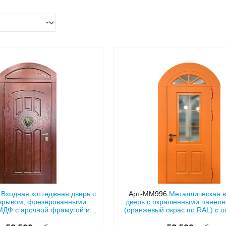
С отбойником
203)
(91)
С кнокером
42)
(94)
твенных зданий
С импостами
(93)
(73)
ина
С карнизом
(49)
(207)
рощитовой
С витражами
(14)
(11)
ые холлы
В современном стиле
(23)
(183)
7
Входная коттеджная дверь с
Арт-ММ996
Металлическая 
зрывом, фрезерованными
дверь с окрашенными панел
МДФ с арочной фрамугой и
(оранжевый окрас по RAL) с 
кором «голова льва»
наличниками, арочной фрам