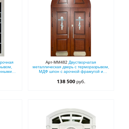
арочная
Арт-ММ482
Двустворчатая
рывом,
металлическая дверь с терморазрывом,
енными
МДФ шпон с арочной фрамугой и
бронзу
отбойниками для храма
138 500
руб.