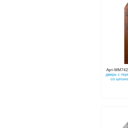
Арт-ММ74
дверь с те
со шпоно
фрамуго