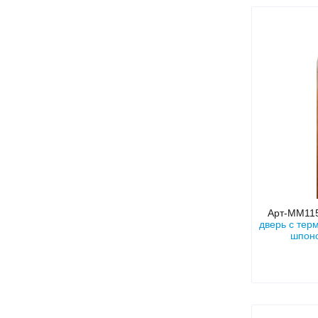
Арт-ММ11
дверь с тер
шпоно
сте