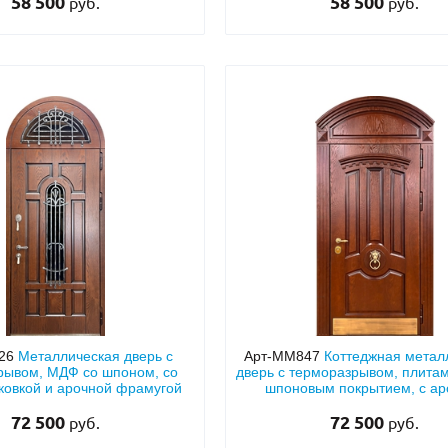
58 500
стеклопакетами
58 500
руб.
руб.
426
Металлическая дверь с
Арт-ММ847
Коттеджная метал
рывом, МДФ со шпоном, со
дверь с терморазрывом, плита
 ковкой и арочной фрамугой
шпоновым покрытием, с ар
фрамугой, кнокером и отбо
72 500
72 500
руб.
руб.