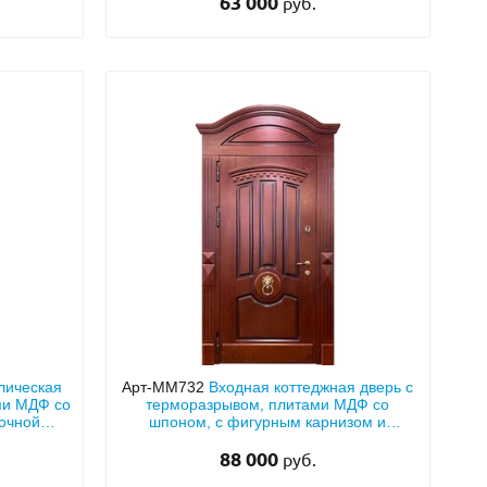
63 000
руб.
лическая
Арт-ММ732
Входная коттеджная дверь с
ми МДФ со
терморазрывом, плитами МДФ со
очной
шпоном, с фигурным карнизом и
йником
кнокером
88 000
руб.