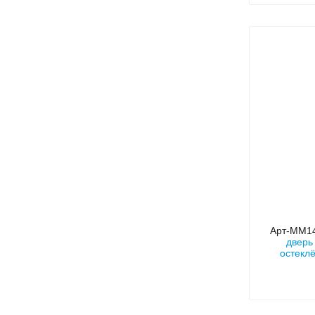
Арт-ММ1
дверь
остекл