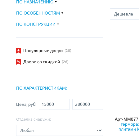
ПО НАЗНАЧЕНИЮ
С зеркалом
Для дачи
(13)
(
ПО ОСОБЕННОСТЯМ
С выдавленным рисунком
Для бани
(35)
(
С металлобагетом
Для общес
(571)
ПО КОНСТРУКЦИИ
Белые
Для магаз
(108)
С геометрическим рисунком
Для элект
(46)
С реечным дизайном
В лифтов
Популярные двери
(29)
(28)
Двери со скидкой
(26)
ПО ХАРАКТЕРИСТИКАМ:
Цена, руб:
Арт-ММ87
Отделка снаружи:
термора
плитами 
де