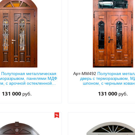
2
Полуторная металлическая
Арт-ММ492
Полуторная метал
рморазрывом, панелями МДФ
дверь с терморазрывом, М
м, с арочной остекленной
шпоном, с черными кова
й и коваными решетками
решетками, стеклами и ар
131 000
131 000
фрамугой
руб.
руб.