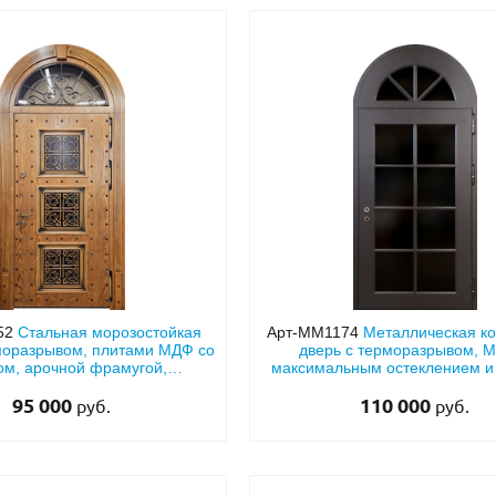
52
Стальная морозостойкая
Арт-ММ1174
Металлическая к
моразрывом, плитами МДФ со
дверь с терморазрывом, 
м, арочной фрамугой,
максимальным остеклением и
клопакетом и ковкой
фрамугой
95 000
110 000
руб.
руб.