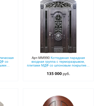
лическая
Арт-ММ990
Коттеджная парадная
ДФ со
входная группа с терморазрывом,
ными
плитами МДФ со шпоновым покрытием,
очной
декором «лев», капителями,
остеклением и ковкой
135 000
руб.