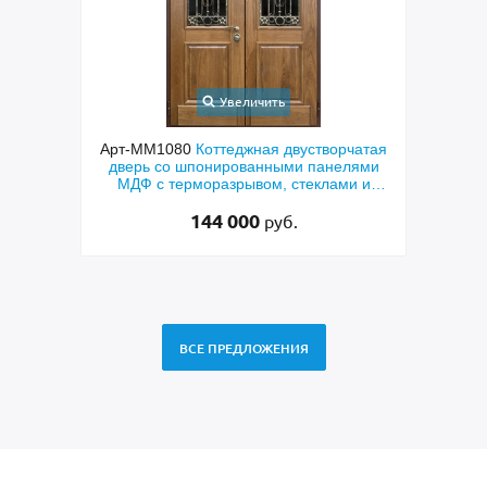
Увеличить
ходная
Арт-ММ1080
Коттеджная двустворчатая
Арт-
й МДФ
дверь со шпонированными панелями
терм
мным
МДФ с терморазрывом, стеклами и
кор
коваными решетками
144 000
руб.
ВСЕ ПРЕДЛОЖЕНИЯ