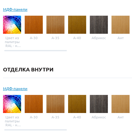
МДФ-панели
Цвет из
A-30
A-35
A-40
Абрикос
Ант
палитры
RAL - на
выбор
ОТДЕЛКА ВНУТРИ
МДФ-панели
Цвет из
A-30
A-35
A-40
Абрикос
Ант
палитры
RAL - на
выбор