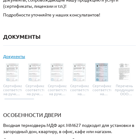
документы, сопровождающие нашу продукцию и услуги
(сертификаты, лицензии и т.п.)!
Подробности уточняйте у наших консультантов!
ДОКУМЕНТЫ
Документы
Сертификат
Сертификат
Сертификат
Сертификат
Сертификат
Перечень
соответствия
соответствия
соответствия
соответствия
соответствия
продукции
на ручки и
на ручки-
на ручки-
на
на
ООО
броненакладки
защелки
защелки
дверные
уплотнители
«УЗК», не
«Armadillo»
«Fuaro»
«Punto»
доводчики
«Schlegel
требующей
«Ajax»
Q-Lon»
сертификаци
ОСОБЕННОСТИ ДВЕРИ
Входная термодверь МДФ арт. ММ627 подходит для установки в
загородный дом, квартиру, в офис, кафе или магазин.