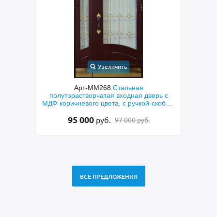
Увеличить
орная
Арт-ММ268
Стальная
Арт-
еклами
полуторастворчатая входная дверь с
пан
нием
МДФ коричневого цвета, с ручкой-скобой,
латунными отбойниками и остеклением
95 000
руб.
97 000 руб.
ВСЕ ПРЕДЛОЖЕНИЯ