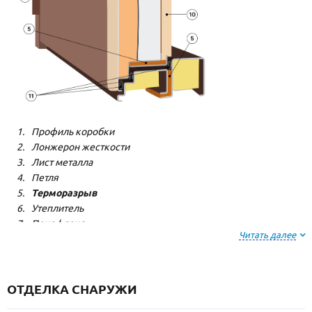
Профиль коробки
Лонжерон жесткости
Лист металла
Петля
Терморазрыв
Утеплитель
Пенофлекс
Читать далее
Пенополистерол
Декоративная панель
Декоративная панель
Резиновый уплотнитель
ОТДЕЛКА СНАРУЖИ