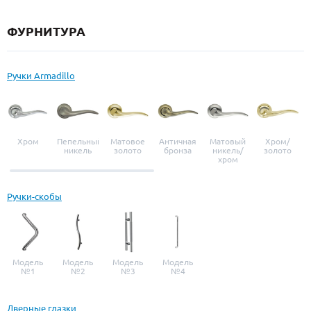
ФУРНИТУРА
Ручки Armadillo
Хром
Пепельный
Матовое
Античная
Матовый
Хром/
никель
золото
бронза
никель/
золото
хром
Ручки-скобы
Модель
Модель
Модель
Модель
№1
№2
№3
№4
Дверные глазки