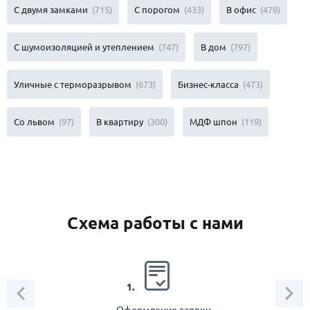
С двумя замками
(715)
С порогом
(433)
В офис
(478)
С шумоизоляцией и утеплением
(747)
В дом
(797)
Уличные с терморазрывом
(673)
Бизнес-класса
(473)
Со львом
(97)
В квартиру
(300)
МДФ шпон
(119)
Схема работы с нами
2.
1.
Оформление заявки
Зам