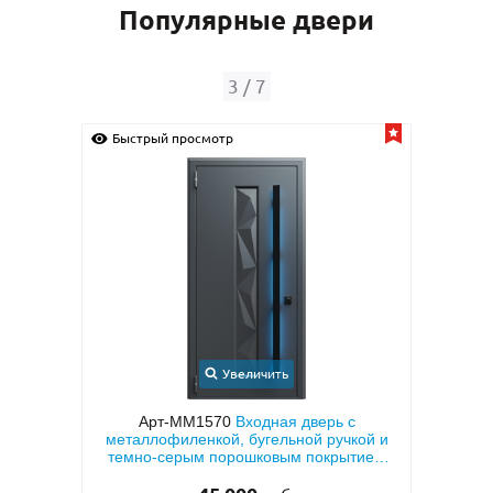
Популярные двери
3
/
7
Быстрый просмотр
Быс
Увеличить
 МДФ с
Арт-ММ1570
Входная дверь с
Арт
й
металлофиленкой, бугельной ручкой и
МД
темно-серым порошковым покрытием
RAL 7021