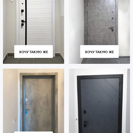
ХОЧУ ТАКУЮ ЖЕ
ХОЧУ ТАКУЮ ЖЕ