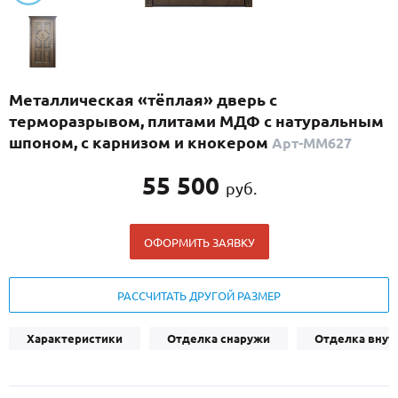
С реечным дизайном
(29)
ПО НАЗНАЧЕНИЮ
ПО ОСОБЕННОСТЯМ
Металлическая «тёплая» дверь с
ПО КОНСТРУКЦИИ
терморазрывом, плитами МДФ с натуральным
шпоном, с карнизом и кнокером
Арт-ММ627
Популярные двери
55 500
руб.
Двери со скидкой
ОФОРМИТЬ ЗАЯВКУ
ДВЕРИ С ТЕРМОРАЗРЫВОМ
ГАЛЕРЕЯ
РАССЧИТАТЬ ДРУГОЙ РАЗМЕР
ОПЛАТА
Характеристики
Отделка снаружи
Отделка внут
ДОСТАВКА
УСТАНОВКА