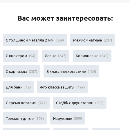
Вас может заинтересовать:
С толщиной металла 2 мм
(609)
Межкомнатные
(207)
С кнокером
(94)
Левые
(243)
Коричневые
(549)
С карнизом
(207)
В классическом стиле
(134)
Для бани
(42)
4-го класса защиты
(499)
С тремя петлями
(771)
С МДФ с двух сторон
(285)
Трехконтурные
(793)
Наружные
(599)