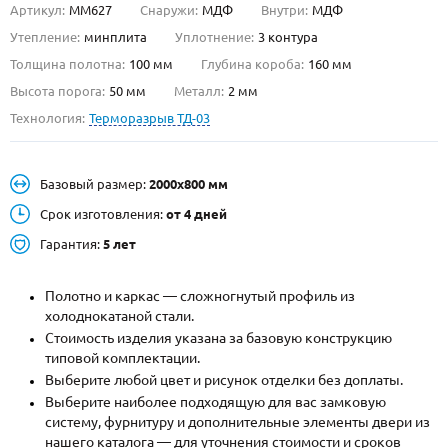
Артикул:
ММ627
Снаружи:
МДФ
Внутри:
МДФ
О НАС
Утепление:
минплита
Уплотнение:
3 контура
Толщина полотна:
100 мм
Глубина короба:
160 мм
КОНТАКТЫ
Высота порога:
50 мм
Металл:
2 мм
Технология:
Терморазрыв ТД-03
Металлические двери от производителя с доставкой и установкой в
Москве и МО
Базовый размер:
2000х800 мм
НАЙТИ:
Срок изготовления:
от 4 дней
ПН-СБ - с 9:00 до 21:00, ВС - до 19:00
Гарантия:
5 лет
+7 (495) 411-44-41
Полотно и каркас — сложногнутый профиль из
INFO@META-M.RU
холоднокатаной стали.
Стоимость изделия указана за базовую конструкцию
ЗАПРОСИТЬ РАСЧЕТ
типовой комплектации.
Выберите любой цвет и рисунок отделки без доплаты.
Каталог
Распродажа
Как купить
Выберите наиболее подходящую для вас замковую
систему, фурнитуру и дополнительные элементы двери из
Записаться на замер
нашего каталога — для уточнения стоимости и сроков