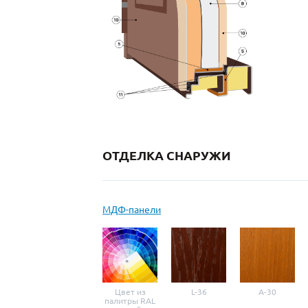
ОТДЕЛКА СНАРУЖИ
МДФ-панели
Цвет из
L-36
A-30
палитры RAL