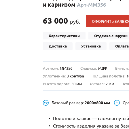
и карнизом
Арт-ММ356
С отбойником
203)
(91)
С кнокером
42)
(94)
63 000
руб.
ОФОРМИТЬ ЗАЯВК
твенных зданий
С импостами
(93)
(73)
ина
С карнизом
(49)
(207)
Характеристики
Отделка снаружи
рощитовой
С витражами
(14)
(11)
Доставка
Установка
Оплата
ые холлы
В современном стиле
(23)
(183)
Артикул:
ММ356
Снаружи:
МДФ
Внутри:
Уплотнение:
3 контура
Толщина полотна:
1
Высота порога:
50 мм
Металл:
2 мм
Тех
Базовый размер:
2000х800 мм
Ср
Полотно и каркас — сложногнутый
Стоимость изделия указана за ба