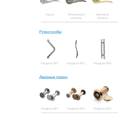
Хром
Пепельный
Матовое
никель
золото
Ручки-скобы
Модель №1
Модель №2
Модель №3
Дверные глазки
Модель №1
Модель №2
Модель №3