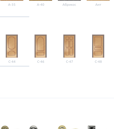
A-35
A-40
Абрикос
Ант
Б-1
С-44
С-46
С-47
С-48
С-4