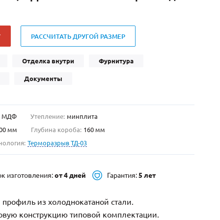
Нестандартные
(479)
Двустворчатые
(42)
У
РАССЧИТАТЬ ДРУГОЙ РАЗМЕР
С фрамугой
(265)
С внутренним открыванием
(2)
Отделка внутри
Фурнитура
4-го класса защиты
(499)
Документы
Полуторапольные
(289)
МДФ
Утепление:
минплита
00 мм
Глубина короба:
160 мм
нология:
Терморазрыв ТД-03
ок изготовления:
от 4 дней
Гарантия:
5 лет
 профиль из холоднокатаной стали.
зовую конструкцию типовой комплектации.