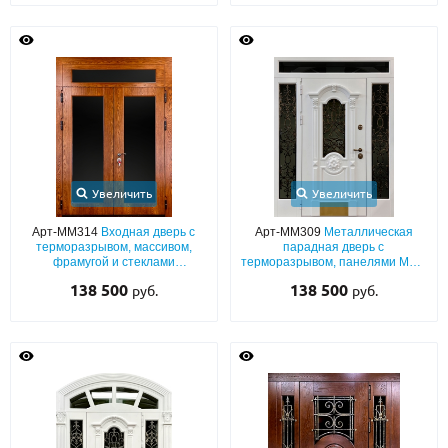
Увеличить
Увеличить
Арт-ММ314
Входная дверь с
Арт-ММ309
Металлическая
терморазрывом, массивом,
парадная дверь с
фрамугой и стеклами
терморазрывом, панелями МДФ
максимальной площади
шпон (белый окрас по RAL) с
138 500
138 500
руб.
руб.
резьбой, с отбойником,
остекленными вставками и
ковкой