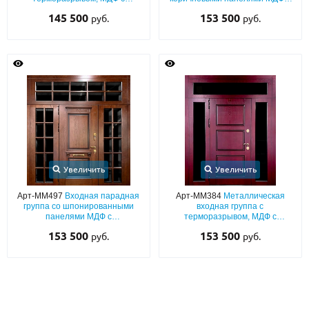
резьбой, боковыми вставками,
терморазрывом и отбойником
145 500
153 500
руб.
руб.
фрамугой, ковкой и стеклом
Увеличить
Увеличить
Арт-ММ497
Входная парадная
Арт-ММ384
Металлическая
группа со шпонированными
входная группа с
панелями МДФ с
терморазрывом, МДФ с
терморазрывом, багетным
остекленными боковыми
153 500
153 500
руб.
руб.
раскладом и остеклением
вставками