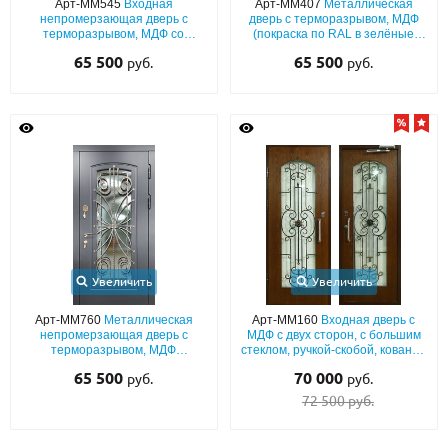
Арт-ММ545
Входная
Арт-ММ407
Металлическая
непромерзающая дверь с
дверь с терморазрывом, МДФ
терморазрывом, МДФ со
(покраска по RAL в зелёные
шпоном, с большим стеклом и
оттенки) с остеклением и
65 500
65 500
руб.
руб.
кованой решёткой
карнизом
Увеличить
Увеличить
Арт-ММ760
Металлическая
Арт-ММ160
Входная дверь с
непромерзающая дверь с
МДФ с двух сторон, с большим
терморазрывом, МДФ
стеклом, ручкой-скобой, кованой
(графитовый окрас по RAL) с
решеткой и доводчиком
65 500
70 000
руб.
руб.
большим стеклом и решеткой
72 500 руб.