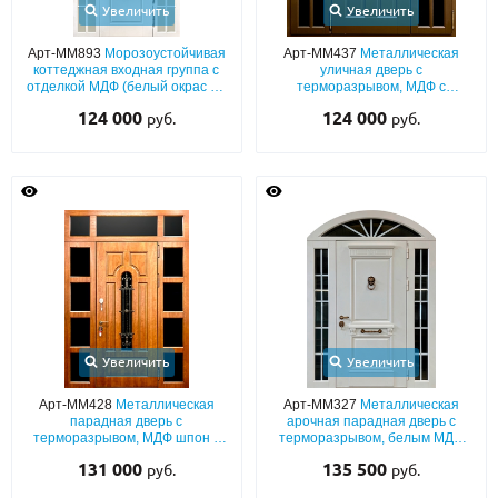
Увеличить
Увеличить
Арт-ММ893
Морозоустойчивая
Арт-ММ437
Металлическая
коттеджная входная группа с
уличная дверь с
отделкой МДФ (белый окрас по
терморазрывом, МДФ с
RAL) с терморазрывом, стеклом
боковыми остекленными
124 000
124 000
руб.
руб.
и кнокером
вставками и кнокером
Увеличить
Увеличить
Арт-ММ428
Металлическая
Арт-ММ327
Металлическая
парадная дверь с
арочная парадная дверь с
терморазрывом, МДФ шпон с
терморазрывом, белым МДФ
остекленными вставками и
шпон с остекленными
131 000
135 500
руб.
руб.
ковкой
вставками и кнокером под
бронзу