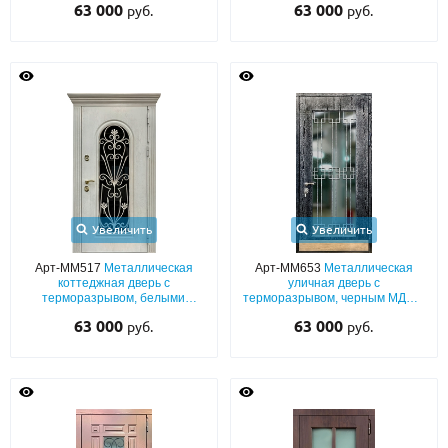
63 000
63 000
руб.
руб.
стеклопакетом и длинной
ковкой
бугельной ручкой
Увеличить
Увеличить
Арт-ММ517
Металлическая
Арт-ММ653
Металлическая
коттеджная дверь с
уличная дверь с
терморазрывом, белыми
терморазрывом, черным МДФ с
панелями МДФ с ажурной
патиной, с большим
63 000
63 000
руб.
руб.
решеткой, большим стеклом и
стеклопакетом, ковкой и
карнизом
отбойником