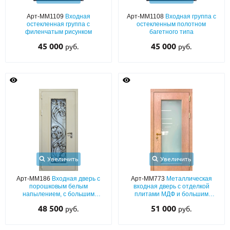
Арт-ММ1109
Входная
Арт-ММ1108
Входная группа с
О НАС
остекленная группа с
остекленным полотном
филенчатым рисунком
багетного типа
КОНТАКТЫ
45 000
45 000
руб.
руб.
Металлические двери от производителя с доставкой и установкой в
Москве и МО
НАЙТИ:
ПН-СБ - с 9:00 до 21:00, ВС - до 19:00
+7 (495) 411-44-41
INFO@META-M.RU
Увеличить
Увеличить
ЗАПРОСИТЬ РАСЧЕТ
Арт-ММ186
Входная дверь с
Арт-ММ773
Металлическая
порошковым белым
входная дверь с отделкой
напылением, с большим
плитами МДФ и большим
стеклопакетом и узорной ковкой
остеклением
Каталог
Распродажа
Как купить
48 500
51 000
руб.
руб.
Записаться на замер