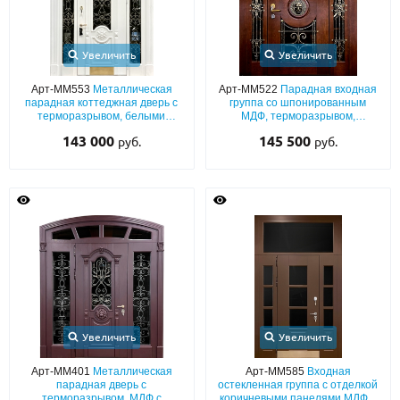
Увеличить
Увеличить
Арт-ММ553
Металлическая
Арт-ММ522
Парадная входная
парадная коттеджная дверь с
группа со шпонированным
терморазрывом, белыми
МДФ, терморазрывом,
панелями МДФ с резьбой,
остеклением, ковкой и декором
143 000
145 500
руб.
руб.
арочной фрамугой, стеклом и
«лев»
ковкой
Увеличить
Увеличить
Арт-ММ401
Металлическая
Арт-ММ585
Входная
парадная дверь с
остекленная группа с отделкой
терморазрывом, МДФ с
коричневыми панелями МДФ с