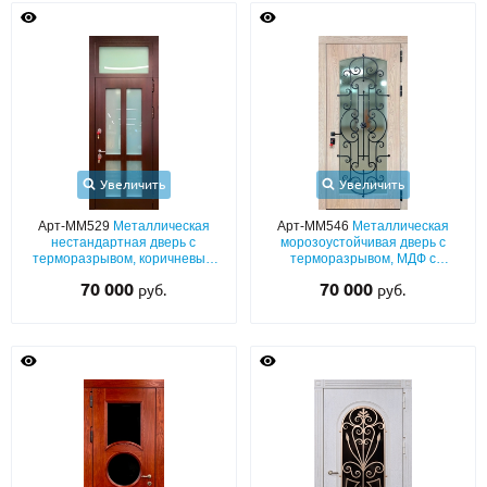
Увеличить
Увеличить
Арт-ММ529
Металлическая
Арт-ММ546
Металлическая
нестандартная дверь с
морозоустойчивая дверь с
терморазрывом, коричневым
терморазрывом, МДФ с
МДФ со стеклопакетами и
ажурной черной ковкой и
70 000
70 000
руб.
руб.
фрамугой
большим остеклением