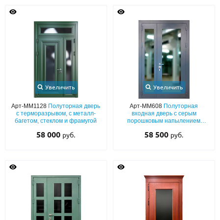
Увеличить
Увеличить
Арт-ММ1128
Полуторная дверь
Арт-ММ608
Полуторная
с терморазрывом, с металл-
входная дверь с серым
багетом, стеклом и фрамугой
порошковым напылением
графит и максимальными
58 000
58 500
руб.
руб.
стеклопакетами