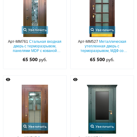
Увеличить
Увеличить
Арт-ММ761
Стальная входная
Арт-ММ527
Металлическая
дверь с терморазрывом,
утепленная дверь с
панелями MDF с кованой
терморазрывом, МДФ со
решёткой и удлинённым
шпоном, с большим
65 500
65 500
руб.
руб.
стеклом
остеклением и латунным
отбойником
Увеличить
Увеличить