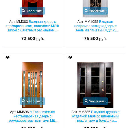
Увеличить
Увеличить
Арт-ММ383
Входная дверь с
Арт-ММ1055
Входная
терморазрывом, панелями МДФ
непромерзающая дверь с
шпон с багетным раскладом и
белыми плитами МДФ с
фигурными стёклами
патиной, терморазрывом,
72 500
75 500
руб.
руб.
нестандартным большим
остеклением и художественной
ковкой
Увеличить
Увеличить
Арт-ММ696
Металлическая
Арт-ММ385
Входная группа с
нестандартная дверь с
отделкой МДФ со шпоновым
терморазрывом, плитами МДФ
покрытием и большим
с остеклением и глухой верхней
остеклением