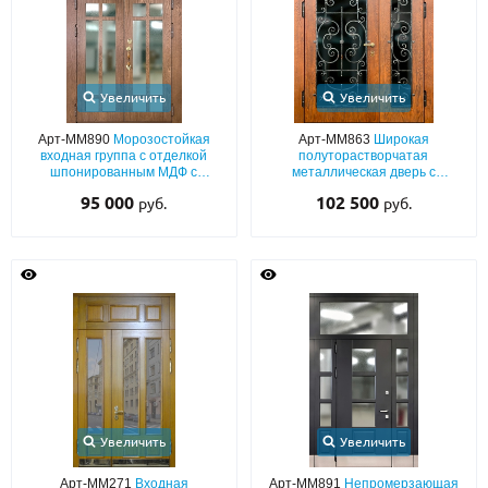
Увеличить
Увеличить
Арт-ММ890
Морозостойкая
Арт-ММ863
Широкая
входная группа с отделкой
полуторастворчатая
шпонированным МДФ с
металлическая дверь с
терморазрывом и остеклением
терморазрывом, плитами МДФ
95 000
102 500
руб.
руб.
большой площади
со шпоном, с большим
остеклением и решетками
Увеличить
Увеличить
Арт-ММ271
Входная
Арт-ММ891
Непромерзающая