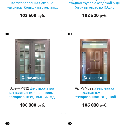
полуторапольная дверь с
входная группа с отделкой МДФ
массивом, большими стеклами,
(черный окрас по RAL) с
глухой фрамугой и отбойниками
терморазрывом, остеклением и
102 500
102 500
руб.
руб.
отбойниками
Увеличить
Увеличить
Арт-ММ832
Двустворчатая
Арт-ММ892
Утеплённая
коттеджная входная дверь с
входная группа с
терморазрывом, плитами МДФ
терморазрывом, отделкой
(окрас серого цвета по RAL) с
плитами МДФ с багетным
106 000
106 000
руб.
руб.
максимальным остеклением
оформлением, стеклопакетами
и кнокером