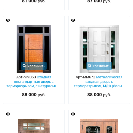
81 000
87 000
руб.
руб.
фрамугой
Увеличить
Увеличить
Арт-ММ353
Входная
Арт-ММ672
Металлическая
нестандартная дверь с
входная дверь с
терморазрывом, с натуральным
терморазрывом, МДФ (белый
шпоном, остеклением и
окрас по RAL) с боковыми
88 000
88 000
руб.
руб.
бугельной ручкой
остекленными вставками