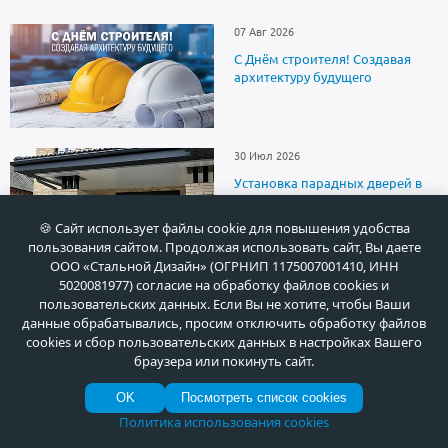
07 Авг 2026
С Днём строителя! Создавая
архитектуру будущего
30 Июл 2026
Установка парадных дверей в
коттеджном поселке Раздоры
(Московская область)
🍪 Сайт использует файлы cookie для повышения удобства
пользования сайтом. Продолжая использовать сайт, Вы даете
ООО «Стальной Дизайн» (ОГРНИП 1175007001410, ИНН
5020081977) согласие на обработку файлов cookies и
пользовательских данных. Если Вы не хотите, чтобы Ваши
данные обрабатывались, просим отключить обработку файлов
О продукции
cookies и сбор пользовательских данных в настройках Вашего
браузера или покинуть сайт.
Доставка
OK
Посмотреть список cookies
Политика использования cookies