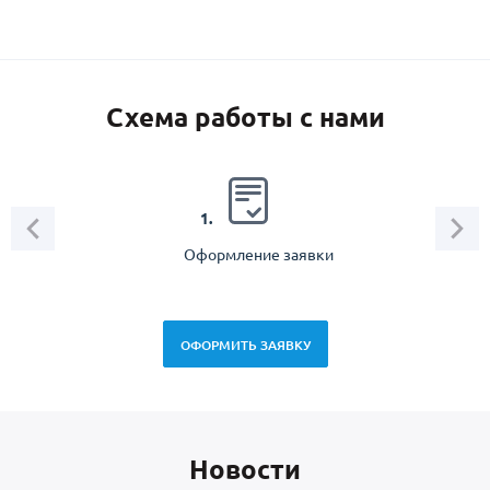
Схема работы с нами
2.
1.
Оформление заявки
Зам
спец
ОФОРМИТЬ ЗАЯВКУ
Новоcти