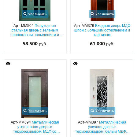
Увеличить
Увеличить
Арт-ММ504
Полуторная
Арт-ММ379
Входная дверь МДФ
стальная дверь с зеленым
шпон с большим остеклением и
порошковым напылением и
карнизом
стеклопакетами
58 500
61 000
руб.
руб.
Увеличить
Увеличить
Арт-ММ694
Металлическая
Арт-ММ397
Металлическая
утепленная дверь с
уличная дверь с
терморазрывом, МДФ со
терморазрывом, белым МДФ с
шпоном, с большим
большим стеклопакетом и