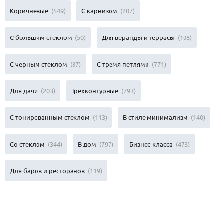
Коричневые
(549)
С карнизом
(207)
С большим стеклом
(50)
Для веранды и террасы
(108)
С черным стеклом
(87)
С тремя петлями
(771)
Для дачи
(203)
Трехконтурные
(793)
С тонированным стеклом
(113)
В стиле минимализм
(140)
Со стеклом
(344)
В дом
(797)
Бизнес-класса
(473)
Для баров и ресторанов
(119)