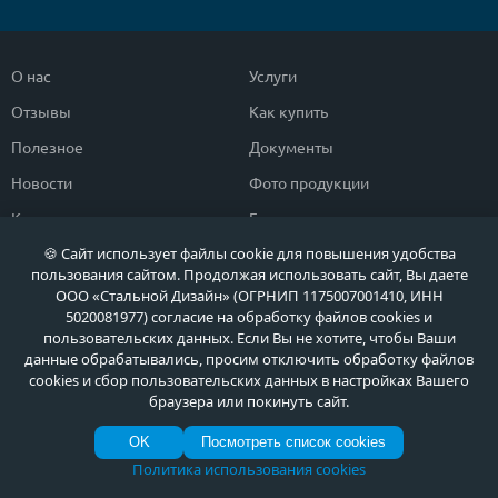
О нас
Услуги
Отзывы
Как купить
Полезное
Документы
Новости
Фото продукции
Контакты
Гарантии и возврат
🍪 Сайт использует файлы cookie для повышения удобства
пользования сайтом. Продолжая использовать сайт, Вы даете
Каталог дверей
Двери в дом
ООО «Стальной Дизайн» (ОГРНИП 1175007001410, ИНН
Двери со скидкой
Парадные двери
5020081977) согласие на обработку файлов cookies и
пользовательских данных. Если Вы не хотите, чтобы Ваши
Популярные двери
Двери в квартиру
данные обрабатывались, просим отключить обработку файлов
cookies и сбор пользовательских данных в настройках Вашего
Быстрый подбор двери
Тамбурные двери
браузера или покинуть сайт.
Двери класса ЭКОНОМ
Противопожарные двери
OK
Посмотреть список cookies
Политика использования cookies