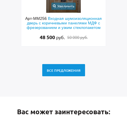
Увеличить
Увелич
-ММ256
Входная шумоизоляционная
Арт-ММ269
Входна
ерь с коричневыми панелями МДФ с
парадная дверь с МДФ
езерованием и узким стеклопакетом
латуни, фрамугой, р
стекло
48 500
95 000
руб.
руб.
50 000 руб.
9
ВСЕ ПРЕДЛОЖЕНИЯ
Вас может заинтересовать: