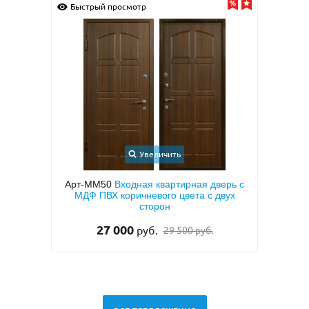
стрый просмотр
Быстрый просмотр
Увеличить
Увелич
т-ММ50
Входная квартирная дверь с
Арт-ММ188
Входная т
ДФ ПВХ коричневого цвета с двух
дверь с коричневыми
сторон
двух сторон, с узким 
27 000
51 000
руб.
29 500 руб.