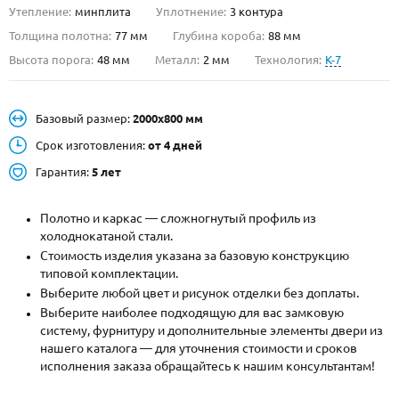
Утепление:
минплита
Уплотнение:
3 контура
О НАС
Толщина полотна:
77 мм
Глубина короба:
88 мм
Высота порога:
48 мм
Металл:
2 мм
Технология:
K-7
КОНТАКТЫ
Базовый размер:
2000х800 мм
Металлические двери от производителя с доставкой и установкой в
Москве и МО
Срок изготовления:
от 4 дней
Гарантия:
5 лет
НАЙТИ:
ПН-СБ - с 9:00 до 21:00, ВС - до 19:00
Полотно и каркас — сложногнутый профиль из
+7 (495) 411-44-41
холоднокатаной стали.
Стоимость изделия указана за базовую конструкцию
INFO@META-M.RU
типовой комплектации.
Выберите любой цвет и рисунок отделки без доплаты.
ЗАПРОСИТЬ РАСЧЕТ
Выберите наиболее подходящую для вас замковую
систему, фурнитуру и дополнительные элементы двери из
нашего каталога — для уточнения стоимости и сроков
Каталог
Распродажа
Как купить
исполнения заказа обращайтесь к нашим консультантам!
Записаться на замер