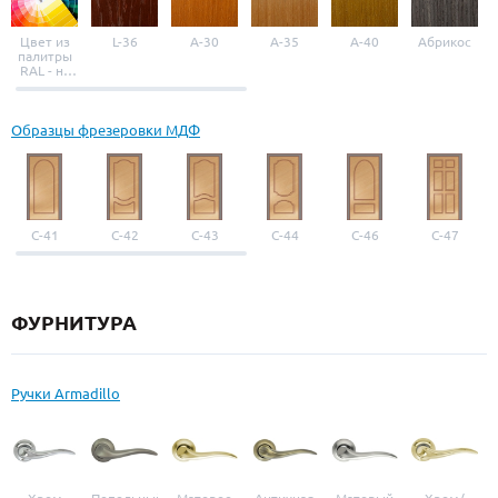
Цвет из
L-36
A-30
A-35
A-40
Абрикос
палитры
RAL - на
выбор
Образцы фрезеровки МДФ
С-41
С-42
С-43
С-44
С-46
С-47
ФУРНИТУРА
Ручки Armadillo