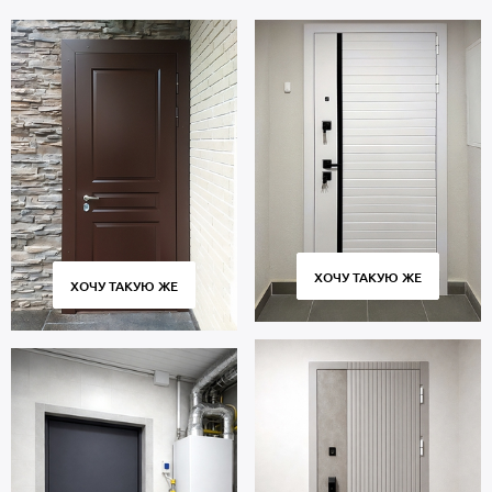
периметру проема для улучшенной шумоизоляции. Толщина
полотна 77 мм.
При изготовлении моделей с максимальным утеплением
используется технология терморазрыв, которая позволяет
сохранять тепло даже в самые суровые морозы.
На сайте указана стоимость за дверь с артикулом ММ379
стандартных размеров 2000х800 мм. Вы можете вызвать
бесплатно нашего замерщика для определения размеров и
расчета стоимости.
Чтобы заказать дверь со стеклом, позвоните нашим
менеджерам или оставьте заявку на сайте. Изготовление – от 4
ХОЧУ ТАКУЮ ЖЕ
дней, доставка собственным транспортом во все районы
ХОЧУ ТАКУЮ ЖЕ
Москвы и МО, профессиональная установка. Гарантийный срок 5
лет.