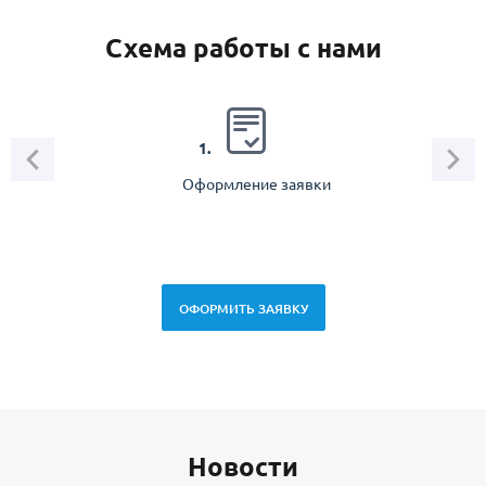
Схема работы с нами
2.
1.
Оформление заявки
Зам
спец
ОФОРМИТЬ ЗАЯВКУ
Новоcти