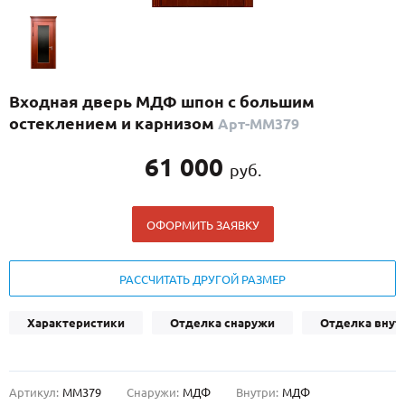
С реечным дизайном
(29)
ПО НАЗНАЧЕНИЮ
ПО ОСОБЕННОСТЯМ
Входная дверь МДФ шпон с большим
ПО КОНСТРУКЦИИ
остеклением и карнизом
Арт-ММ379
61 000
руб.
Популярные двери
Двери со скидкой
ОФОРМИТЬ ЗАЯВКУ
ДВЕРИ С ТЕРМОРАЗРЫВОМ
РАССЧИТАТЬ ДРУГОЙ РАЗМЕР
ГАЛЕРЕЯ
Характеристики
Отделка снаружи
Отделка внут
ОПЛАТА
ДОСТАВКА
Артикул:
ММ379
Снаружи:
МДФ
Внутри:
МДФ
УСТАНОВКА