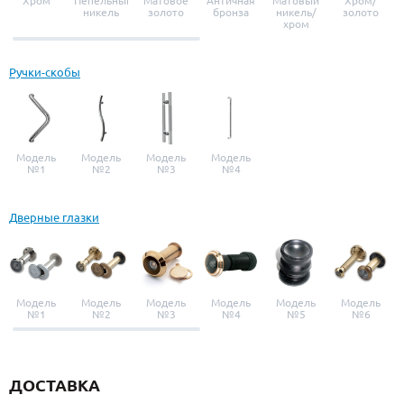
Хром
Пепельный
Матовое
Античная
Матовый
Хром/
никель
золото
бронза
никель/
золото
хром
Ручки-скобы
Модель
Модель
Модель
Модель
№1
№2
№3
№4
Дверные глазки
Модель
Модель
Модель
Модель
Модель
Модель
№1
№2
№3
№4
№5
№6
ДОСТАВКА