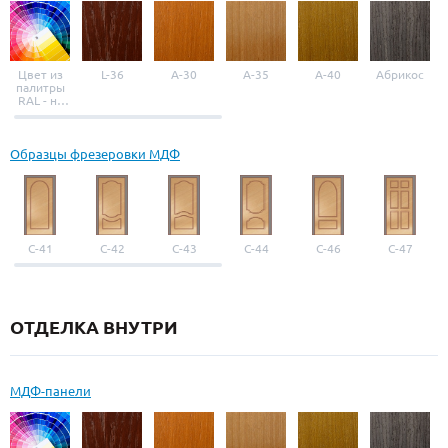
Цвет из
L-36
A-30
A-35
A-40
Абрикос
палитры
RAL - на
выбор
Образцы фрезеровки МДФ
С-41
С-42
С-43
С-44
С-46
С-47
ОТДЕЛКА ВНУТРИ
МДФ-панели