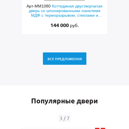
ММ1080
Коттеджная двустворчатая
Арт-ММ578
Входная утеп
ь со шпонированными панелями
терморазрывом, белыми
 с терморазрывом, стеклами и
коричневыми плитами М
коваными решетками
RAL) и стек
144 000
48 500
руб.
ру
ВСЕ ПРЕДЛОЖЕНИЯ
Популярные двери
4
/
7