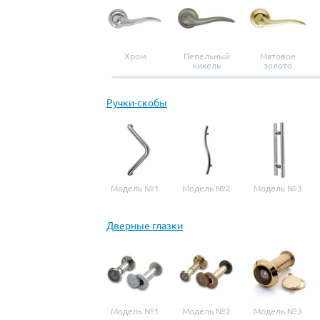
Хром
Пепельный
Матовое
никель
золото
Ручки-скобы
Модель №1
Модель №2
Модель №3
Дверные глазки
Модель №1
Модель №2
Модель №3