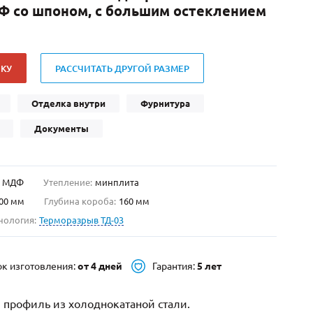
Ф со шпоном, с большим остеклением
Нестандартные
(479)
Двустворчатые
(42)
С фрамугой
(265)
КУ
РАССЧИТАТЬ ДРУГОЙ РАЗМЕР
С внутренним открыванием
(2)
4-го класса защиты
(499)
Отделка внутри
Фурнитура
Полуторапольные
(289)
Документы
МДФ
Утепление:
минплита
00 мм
Глубина короба:
160 мм
нология:
Терморазрыв ТД-03
ок изготовления:
от 4 дней
Гарантия:
5 лет
 профиль из холоднокатаной стали.