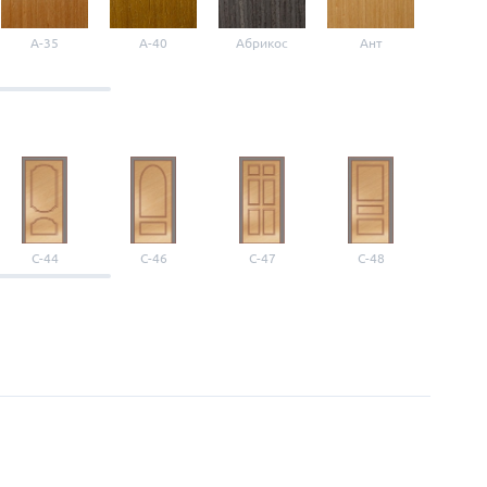
A-35
A-40
Абрикос
Ант
Б-1
С-44
С-46
С-47
С-48
С-4