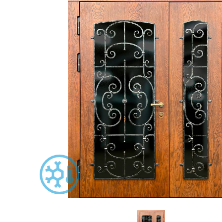
С зеркалом
Для дачи
(13)
(
С выдавленным рисунком
Для бани
(35)
(
С металлобагетом
Для общес
(571)
Белые
Для магаз
(108)
С геометрическим рисунком
Для элект
(46)
С реечным дизайном
В лифтов
(29)