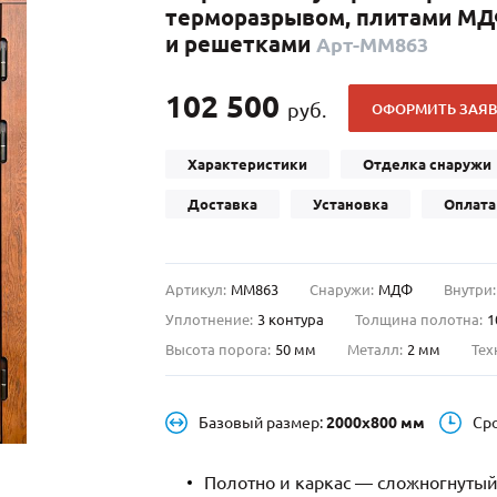
терморазрывом, плитами МД
С отбойником
203)
(91)
и решетками
Арт-ММ863
С кнокером
42)
(94)
твенных зданий
С импостами
(93)
(73)
102 500
руб.
ОФОРМИТЬ ЗАЯВ
ина
С карнизом
(49)
(207)
рощитовой
С витражами
(14)
(11)
Характеристики
Отделка снаружи
ые холлы
В современном стиле
(23)
(183)
Доставка
Установка
Оплата
Артикул:
ММ863
Снаружи:
МДФ
Внутри:
Уплотнение:
3 контура
Толщина полотна:
1
Высота порога:
50 мм
Металл:
2 мм
Тех
Базовый размер:
2000х800 мм
Ср
Полотно и каркас — сложногнутый