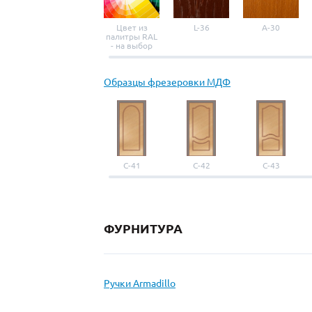
Цвет из
L-36
A-30
палитры RAL
- на выбор
Образцы фрезеровки МДФ
С-41
С-42
С-43
ФУРНИТУРА
Ручки Armadillo