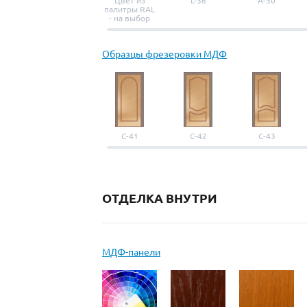
Цвет из
L-36
A-30
палитры RAL
- на выбор
Образцы фрезеровки МДФ
С-41
С-42
С-43
ОТДЕЛКА ВНУТРИ
МДФ-панели