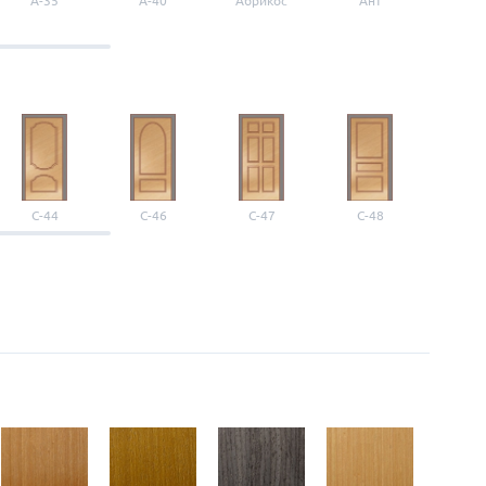
A-35
A-40
Абрикос
Ант
Б-1
С-44
С-46
С-47
С-48
С-4